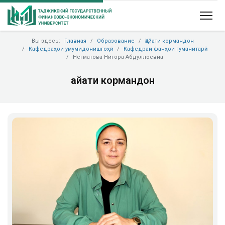
Вы здесь:
Главная
Образование
Ҳайати кормандон
Кафедраҳои умумидонишгоҳӣ
Кафедраи фанҳои гуманитарӣ
Негматова Нигора Абдуллоевна
Ҳайати кормандон