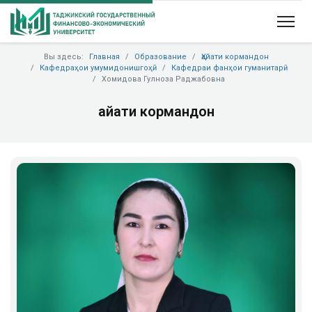
Вы здесь:
Главная
Образование
Ҳайати кормандон
Кафедраҳои умумидонишгоҳӣ
Кафедраи фанҳои гуманитарӣ
Хомидова Гулноза Раджабовна
Ҳайати кормандон