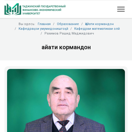
Вы здесь:
Главная
Образование
Ҳайати кормандон
Кафедраҳои умумидонишгоҳӣ
Кафедраи математикаи олӣ
Рахимов Рашид Маджидович
Ҳайати кормандон