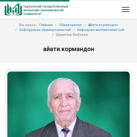
Вы здесь:
Главная
Образование
Ҳайати кормандон
Кафедраҳои умумидонишгоҳӣ
Кафедраи математикаи олӣ
Шарипов Бобоали
Ҳайати кормандон