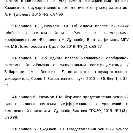
системе Коши-Римана с сингулярными коэффициентами. Вестник
Казанского государственного технологического университета, им.
А. Н. Туполева, 2016, №2, с.94-99.
2.Шарипов Б., Джумаев Э.Х. Об одном классе линейных
обобщённых систем Коши –Римана с сингулярными
коэффициентами. /Б.Шарипов // -Душанбе, Вестник филиала МГУ
им. М.В.Ломоносова в г.Душанбе, 2018, №3(2), с.68-77.
3.Шарипов Б. Об одном классе нелинейной обобщённой
системы Коши-Римана с сингулярными коэффициентами. /
Б.Шарипов //- Вестник Дагистанского государственного
университета, Серия 1- Естественные науки, 2020, т. 35, Вып.1,- с.35-
41.
4.Шарипов Б., Рахимов Р.М. Формула представления решений
одного класса системы дифференциальных уравнений в
комплексной плоскости. -Душанбе, Вестник ТГФЭУ, 2019, №1,(3),
с.30-39.
5.Шарипов Б., Джумаев Э.Х. Представления решений одного