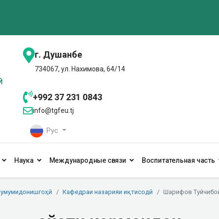
г. Душанбе
734067, ул. Нахимова, 64/14
+992 37 231 0843
info@tgfeu.tj
Рус
Наука
Международные связи
Воспитательная часть
 умумидонишгоҳӣ
Кафедраи назарияи иқтисодӣ
Шарифов Туйчибо