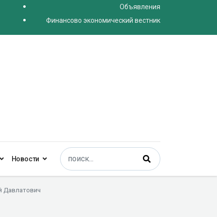
Объявления
Финансово экономический вестник
Поиск
Новости
Type 2 or more characters for results.
й Давлатович