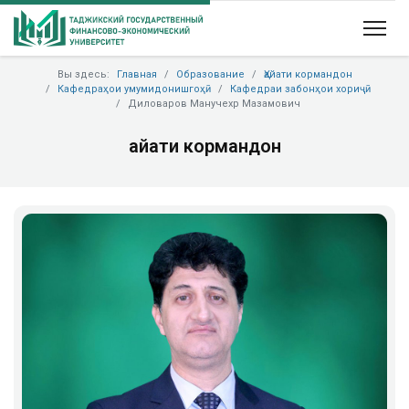
Вы здесь:
Главная
Образование
Ҳайати кормандон
Кафедраҳои умумидонишгоҳӣ
Кафедраи забонҳои хориҷӣ
Диловаров Манучехр Мазамович
Ҳайати кормандон