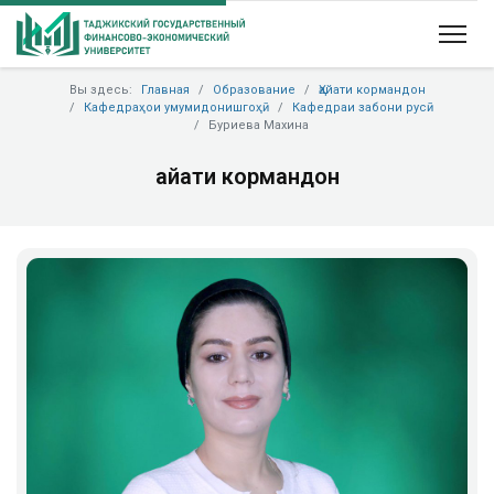
Вы здесь:
Главная
Образование
Ҳайати кормандон
Кафедраҳои умумидонишгоҳӣ
Кафедраи забони русӣ
Буриева Махина
Ҳайати кормандон