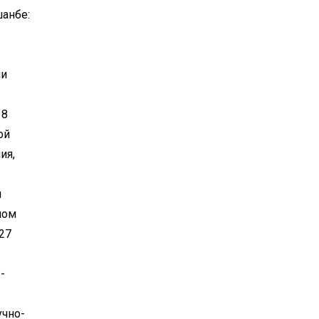
шанбе:
ли
18
ой
ия,
ы
ном
27
-
учно-