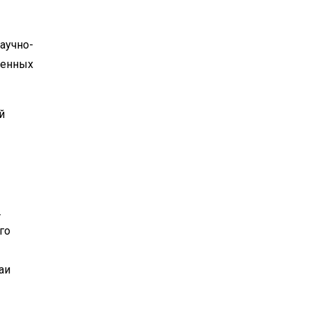
аучно-
менных
й
.
го
аи