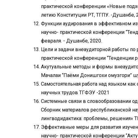
практической конференции «Новые подх
летию Конституции РТ, ТГПУ. -Душанбе, 2
Функции аудирования в эффективном изу
научно- практической конференции “Тенд
февраля. - Душанбе, 2020.
Цели и задачи внеаудиторной работы по
практической конференции “Тенденции ра
Акутуальные методы и формы внеаудитор
Мачалаи “Паёми Донишгохи омузгори” шум
Самостоятельная работа над языком как 
научных трудов ТГФЭУ -2021
Системные связи в словообразовании од
Сборник материалов республиканской на
лингводидактика: проблемы, решения» ТГ
Эффективные меры для развития изучени
научно- практической конференции “Ак