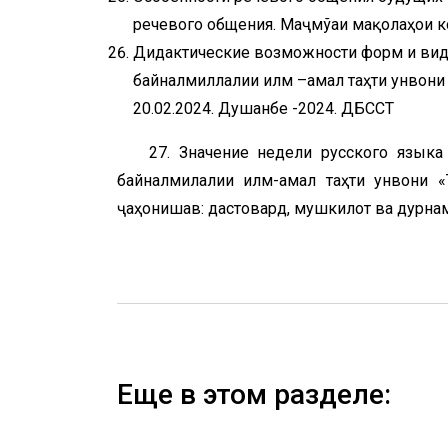
речевого общения. Маҷмўаи мақолаҳои 
Дидактические возможности форм и вид
байналмиллалии илмӣ –амалӣ таҳти унвони
20.02.2024. Душанбе -2024. ДБССТ
27. Значение недели русского язык
байналмилалии илмӣ-амалӣ таҳти унвони
ҷаҳонишавӣ: дастовард, мушкилот ва дурнам
Еще в этом разделе: