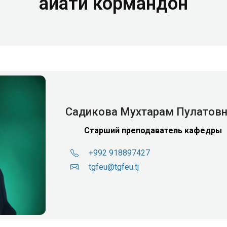
Ҳайати кормандон
Садикова Мухтарам Пулатов
Старший преподаватель кафедры
+992 918897427
tgfeu@tgfeu.tj