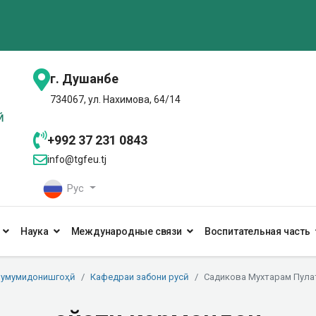
г. Душанбе
734067, ул. Нахимова, 64/14
+992 37 231 0843
info@tgfeu.tj
Рус
Наука
Международные связи
Воспитательная часть
 умумидонишгоҳӣ
Кафедраи забони русӣ
Садикова Мухтарам Пула