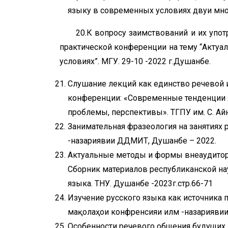
языку в современных условиях двуи много
20.К вопросу заимствований и их упо
практической конференции на тему “Акту
условиях”. МГУ. 29-10 -2022 г.Душанбе.
Слушание лекций как единство речевой 
конференции: «Современные тенденции я
проблемы, перспективы». ТГПУ им. С. Айни
Занимательная фразеология на занятиях 
-назариявии ДДМИТ, Душанбе – 2022.
Актуальные методы и формы внеаудиторн
Сборник материалов республиканской на
языка. ТНУ. Душанбе -2023г.стр.66-71
Изучение русского языка как источника
мақолаҳои конфренсияи илмӣ -назарияв
Особенности речевого общения будущих