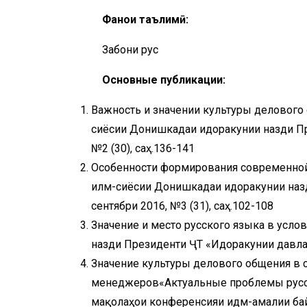
Фанҳои таълимӣ:
Забони русӣ
Основные публикации:
Важность и значении культуры делового
сиёсии Донишкадаи идоракунии назди Пр
№2 (30), саҳ.136-141
Особенности формирования современной
илмӣ-сиёсии Донишкадаи идоракунии назд
сентябри 2016, №3 (31), саҳ.102-108
Значение и место русского языка в усл
назди Президенти ҶТ «Идоракунии давлатӣ
Значение культуры делового общения в с
менеджеров«Актуальные проблемы русск
мақолаҳои конференсияи идмӣ-амалии б