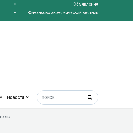
Объявления
Финансово экономический вестник
Поиск
Новости
Type 2 or more characters for results.
товна