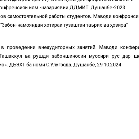
конфренсияи илмӣ -назариявии ДДМИТ. Душанбе-2023
ов самостоятельной работы студентов. Маводи конфронси
 “Забон-намояндаи хотираи гузаштаи таърихӣ ва ҳозира”
а в проведении внеаудиторных занятий. Маводи конфер
 «Ташаккул ва рушди забоншиносии муосири рус дар ш
о». ДБЗХТ ба номи С.Улугзода. Душанбе, 29.10.2024