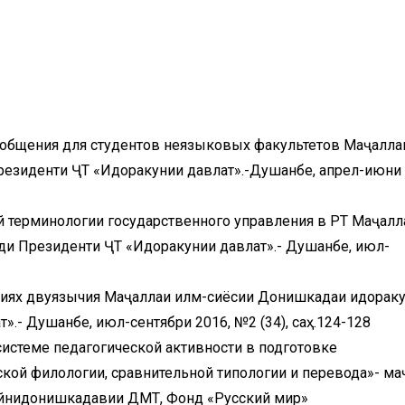
 общения для студентов неязыковых факультетов Маҷаллаи
езиденти ҶТ «Идоракунии давлатӣ».-Душанбе, апрел-июни 
 терминологии государственного управления в РТ Маҷалл
и Президенти ҶТ «Идоракунии давлатӣ».- Душанбе, июл-
овиях двуязычия Маҷаллаи илмӣ-сиёсии Донишкадаи идорак
».- Душанбе, июл-сентябри 2016, №2 (34), саҳ.124-128
истеме педагогической активности в подготовке
ой филологии, сравнительной типологии и перевода»- ма
айнидонишкадавии ДМТ, Фонд «Русский мир»