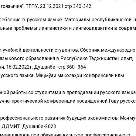
язычия”, ТГПУ, 23.12.2021.стр 340-342.
требление в русском языке. Материалы республиканской н
альные проблемы лингвистики и лингводидактики в совре
и учебной деятельности студентов. Сборник международно
зыкового образования в Республике Таджикистан: опыт,
, 16.02.2022г, Душанбе- стр.360 -364
русского языка. Маҷмўаи мақолаҳои конфренсияи илмӣ
ой работы со студентами в преподавании русского языка
учно-практической конференции посвященной Году русско
 профессионального развития будущих экономистов. Маҷмў
ии ДДМИТ. Душанбе-2023
 менеджеров при обучении культуре профессионального