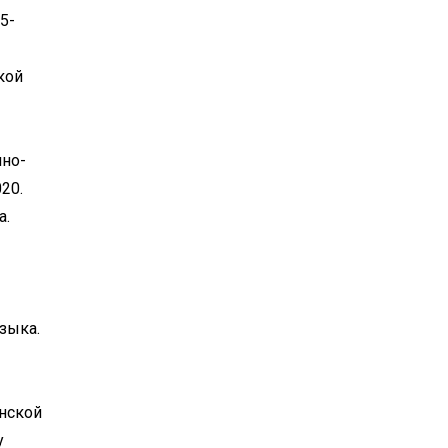
5-
кой
чно-
20.
а.
зыка.
нской
у