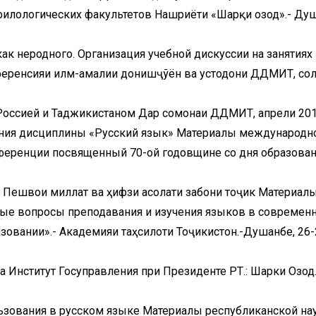
филологических факультетов Нашриёти «Шарқи озод».- Ду
ак неродного. Организация учебной дискуссии на занятиях
еренсияи илмӣ-амалии донишҷўён ва устодони ДДМИТ, со
Россией и Таджикистаном Дар сомонаи ДДМИТ, апрели 20
вания дисциплины «Русский язык» Материалы международн
ференции посвященный 70-ой годовщине со дня образован
и Пешвои миллат ва ҳифзи асолати забони тоҷикӣ Материал
ые вопросы преподавания и изучения языков в современ
овании».- Академияи таҳсилоти Тоҷикистон.-Душанбе, 26-
а Институт Госуправления при Президенте РТ.: Шарки Озод.
ьзования в русском языке Материалы республиканской на