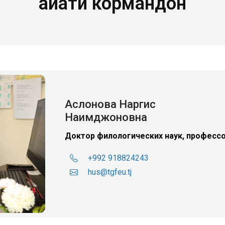
Ҳайати кормандон
Аслонова Наргис
Наимджоновна
Доктор филологических наук, професс
+992 918824243
hus@tgfeu.tj