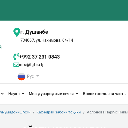
г. Душанбе
734067, ул. Нахимова, 64/14
+992 37 231 0843
info@tgfeu.tj
Рус
Наука
Международные связи
Воспитательная часть
 умумидонишгоҳӣ
Кафедраи забони тоҷикӣ
Аслонова Наргис Наи