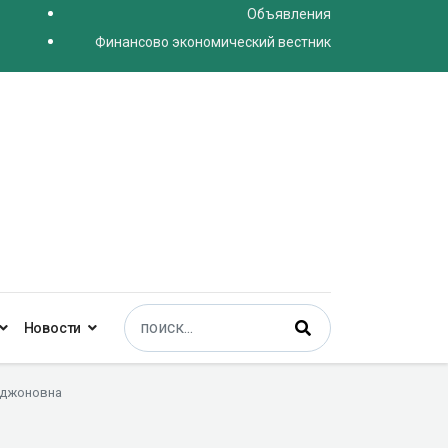
Объявления
Финансово экономический вестник
Поиск
Новости
Type 2 or more characters for results.
мджоновна