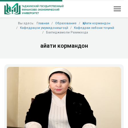
Вы здесь:
Главная
Образование
Ҳайати кормандон
Кафедраҳои умумидонишгоҳӣ
Кафедраи забони тоҷикӣ
Бахтиджамоли Рахимзода
Ҳайати кормандон