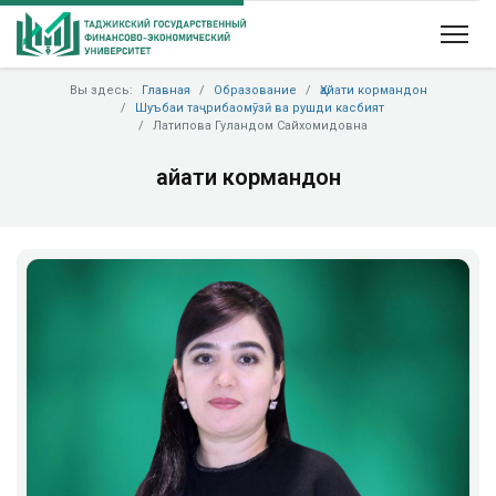
Вы здесь:
Главная
Образование
Ҳайати кормандон
Шуъбаи таҷрибаомӯзӣ ва рушди касбият
Латипова Гуландом Сайхомидовна
Ҳайати кормандон