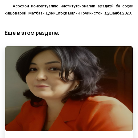
Асосҳои консептуалию институтсионалии қарздиҳӣ ба соҳаи
кишоварзӣ. Матбааи Донишгоҳи милии Тоҷикистон, Душанбе,2023.
Еще в этом разделе: