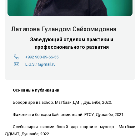
Латипова Гуландом Сайхомидовна
Заведующий отделом практики и
профессионального развития
+992 988-89-66-55
L.G.S.16@mail.ru
Основные публикации
Бозори қарз ва асъор. Матбааи ДМТ, Душанбе, 2020.
Фаъолияти бонкҳои байналмиллалӣ. РТСУ, Душанбе, 2021.
Осебпазирии низоми бонкӣ дар шароити муосир Матбааи
ДДМИТ, Душанбе, 2022.