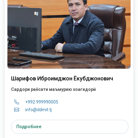
Шарифов Иброҳимджон Ёкубджонович
Сардори раёсати маъмурию хоҷагидорӣ
+992 999990005
info@ddmit.tj
Подробнее