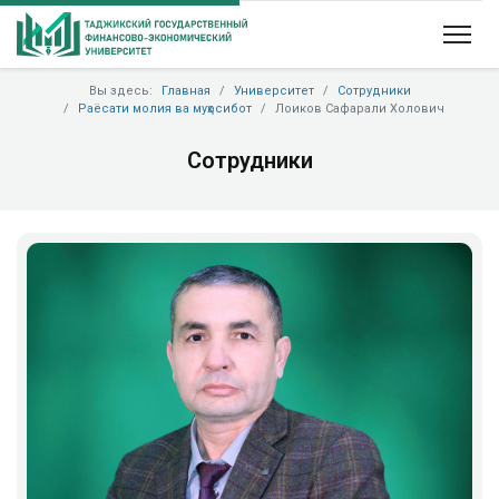
Вы здесь:
Главная
Университет
Сотрудники
Раёсати молия ва муҳосибот
Лоиков Сафарали Холович
Сотрудники