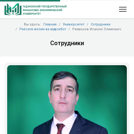
Вы здесь:
Главная
Университет
Сотрудники
Раёсати молия ва муҳосибот
Рахмонов Исмоил Олимович
Сотрудники