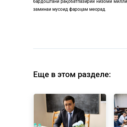
бардоштани рақобатпазирии низоми милли
заминаи мусоид фароҳам меорад.
Еще в этом разделе: