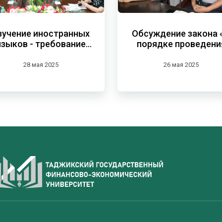
зучение иностранных
Обсуждение закона 
языков - требование
порядке проведени
современности
торжеств и обрядов
Республике Таджикис
28 мая 2025
26 мая 2025