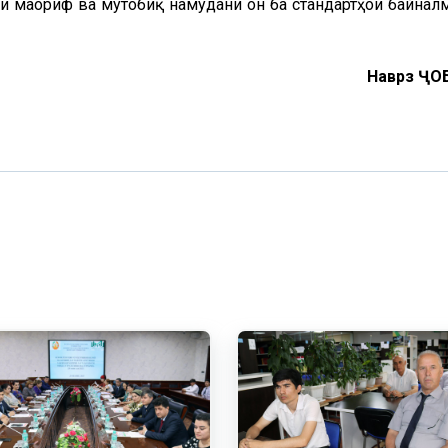
и маориф ва мутобиқ намудани он ба стандартҳои байнал
Наврӯз Ҷ