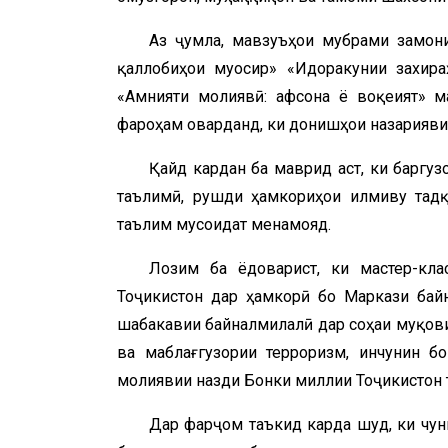
Аз ҷумла, мавзуъҳои мубрами замон
қаллобиҳои муосир» «Идоракунии захира
«Амнияти молиявӣ: афсона ё воқеият» м
фароҳам оварданд, ки донишҳои назариявии
Қайд кардан ба маврид аст, ки баргуз
таълимӣ, рушди ҳамкориҳои илмиву тадқ
таълим мусоидат менамояд.
Лозим ба ёдоварист, ки мастер-кл
Тоҷикистон дар ҳамкорӣ бо Маркази бай
шабакавии байналмилалӣ дар соҳаи муқови
ва маблағгузории терроризм, инчунин б
молиявии назди Бонки миллии Тоҷикистон 
Дар фарҷом таъкид карда шуд, ки чун