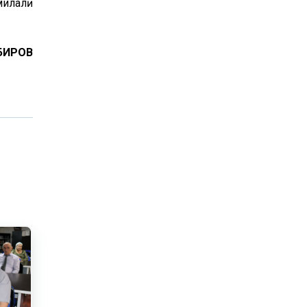
милалӣ
ОБИРОВ