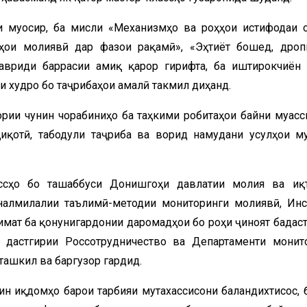
и муосир, ба мисли «Механизмҳо ва роҳҳои истифодаи 
ҳои молиявӣ дар фазои рақамӣ», «Эҳтиёт бошед, дропп
авриди баррасии амиқ қарор гирифта, ба иштирокчиён
 худро бо таҷрибаҳои амалӣ такмил диҳанд.
ории чунин чорабиниҳо ба таҳкими робитаҳои байни муасс
иқотӣ, табодули таҷриба ва ворид намудани усулҳои м
ассҳо бо ташаббуси Донишгоҳи давлатии молия ва иқ
налмилалии таълимӣ-методии мониторинги молиявӣ, Инс
мат ба қонунигардонии даромадҳои бо роҳи ҷиноят бадас
о дастгирии Россотрудничество ва Департаменти монит
ташкил ва баргузор гардид.
ин иқдомҳо барои тарбияи мутахассисони баландихтисос, 