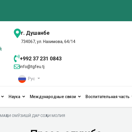
г. Душанбе
734067, ул. Нахимова, 64/14
+992 37 231 0843
info@tgfeu.tj
Рус
Наука
Международные связи
Воспитательная часть
МАҲОИ ОМӮЗИШӢ ДАР СОҲАИ МОЛИЯ