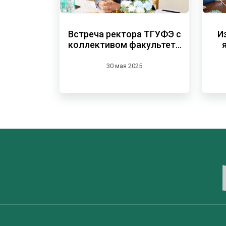
Встреча ректора ТГУФЭ с
И
коллективом факультета
бухгалтерского учёта и
статистики
30 мая 2025