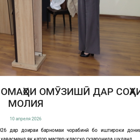
ОМАҲОИ ОМӮЗИШӢ ДАР СОҲА
МОЛИЯ
10 апреля 2026
2026 дар доираи барномаи чорабинӣ бо иштироки дони
ҳавасманд як қатор мастер-классҳо гузаронида шуданд.