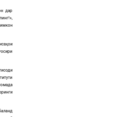
он дар
инг!»,
 имкон
исаҳои
уосири
тисоди
титути
томада
оринги
баланд