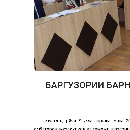
БАРГУЗОРИИ БАРН
Ҳамзамон, рӯзи 9-уми апрели соли 
омӯзгорон, муҳаққиқон ва тамоми шахсони 