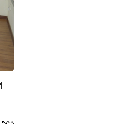
И
шҷӯён,