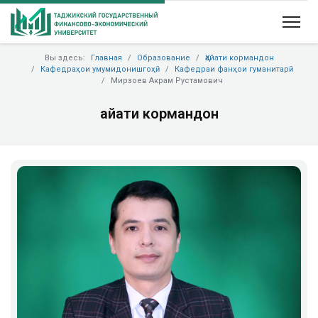
Вы здесь:
Главная
Образование
Ҳайати кормандон
Кафедраҳои умумидонишгоҳӣ
Кафедраи фанҳои гуманитарӣ
Мирзоев Акрам Рустамович
Ҳайати кормандон