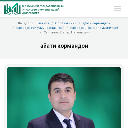
Вы здесь:
Главная
Образование
Ҳайати кормандон
Кафедраҳои умумидонишгоҳӣ
Кафедраи фанҳои гуманитарӣ
Сангинов Далер Негматович
Ҳайати кормандон