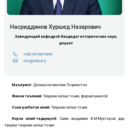
Насриддинов Хуршед Назарович
Заведующий кафедрой
Кандидат исторических наук,
доцент
+992 99 999 9999
info@ddmit.tj
Маълумот:
Донишгоҳи миллии Тоҷикистон
Фанҳои таълимӣ:
Таърихи халқи тоҷик, фарҳангшиносӣ
Соҳаи рағбатҳои илмӣ:
Таърихи халқи тоҷик
Корҳои илмӣ-тадқиқотӣ:
Саҳми академик А.М.Мухторов дар
таҳқиқи таърихи халқи тоҷик