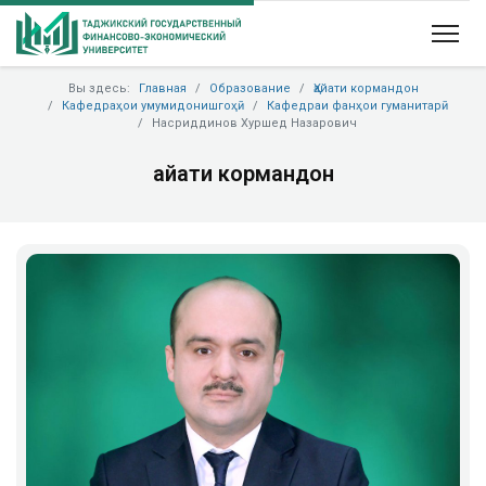
Вы здесь:
Главная
Образование
Ҳайати кормандон
Кафедраҳои умумидонишгоҳӣ
Кафедраи фанҳои гуманитарӣ
Насриддинов Хуршед Назарович
Ҳайати кормандон