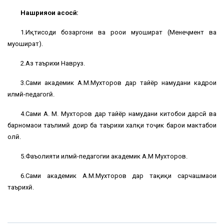
Нашрияҳои асосӣ:
1.Иқтисоди бозаргони ва роҳҳои муошират (Менеҷмент ва
муошират).
2.Аз таърихи Навруз.
3.Саҳми академик А.М.Мухторов дар тайёр намудани кадрҳои
илмӣ-педагогӣ.
4.Саҳми А. М. Мухторов дар тайёр намудани китобҳои дарсӣ ва
барномаҳои таълимӣ доир ба таърихи халқи тоҷик барои мактабҳои
олӣ.
5.Фаъолияти илмӣ-педагогии академик А.М Мухторов.
6.Саҳми академик А.М.Мухторов дар таҳқиқи сарчашмаҳои
таърихӣ.