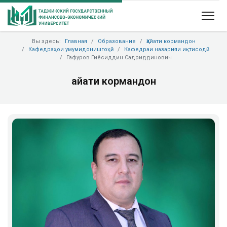
Вы здесь:
Главная
Образование
Ҳайати кормандон
Кафедраҳои умумидонишгоҳӣ
Кафедраи назарияи иқтисодӣ
Гафуров Гиёсиддин Садриддинович
Ҳайати кормандон