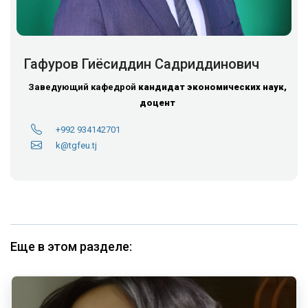
Гафуров Гиёсиддин Садриддинович
Заведующий кафедрой
кандидат экономических наук,
доцент
+992 934142701
k@tgfeu.tj
Еще в этом разделе: