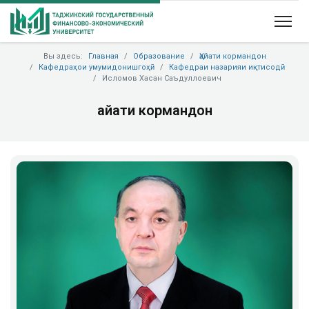
Вы здесь:
Главная
Образование
Ҳайати кормандон
Кафедраҳои умумидонишгоҳӣ
Кафедраи назарияи иқтисодӣ
Исломов Хасан Саъдуллоевич
Ҳайати кормандон