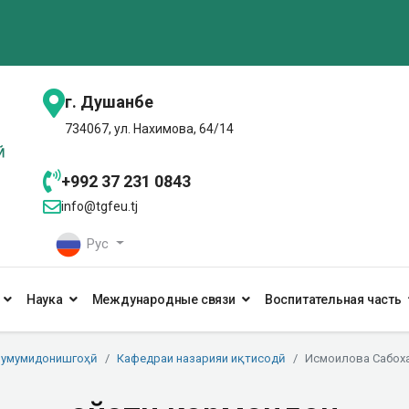
г. Душанбе
734067, ул. Нахимова, 64/14
+992 37 231 0843
info@tgfeu.tj
Рус
Наука
Международные связи
Воспитательная часть
 умумидонишгоҳӣ
Кафедраи назарияи иқтисодӣ
Исмоилова Сабох