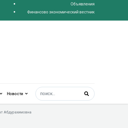
Объявления
Финансово экономический вестник
Поиск
Новости
Type 2 or more characters for results.
ат Абдурахимовна