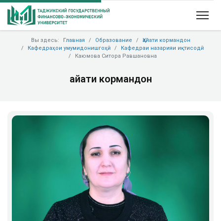
Вы здесь:
Главная
Образование
Ҳайати кормандон
Кафедраҳои умумидонишгоҳӣ
Кафедраи назарияи иқтисодӣ
Каюмова Ситора Равшановна
Ҳайати кормандон