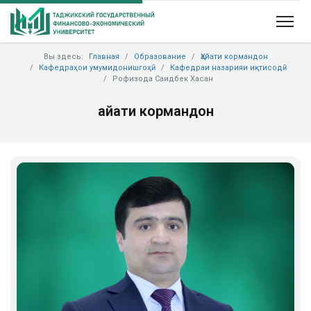
Вы здесь:
Главная
Образование
Ҳайати кормандон
Кафедраҳои умумидонишгоҳӣ
Кафедраи назарияи иқтисодӣ
Рофизода Саидбек Хасан
Ҳайати кормандон