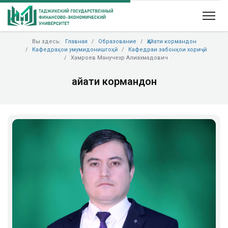
Вы здесь:
Главная
Образование
Ҳайати кормандон
Кафедраҳои умумидонишгоҳӣ
Кафедраи забонҳои хориҷӣ
Хамроев Манучехр Алиахмадович
Ҳайати кормандон