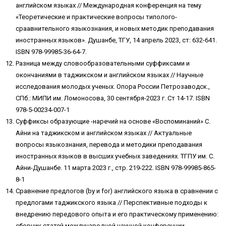
английском языках // Международная конференция на тему
«Теоретические и практические вопросы типолого-
сраавнительного языкознания, и новых методик преподавания
иностранных языков». Душанбе, ТГУ, 14 апрель 2023, ст: 632-641.
ISBN 978-99985-36-64-7.
Разница между словообразовательными суффиксами и
окончаниями в таджикском и английском языках // Научные
исследования молодых ученых. Опора России Петрозаводск.,
СПб.: МИПИ им. Ломоносова, 30 сентября-2023 г. Ст 14-17. ISBN
978-5-00234-007-1
Суффиксы образующие -наречий на основе «Воспоминаний» С.
Айни на таджикском и английском языках // Актуальные
вопросы языкознания, перевода и методики преподавания
иностранных языков в высших учебных заведениях. ТГПУ им. С.
Айни-Душанбе. 11 марта 2023 г., стр. 219-222. ISBN 978-99985-865-
8-1
Сравнение предлогов (by и for) английского языка в сравнении с
предлогами таджикского языка // Перспективные подходы к
внедрению передового опыта и его практическому применению:
сборник статей международной научной конференции