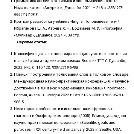
Грамматика английского языка и экономические тексты.
Издательство: «Ашуриён», Душанбе, 2021. – 248 с.
ISBN
978-
99947-17-03-3
Краткая разработка учебника «English for businessmen» /
Ибрагимова Ш. А., Атоева Х. Н., Бодамаев М. У. Типография
«Мулквар», Душанбе, 2024. -308 стр.
Научные статьи
:
Классификация глаголов, выражающих чувства и состояния
в английском и таджикском языках. Вестник ТГПУ. Душанбе,
2022, №5, С. 110-120.
ISSN
2219-5408
Принцип построения и толкования слов в толковом словаре.
Международная научно-практическая конференция: «Научное
достижения в ХХI веке: модернизация, инновация, прогресс».
Россия, Анапа. 01 ноября 2022 г. Стр.21-26 ISBN: 978-5-95283-
988-5
Некоторые особенности и использование фразовых
глаголов в Оксфордском словаре (2005). IV международная
научно-практическая конференция «Scientific goals and
purposes in XXI century» held on January, 2023 in Seattle, USA.