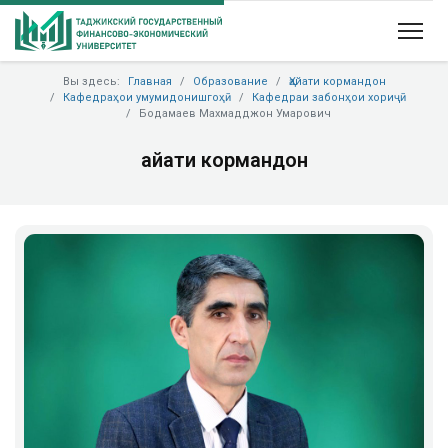
Вы здесь:
Главная
Образование
Ҳайати кормандон
Кафедраҳои умумидонишгоҳӣ
Кафедраи забонҳои хориҷӣ
Бодамаев Махмадджон Умарович
Ҳайати кормандон