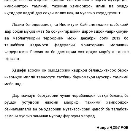
имкониятҳои таълимӣ, таҳкими ҳамкориҳои илмӣ ва рушди
иқтидори кадрӣ дар соҳаи молия нақши муассир хоҳад гузошт.
Лозим ба ёдоварист, ки Институти байналмилалии шабакавӣ
дар соҳаи муқовимат ба қонунигардонии даромадҳои ғайриқонунӣ
ва маблағгузории терроризм моҳи декабри соли 2013 бо
ташаббуси Хадамоти федералии мониторинги молиявии
Федератсияи Россия ва бо дастгирии сохторҳои марбута таъсис
ёфтааст.
Ҳадафи асосии он омодасозии кадрҳои баландихтисос барои
низомҳои миллӣ тавассути татбиқи барномаҳои муосири таълимӣ
мебошад.
Дар маҷмуъ, баргузории чунин чорабиниҳои сатҳи баланд ба
рушди устувори низоми маориф, таҳкими ҳамкориҳои
байналмилалӣ ва омодасозии мутахассисони ҷавобгӯ ба талаботи
замони муосир заминаи мусоид фароҳам меорад.
Наврӯз ҶОБИРОВ