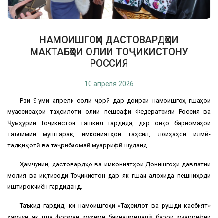
НАМОИШГОҲИ ДАСТОВАРДҲОИ
МАКТАБҲОИ ОЛИИ ТОҶИКИСТОНУ
РОССИЯ
10 апреля 2026
Рӯзи 9-уми апрели соли ҷорӣ дар доираи намоишгоҳ гӯшаҳои
муассисаҳои таҳсилоти олии пешсафи Федератсияи Россия ва
Ҷумҳурии Тоҷикистон ташкил гардида, дар онҳо барномаҳои
таълимии муштарак, имкониятҳои таҳсил, лоиҳаҳои илмӣ-
тадқиқотӣ ва таҷрибаомӯзӣ муаррифӣ шуданд.
Ҳамчунин, дастовардҳо ва имкониятҳои Донишгоҳи давлатии
молия ва иқтисоди Тоҷикистон дар як гӯшаи алоҳида пешниҳоди
иштирокчиён гардиданд.
Таъкид гардид, ки намоишгоҳи «Таҳсилот ва рушди касбият»
ҳамчун як платформаи муҳими байналмилалӣ барои муаррифии