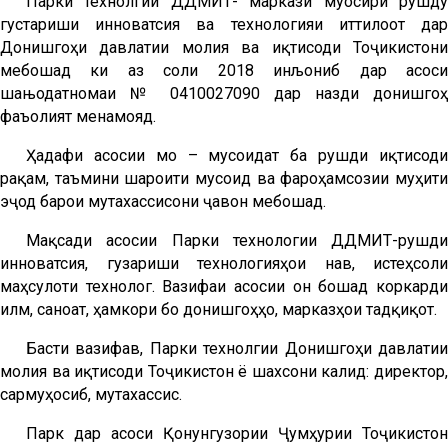
Парки технолгии ДДМИТ- маркази муосири рушду
густариши инноватсия ва технологияи иттилоотӣ дар
Донишгоҳи давлатии молия ва иқтисоди Тоҷикистони
мебошад ки аз соли 2018 инљониб дар асоси
шањодатномаи № 0410027090 дар назди донишгоҳ
фаъолият менамояд.
Ҳадафи асосии мо – мусоидат ба рушди иқтисоди
рақамӣ, таъмини шароити мусоид ва фароҳамсозии муҳити
эҷодӣ барои мутахассисони ҷавон мебошад.
Мақсади асосии Парки технологии ДДМИТ-рушди
инноватсия, гузариши технологияҳои нав, истеҳсоли
маҳсулоти технологӣ. Вазифаи асосии он бошад коркарди
илмӣ, саноат, ҳамкори бо донишгоҳҳо, марказҳои тадқиқотӣ.
Басти вазифавӣ, Парки технолгии Донишгоҳи давлатии
молия ва иқтисоди Тоҷикистон ё шахсони калидӣ: директор,
сармуҳосиб, мутахассис.
Парк дар асоси Қонунгузории Ҷумҳурии Тоҷикистон