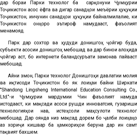
дар бораи Парки технологӣ ба сарқонуни Ҷумҳурии
Тоҷикистон асос ёфта ва дигар санадҳои меъёрии ҳуқуқии
Тоҷикистон, инчунин санадҳои ҳуқуқии байналмилалие, ки
Тоҷикистон онҳоро эътироф намудааст, фаъолият
менамояд.
Парк дар сохтор ва ҳудуди донишгоҳ ҷойгир буда,
субъекти асосии донишгоҳ мебошад ва дар бинои алоҳида
ҷойгир аст, бо интернети баландсуръати замонавӣ пайваст
мебошад.
Айни змон, Парки технологӣ Донишгоҳи давлатии молия
ва иқтисоди Тоҷикистон бо як лоиҳаи байни Ширкати
"Shandong Lingsheng International Education Consulting Co.,
Ltd."-и Ҷумҳурии мардумии Чин фаъолият намуда
истодааст, ки мақсади асоси рушди инноватсия, гузариши
технологияҳои нав, истеҳсоли маҳсулоти технологӣ
мебошад. Дар оянда низ мақсад дорем бо ҷалби лоиҳаҳо
аз хориҷи кишвар ба ҳамкориҳои беруна дар ин самт
тақвият бахшем.