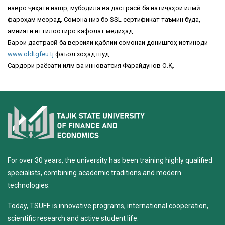
навро ҷиҳати нашр, мубодила ва дастрасӣ ба натиҷаҳои илмӣ
фароҳам меорад. Сомона низ бо SSL сертификат таъмин буда,
амнияти иттилоотиро кафолат медиҳад.
Барои дастрасӣ ба версияи қаблии сомонаи донишгоҳ истиноди
www.oldtgfeu.tj
фаъол хоҳад шуд.
Сардори раёсати илм ва инноватсия Фарайдунов О.Қ.
For over 30 years, the university has been training highly qualified
specialists, combining academic traditions and modern
technologies.
Today, TSUFE is innovative programs, international cooperation,
scientific research and active student life.