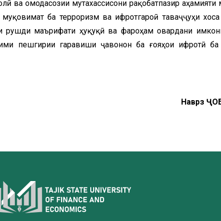
лӣ ва омодасозии мутахассисони рақобатпазир аҳамияти 
 муқовимат ба терроризм ва ифротгароӣ таваҷҷуҳи хоса
ки рушди маърифати ҳуқуқӣ ва фароҳам овардани имкон
ҳими пешгирии гаравиши ҷавонон ба ғояҳои ифротӣ ба
Наврӯз Ҷ