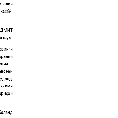
илалии
касбӣ,
 ДДМИТ
а шуд.
оринги
ералии
евич -
авсеаи
уданд.
аҳкими
ориҳои
баланд