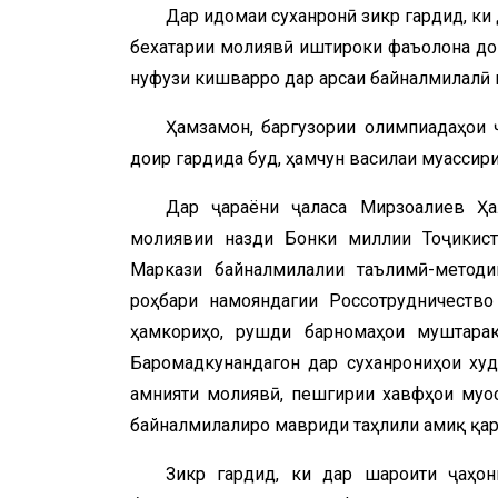
Дар идомаи суханронӣ зикр гардид, к
бехатарии молиявӣ иштироки фаъолона дош
нуфузи кишварро дар арсаи байналмилалӣ
Ҳамзамон, баргузории олимпиадаҳои
доир гардида буд, ҳамчун василаи муассир
Дар ҷараёни ҷаласа Мирзоалиев Ҳа
молиявии назди Бонки миллии Тоҷикист
Маркази байналмилалии таълимӣ-метод
роҳбари намояндагии Россотрудничеств
ҳамкориҳо, рушди барномаҳои муштарак
Баромадкунандагон дар суханрониҳои худ
амнияти молиявӣ, пешгирии хавфҳои муос
байналмилалиро мавриди таҳлили амиқ қар
Зикр гардид, ки дар шароити ҷаҳон