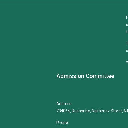
F
s
t
T
s
W
Admission Committee
Address:
734064, Dushanbe, Nakhimov Street, 6
Phone: