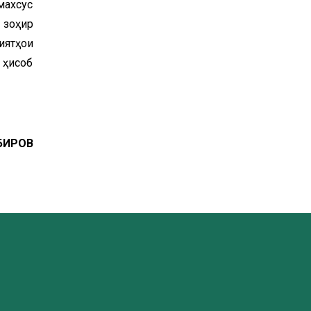
махсус
 зоҳир
иятҳои
 ҳисоб
ОБИРОВ