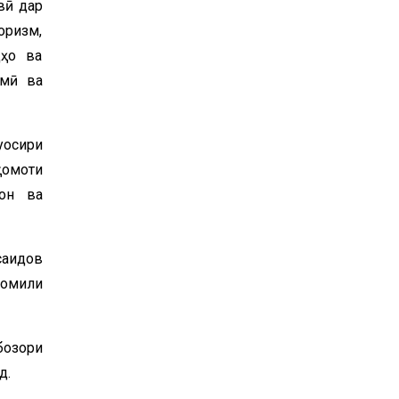
вӣ дар
оризм,
дҳо ва
смӣ ва
осири
қомоти
тон ва
саидов
 омили
бозори
д.