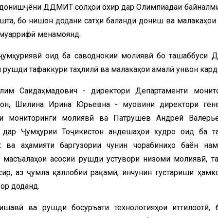
и донишҷӯёни ДДМИТ солҳои охир дар Олимпиадаи байналм
та, бо нишон додани сатҳи баланди дониш ва малакаҳои 
 муаррифӣ менамоянд.
 ҷумҳуриявӣ оид ба саводнокии молиявӣ бо ташаббуси
и рушди тафаккури таҳлилӣ ва малакаҳои амалӣ унвон кард
лим Саидаҳмадович - директори Департаменти монит
он, Шилина Ирина Юрьевна - муовини директори ген
ии мониторинги молиявӣ ва Патрушев Андрей Валерь
о дар Ҷумҳурии Тоҷикистон андешаҳои худро оид ба т
 ва аҳамияти баргузории чунин чорабиниҳо баён нам
 масъалаҳои асосии рушди устувори низоми молиявӣ, т
ир, аз ҷумла қаллобии рақамӣ, инчунин густариши ҳамк
ор доданд.
ишавӣ ва рушди босуръати технологияҳои иттилоотӣ, 