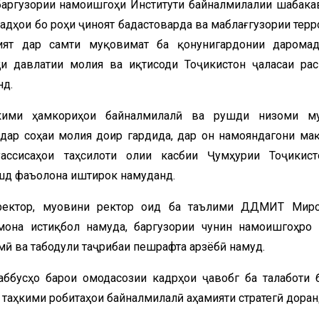
 баргузории намоишгоҳи Институти байналмилалии шабака
дҳои бо роҳи ҷиноят бадастоварда ва маблағгузории терр
ият дар самти муқовимат ба қонунигардонии дарома
и давлатии молия ва иқтисоди Тоҷикистон ҷаласаи ра
нд.
кими ҳамкориҳои байналмилалӣ ва рушди низоми му
 дар соҳаи молия доир гардида, дар он намояндагони ма
уассисаҳои таҳсилоти олии касбии Ҷумҳурии Тоҷикис
шд фаъолона иштирок намуданд.
 ректор, муовини ректор оид ба таълими ДДМИТ Мир
она истиқбол намуда, баргузории чунин намоишгоҳро
ӣ ва табодули таҷрибаи пешрафта арзёбӣ намуд.
аббусҳо барои омодасозии кадрҳои ҷавобгӯ ба талаботи 
 таҳкими робитаҳои байналмилалӣ аҳамияти стратегӣ доран