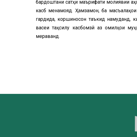
бардоштани сатҳи маърифати молиявии аҳо
касб менамояд. Ҳамзамон, ба масъалаҳои
гардида, коршиносон таъкид намуданд, 
васеи таҳсилу касбомӯзӣ аз омилҳои му
мераванд.