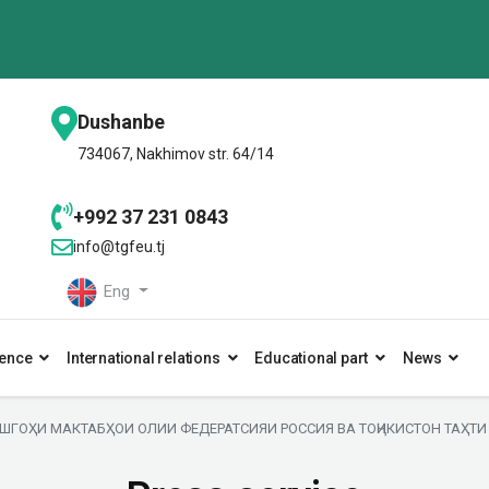
Dushanbe
734067, Nakhimov str. 64/14
+992 37 231 0843
info@tgfeu.tj
Eng
ence
International relations
Educational part
News
ШГОҲИ МАКТАБҲОИ ОЛИИ ФЕДЕРАТСИЯИ РОССИЯ ВА ТОҶИКИСТОН ТАҲТИ