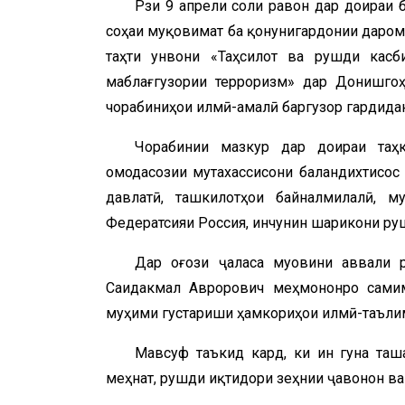
Рӯзи 9 апрели соли равон дар доираи
соҳаи муқовимат ба қонунигардонии дарома
таҳти унвони «Таҳсилот ва рушди касб
маблағгузории терроризм» дар Донишгоҳ
чорабиниҳои илмӣ-амалӣ баргузор гардида
Чорабинии мазкур дар доираи таҳ
омодасозии мутахассисони баландихтисос
давлатӣ, ташкилотҳои байналмилалӣ, м
Федератсияи Россия, инчунин шарикони ру
Дар оғози ҷаласа муовини аввали
Саидакмал Аврорович меҳмононро самим
муҳими густариши ҳамкориҳои илмӣ-таълим
Мавсуф таъкид кард, ки ин гуна таш
меҳнат, рушди иқтидори зеҳнии ҷавонон ва