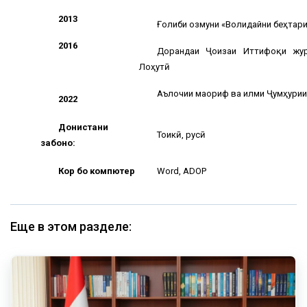
2013
Ғолиби озмуни «Волидайни беҳтари
201
6
Дорандаи Ҷоизаи Иттифоқи жур
Лоҳутӣ
Аълочии маориф ва илми Ҷумҳурии 
2022
Донистани
Тоҷикӣ, русӣ
забонҳо:
Кор бо компютер
Word, АDOP
Еще в этом разделе: