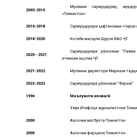
Муовини сармуҳаррир, муҳарр
2003
-
2010
«Тоҷикистон»
2010
-2018
Сармуҳаррири ҳафтаномаи «Чархи 
2018-2020
Котиби масъули Шурои ВАО ҶТ
Сармуҳаррири рӯзномаи “Паёми
2020 - 2021
иҷтимоии аҳолии ҶТ
2021-2022
Муовини директори Маркази тадқи
2022-2023
Сармуҳаррири рӯзномаи “Фараж”
1996
Маълумоти иловагӣ
Узви Итифоқи журналистони Тоҷик
2000
Аълочии матбуоти Тоҷикистон
2005
Аълочии фарҳанги Тоҷикистон