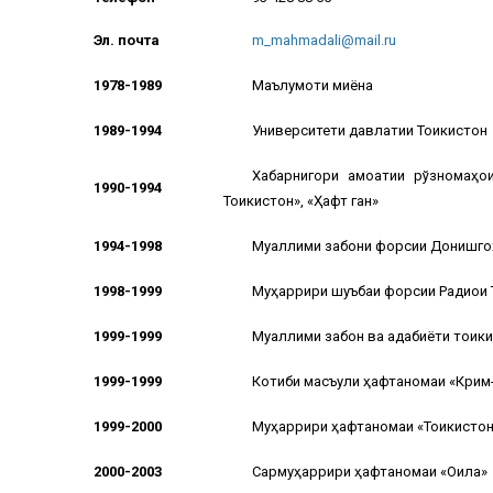
Эл. почта
m_mahmadali@mail.ru
1978-1989
Маълумоти миёна
1989-1994
Университети давлатии Тоҷикистон
Хабарнигори ҷамоатии рўзномаҳои
1990-1994
Тоҷикистон», «Ҳафт ганҷ»
1994-1998
Муаллими забони форсии Донишгоҳ
1998-1999
Муҳаррири шуъбаи форсии Радиои 
1999-1999
Муаллими забон ва адабиёти тоҷик
1999-1999
Котиби масъули ҳафтаномаи «Крим
1999
-
2000
Муҳаррири ҳафтаномаи «Тоҷикисто
2000
-
2003
Сармуҳаррири ҳафтаномаи «Оила»