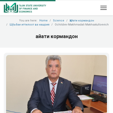
You are here:
Home
Science
Ҳайати кормандон
Шӯъбаи иттилоот ва нашрия
Ochildiev Makhmadali Makhsatulloevich
Ҳайати кормандон