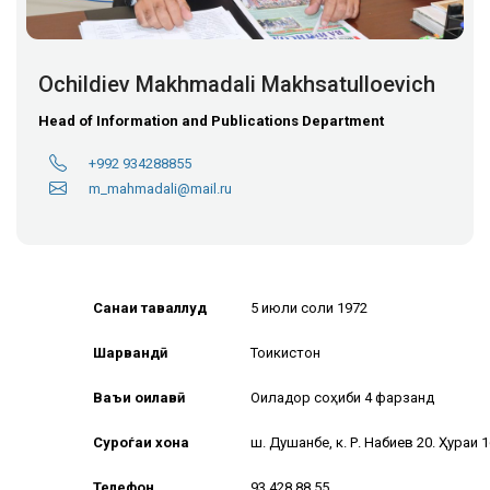
Ochildiev Makhmadali Makhsatulloevich
Head of Information and Publications Department
+992 934288855
m_mahmadali@mail.ru
Санаи таваллуд
5 июли соли 1972
Шаҳрвандӣ
Тоҷикистон
Ваъи оилавӣ
Оиладор соҳиби 4 фарзанд
Суроѓаи хона
ш. Душанбе, к. Р. Набиев 20. Ҳуҷраи 
Телефон
93 428 88 55