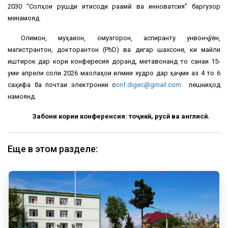
2030 “Солҳои рушди иқтисоди рақамӣ ва инноватсия” баргузор
менамояд.
Олимон, муҳақиқон, омузгорон, аспиранту унвонҷӯён,
магистрантон, докторантон (PhD) ва дигар шахсоне, ки майли
иштирок дар кори конфересия доранд, метавонанд то санаи 15-
уми апрели соли 2026 мақолаҳои илмии худро дар ҳаҷми аз 4 то 6
саҳифа ба почтаи электронии c
onf.digec@gmail.com
пешниҳод
намоянд.
Забони кории конференсия: тоҷикӣ, русӣ ва англисӣ.
Еще в этом разделе: