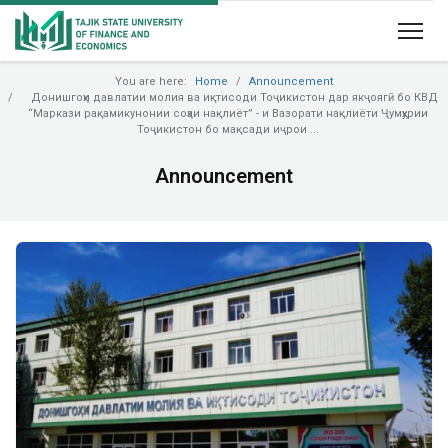
You are here:
Home
Announcement
Донишгоҳи давлатии молия ва иқтисоди Тоҷикистон дар якҷоягӣ бо КВД
“Маркази рақамикунонии соҳаи нақлиёт” - и Вазорати нақлиёти Ҷумҳурии
Тоҷикистон бо мақсади иҷрои ...
Announcement