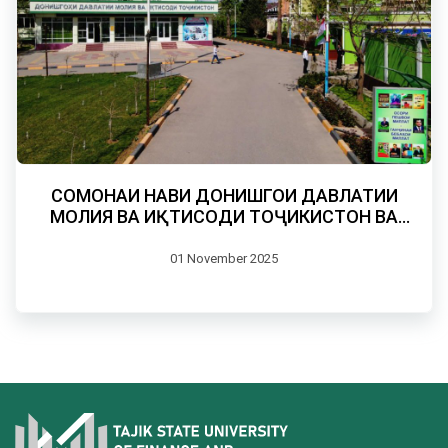
СОМОНАИ НАВИ ДОНИШГОҲИ ДАВЛАТИИ
МОЛИЯ ВА ИҚТИСОДИ ТОҶИКИСТОН ВА
МАҶАЛЛАИ ИЛМИИ “ПАЁМИ МОЛИЯ ВА
ИҚТИСОД”
01 November 2025