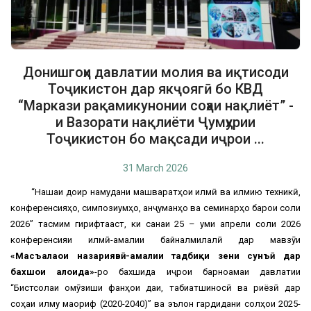
Донишгоҳи давлатии молия ва иқтисоди
Тоҷикистон дар якҷоягӣ бо КВД
“Маркази рақамикунонии соҳаи нақлиёт” -
и Вазорати нақлиёти Ҷумҳурии
Тоҷикистон бо мақсади иҷрои ...
31 March 2026
“Нақшаи доир намудани машваратҳои илмӣ ва илмию техникӣ,
конференсияҳо, симпозиумҳо, анҷуманҳо ва семинарҳо барои соли
2026” тасмим гирифтааст, ки санаи 25 – уми апрели соли 2026
конференсияи илмӣ-амалии байналмилалӣ дар мавзӯи
«Масъалаҳои назариявӣ-амалии тадбиқи зеҳни сунъӣ дар
бахшҳои алоҳида»
-ро бахшида иҷрои барноамаи давлатии
“Бистсолаи омӯзиши фанҳои дақиқ, табиатшиносӣ ва риёзӣ дар
соҳаи илму маориф (2020-2040)” ва эълон гардидани солҳои 2025-