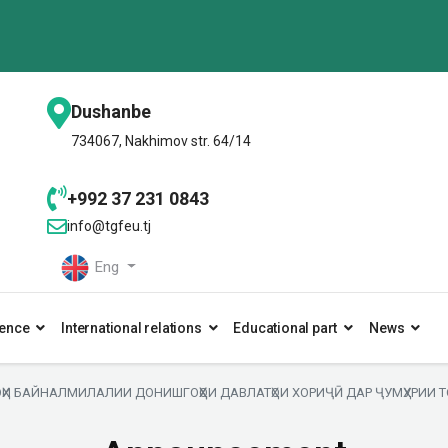
Dushanbe
734067, Nakhimov str. 64/14
+992 37 231 0843
info@tgfeu.tj
Eng
ence
International relations
Educational part
News
 БАЙНАЛМИЛАЛИИ ДОНИШГОҲҲОИ ДАВЛАТҲОИ ХОРИҶӢ ДАР ҶУМҲУРИИ ТО