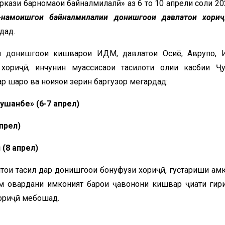
кази барномаҳои байналмилалӣ» аз 6 то 10 апрели соли 20
-намоишго
и
байналмилалии
донишго
ои
давлат
ои
хори
ҷ
дад.
донишгоҳҳои кишварҳои ИДМ, давлатҳои Осиё, Аврупо, 
ориҷӣ, инчунин муассисаҳои таҳсилоти олии касбии Ҷу
шаҳрҳо ва ноҳияҳои зерин баргузор мегардад:
ушанбе»
(6-7
апрел
)
прел)
ӣ
(8
апрел
)
и таҳсил дар донишгоҳҳои бонуфузи хориҷӣ, густариши ҳамк
ам овардани имконият барои ҷавонони кишвар ҷиҳати гир
хориҷӣ мебошад.