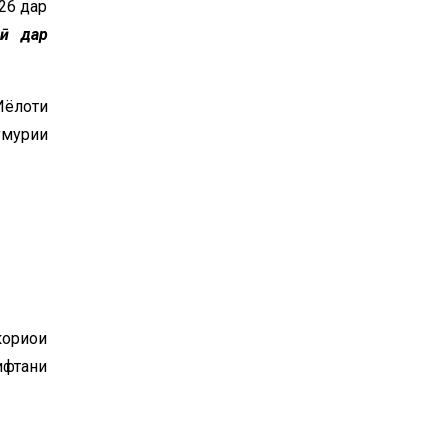
26 дар
ӣ
дар
Иёлоти
мҳурии
ориҳои
ифтани