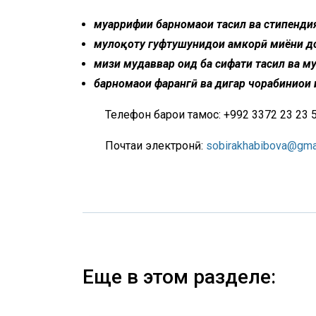
муаррифии барнома
ои
та
сил
ва
стипенди
муло
қ
оту
гуфтушунид
ои
амкор
ӣ
миёни
д
мизи мудаввар оид ба сифати та
сил
ва
му
барнома
ои
фар
анг
ӣ
ва
дигар
чорабини
ои
Телефон барои тамос: +992 3372 23 23 59
Почтаи электронӣ:
sobirakhabibova@gma
Еще в этом разделе: