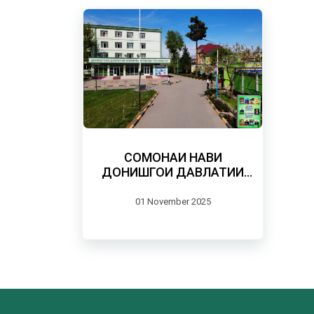
СОМОНАИ НАВИ
ДОНИШГОҲИ ДАВЛАТИИ
МОЛИЯ ВА ИҚТИСОДИ
ТОҶИКИСТОН ВА
01 November 2025
МАҶАЛЛАИ ИЛМИИ
“ПАЁМИ МОЛИЯ ВА
ИҚТИСОД”