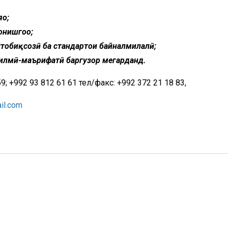
я
о
;
онишго
о
;
тоби
қ
соз
ӣ
ба
стандарт
ои
байналмилал
ӣ
;
илм
ӣ
-
маърифат
ӣ
баргузор
мегарданд
.
; +992 93 812 61 61 тел/факс: +992 372 21 18 83,
il.com