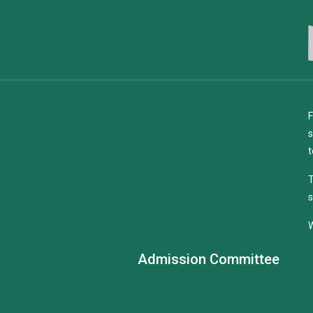
F
s
t
T
s
W
Admission Committee