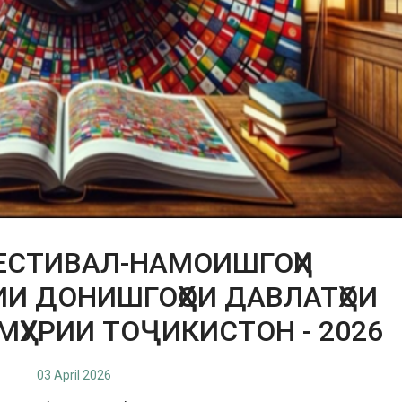
ЕСТИВАЛ-НАМОИШГОҲИ
 ДОНИШГОҲҲОИ ДАВЛАТҲОИ
ҲУРИИ ТОҶИКИСТОН - 2026
03 April 2026