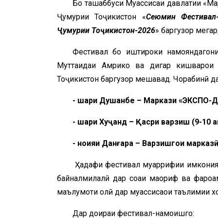
Бо ташаббуси Муассисаи давлатии «Мар
Ҷумҳурии Тоҷикистон «
Сеюмин Фестивал
Ҷ
ум
урии То
ҷ
икистон-2026
» баргузор мегар
Фестивал бо иштироки намояндагони 
Муттаҳидаи Амрико ва дигар кишварҳои х
Тоҷикистон баргузор мешавад. Чорабинӣ дар 
- ша
ри
Душанбе
–
Маркази
«ЭКСПО
-
Д
- ша
ри
Ху
ҷ
анд
–
Қ
асри
варзиш
(9-10 а
- но
ияи
Дан
ғ
ара
–
Варзишго
и
марказ
Ҳадафи фестивал муаррифии имкониятҳо
байналмилалӣ дар соҳаи маориф ва фароҳ
маълумоти олӣ дар муассисаҳои таълимии 
Дар доираи фестивал-намоишгоҳ: