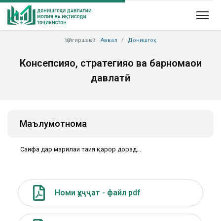
Ҷойгиршавӣ:
Аввал
Донишгоҳ
Консепсияҳо, стратегияҳо ва барномаҳои
давлатӣ
Маълумотнома
Саҳифа дар марҳилаи таҳия қарор дорад...
Номи ҳуҷҷат - файл pdf