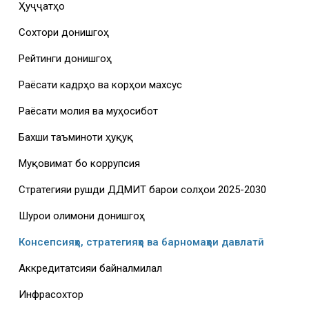
Ҳуҷҷатҳо
Сохтори донишгоҳ
Рейтинги донишгоҳ
Раёсати кадрҳо ва корҳои махсус
Раёсати молия ва муҳосибот
Бахши таъминоти ҳуқуқӣ
Муқовимат бо коррупсия
Стратегияи рушди ДДМИТ барои солҳои 2025-2030
Шурои олимони донишгоҳ
Консепсияҳо, стратегияҳо ва барномаҳои давлатӣ
Аккредитатсияи байналмилалӣ
Инфрасохтор