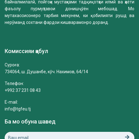
байналмилалӣ, пойгоҳи мустаҳками тадқиқотҳои илмӣ ва ҳаёти
фаъолу пурмуҳтавои донишҷӯён мебошад. Мо
мутахассисонеро тарбия мекунем, ки қобилияти рушд ва
нерӯманд сохтани фардои кишварамонро доранд.
Комиссияи қабул
Суроға:
734064, ш. Душанбе, кӯч. Нахимов, 64/14
Телефон:
+992 37 231 08 43
E-mail:
info@tgfeu.tj
Ба мо обуна шавед