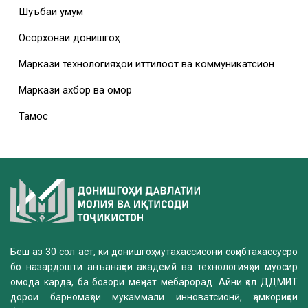
Шуъбаи умумӣ
Осорхонаи донишгоҳ
Маркази технологияҳои иттилоотӣ ва коммуникатсионӣ
Маркази ахбор ва омор
Тамос
Беш аз 30 сол аст, ки донишгоҳ мутахассисони соҳибтахассусро
бо назардошти анъанаҳои академӣ ва технологияҳои муосир
омода карда, ба бозори меҳнат мебарорад. Айни ҳол ДДМИТ
дорои барномаҳои мукаммали инноватсионӣ, ҳамкориҳои