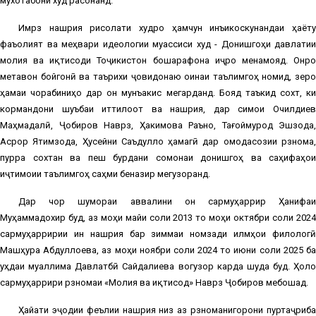
мухотабони худ расонанд.
Имрӯз нашрия рисолати худро ҳамчун инъикоскунандаи ҳаёту
фаъолият ва меҳвари идеологии муассиси худ - Донишгоҳи давлатии
молия ва иқтисоди Тоҷикистон бошарафона иҷро менамояд. Онро
метавон бойгонӣ ва таърихи ҷовидонаю оинаи таълимгоҳ номид, зеро
ҳамаи чорабиниҳо дар он мунъакис мегарданд. Бояд таъкид сохт, ки
кормандони шуъбаи иттилоот ва нашрия, дар симои Очилдиев
Маҳмадалӣ, Ҷобиров Наврӯз, Ҳакимова Раъно, Тағоймурод Эшзода,
Асрор Ятимзода, Ҳусейни Саъдулло ҳамагӣ дар омодасозии рӯзнома,
пурра сохтан ва пеш бурдани сомонаи донишгоҳ ва саҳифаҳои
иҷтимоии таълимгоҳ саҳми беназир мегузоранд.
Дар чор шумораи аввалини он сармуҳаррир Ҳанифаи
Муҳаммадохир буд, аз моҳи майи соли 2013 то моҳи октябри соли 2024
сармуҳарририи ин нашрия бар зиммаи номзади илмҳои филологӣ
Машҳура Абдуллоева, аз моҳи ноябри соли 2024 то июни соли 2025 ба
уҳдаи муаллима Давлатбӣ Сайдалиева вогузор карда шуда буд. Ҳоло
сармуҳаррири рӯзномаи «Молия ва иқтисод» Наврӯз Ҷобиров мебошад.
Ҳайати эҷодии феълии нашрия низ аз рӯзноманигорони пуртаҷриба