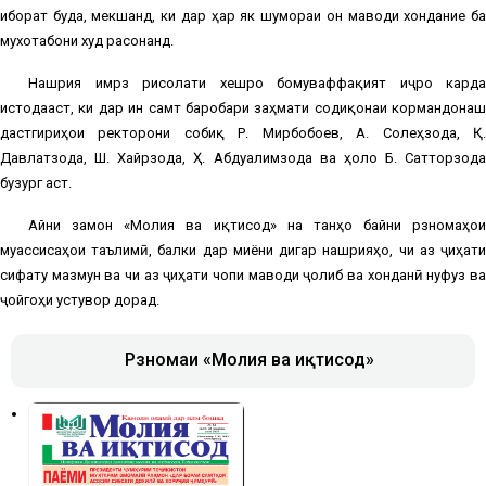
иборат буда, мекӯшанд, ки дар ҳар як шумораи он маводи хондание ба
мухотабони худ расонанд.
Нашрия имрӯз рисолати хешро бомуваффақият иҷро карда
истодааст, ки дар ин самт баробари заҳмати содиқонаи кормандонаш
дастгириҳои ректорони собиқ Р. Мирбобоев, А. Солеҳзода, Қ.
Давлатзода, Ш. Хайрзода, Ҳ. Абдуалимзода ва ҳоло Б. Сатторзода
бузург аст.
Айни замон «Молия ва иқтисод» на танҳо байни рӯзномаҳои
муассисаҳои таълимӣ, балки дар миёни дигар нашрияҳо, чи аз ҷиҳати
сифату мазмун ва чи аз ҷиҳати чопи маводи ҷолиб ва хонданӣ нуфуз ва
ҷойгоҳи устувор дорад.
Рӯзномаи «Молия ва иқтисод»