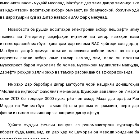
имконияти васеъ муҳайё месозад. Матбуот дар ҳама давру замонҳо яке
аз қадимтарин воситаҳои ахбори оммаест, ки бо муассирӣ, боэътимодӣ
ва дарозумрии худ аз дигар навъҳои ВАО фарқ мекунад.
Новобаста ба рушди воситаҳои электронии ахбор, пешрафти илму
техника ва Интернету саҳифаҳои иҷтимоӣ ва дигар навъҳои нави
иттилоърасонӣ матбуот ҳанӯз ҳам дар низоми ВАО ҷойгоҳи хос дорад.
Матбуоти даврӣ ҳамчун воситаи классикии ахбори омма, аз нигоҳи
сареияти пахши ахбор каме таъхир намояд ҳам, вале он воситаи
муассирест барои муколама бо ҷомеа, музокираи мушкилоти мавҷуда,
дарёфти роҳҳои ҳалли онҳо ва таъсир расонидан ба афкори хонанда.
Имрӯзҳо дар баробари дигар матбуоти ҷорӣ нашрияи донишгоҳии
“Молия ва иқтисод” фаъолият менамояд. Шумораи аввалини он 7 марти
соли 2013 бо теъдоди 3000 нусха рӯйи чоп омад. Маҳз дар арафаи Рӯзи
Модар ва Рӯзи матбуот таъсис ёфтани рӯзнома ин рамзист, зеро дар
фазои иттилоотии кишвар як нашрияи дигар афзуд.
Ҳайати эҷодии феълии нашрия аз рӯзноманигорони пуртаҷриба
иборат буда, мекӯшанд, ки дар ҳар як шумораи он маводи хондание ба