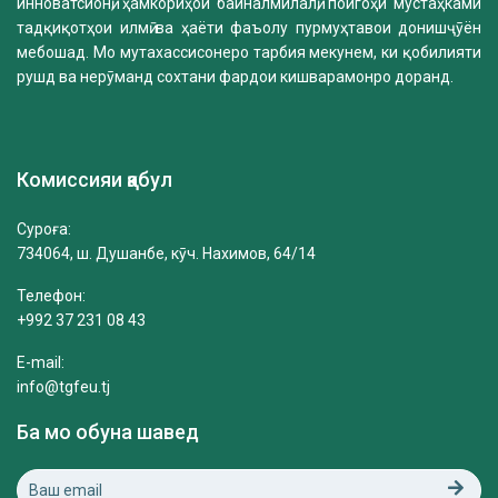
инноватсионӣ, ҳамкориҳои байналмилалӣ, пойгоҳи мустаҳками
тадқиқотҳои илмӣ ва ҳаёти фаъолу пурмуҳтавои донишҷӯён
мебошад. Мо мутахассисонеро тарбия мекунем, ки қобилияти
рушд ва нерӯманд сохтани фардои кишварамонро доранд.
Комиссияи қабул
Суроға:
734064, ш. Душанбе, кӯч. Нахимов, 64/14
Телефон:
+992 37 231 08 43
E-mail:
info@tgfeu.tj
Ба мо обуна шавед