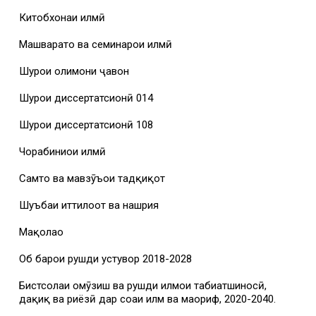
Китобхонаи илмӣ
Машваратҳо ва семинарҳои илмӣ
Шурои олимони ҷавон
Шурои диссертатсионӣ 014
Шурои диссертатсионӣ 108
Чорабиниҳои илмӣ
Самтҳо ва мавзӯъҳои тадқиқот
Шуъбаи иттилоот ва нашрия
Мақолаҳо
Об барои рушди устувор 2018-2028
Бистсолаи омӯзиш ва рушди илмҳои табиатшиносӣ,
дақиқ ва риёзӣ дар соҳаи илм ва маориф, 2020-2040.