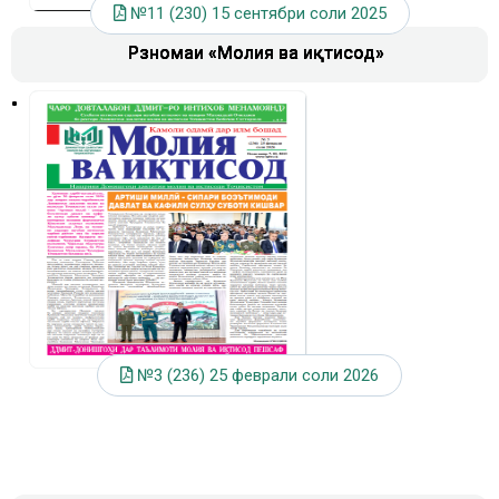
№11 (230) 15 сентябри соли 2025
Рӯзномаи «Молия ва иқтисод»
Рӯзномаи «Молия ва иқтисод»
Рӯзномаи «Молия ва иқтисод»
№3 (236) 25 феврали соли 2026
№1 (234) 12 Январи соли 2026
№2 (235) 28 Январи соли 2026