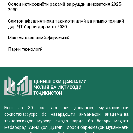
Солҳои иқтисодиёти рақамӣ ва рушди инноватсия 2025-
2030
Самтҳои афзалиятноки таҳқиқоти илмӣ ва илмию техникӣ
дар ҶТ барои дараи то 2030
Мавзҳои нави илмӣ-фармоишӣ
Парки технологӣ
Беш аз 30 сол аст, ки донишгоҳ мутахассисони
соҳибтахассусро бо назардошти анъанаҳои академӣ ва
технологияҳои муосир омода карда, ба бозори меҳнат
мебарорад. Айни ҳол ДДМИТ дорои барномаҳои мукаммали