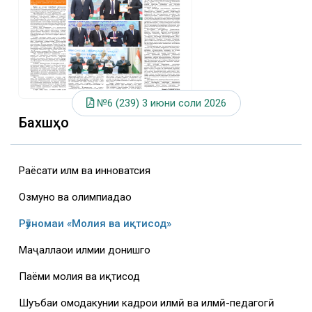
№6 (239) 3 июни соли 2026
Бахшҳо
Раёсати илм ва инноватсия
Озмунҳо ва олимпиадаҳо
Рӯзномаи «Молия ва иқтисод»
Маҷаллаҳои илмии донишгоҳ
Паёми молия ва иқтисод
Шуъбаи омодакунии кадрҳои илмӣ ва илмӣ-педагогӣ