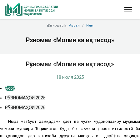
Ҷойгиршавӣ:
Аввал
Илм
Рӯзномаи «Молия ва иқтисод»
Рӯзномаи «Молия ва иқтисод»
18 июля 2025
Асосӣ
РӮЗНОМАҲОИ 2025
РӮЗНОМАҲОИ 2026
Имрӯз матбуот ҳамқадами ҳаёт ва ҷузъи ҷудонопазиру муҳимми
ҷомеаи муосири Тоҷикистон буда, бо таъмини фазои иттилоотӣ ба
шаҳрвандон дар интихоби дурусти мавқеъ ва дарёфти ҳақиқат