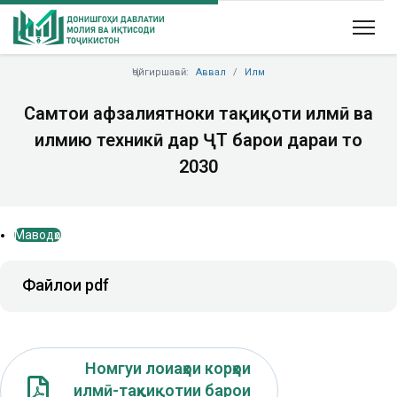
Ҷойгиршавӣ:
Аввал
Илм
Самтҳои афзалиятноки таҳқиқоти илмӣ ва
илмию техникӣ дар ҶТ барои дараи то
2030
Маводҳо
Файлҳои pdf
Номгуи лоиаҳои корҳои
илмӣ-таҳқиқотии барои