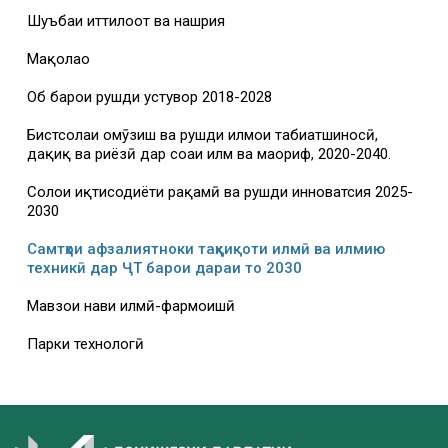
Шуъбаи иттилоот ва нашрия
Мақолаҳо
Об барои рушди устувор 2018-2028
Бистсолаи омӯзиш ва рушди илмҳои табиатшиносӣ,
дақиқ ва риёзӣ дар соҳаи илм ва маориф, 2020-2040.
Солҳои иқтисодиёти рақамӣ ва рушди инноватсия 2025-
2030
Самтҳои афзалиятноки таҳқиқоти илмӣ ва илмию
техникӣ дар ҶТ барои дараи то 2030
Мавзҳои нави илмӣ-фармоишӣ
Парки технологӣ