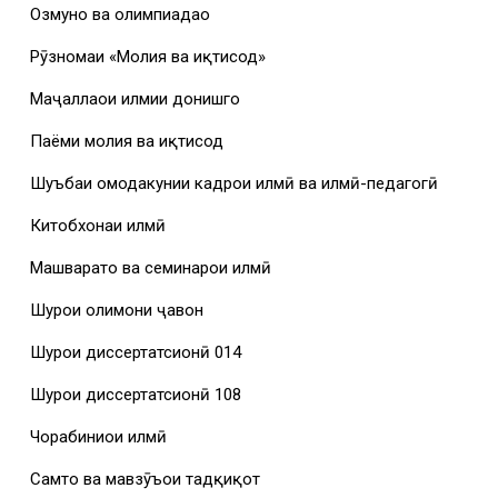
Озмунҳо ва олимпиадаҳо
Рӯзномаи «Молия ва иқтисод»
Маҷаллаҳои илмии донишгоҳ
Паёми молия ва иқтисод
Шуъбаи омодакунии кадрҳои илмӣ ва илмӣ-педагогӣ
Китобхонаи илмӣ
Машваратҳо ва семинарҳои илмӣ
Шурои олимони ҷавон
Шурои диссертатсионӣ 014
Шурои диссертатсионӣ 108
Чорабиниҳои илмӣ
Самтҳо ва мавзӯъҳои тадқиқот