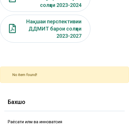
солҳои 2023-2024
Нақшаи перспективии
ДДМИТ барои солҳои
2023-2027
No item found!
Бахшҳо
Раёсати илм ва инноватсия