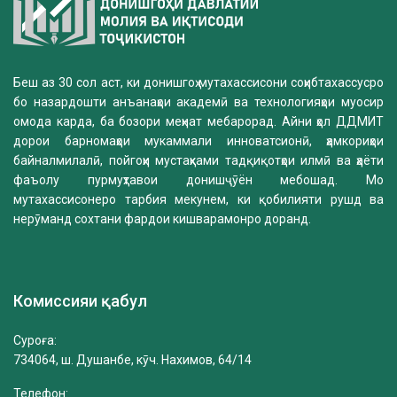
Беш аз 30 сол аст, ки донишгоҳ мутахассисони соҳибтахассусро
бо назардошти анъанаҳои академӣ ва технологияҳои муосир
омода карда, ба бозори меҳнат мебарорад. Айни ҳол ДДМИТ
дорои барномаҳои мукаммали инноватсионӣ, ҳамкориҳои
байналмилалӣ, пойгоҳи мустаҳками тадқиқотҳои илмӣ ва ҳаёти
фаъолу пурмуҳтавои донишҷӯён мебошад. Мо
мутахассисонеро тарбия мекунем, ки қобилияти рушд ва
нерӯманд сохтани фардои кишварамонро доранд.
Комиссияи қабул
Суроға:
734064, ш. Душанбе, кӯч. Нахимов, 64/14
Телефон: