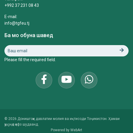
+992 37 231 08 43
E-mail:
info@tgfeu.tj
Ба мо обуна шавед
Please fill the required field.
© 2026 Донишгоҳи давлатии молия ва иқтисоди Тоҷикистон. Ҳамаи
ҳуқуқҳо ҳифз шудаанд.
Powered by
WebArt