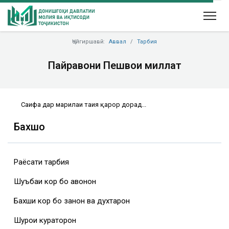
Ҷойгиршавӣ:
Аввал
Тарбия
Пайравони Пешвои миллат
Саҳифа дар марҳилаи таҳия қарор дорад...
Бахшҳо
Раёсати тарбия
Шуъбаи кор бо ҷавонон
Бахши кор бо занон ва духтарон
Шурои кураторон