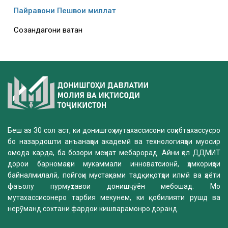
Пайравони Пешвои миллат
Созандагони ватан
Беш аз 30 сол аст, ки донишгоҳ мутахассисони соҳибтахассусро
бо назардошти анъанаҳои академӣ ва технологияҳои муосир
омода карда, ба бозори меҳнат мебарорад. Айни ҳол ДДМИТ
дорои барномаҳои мукаммали инноватсионӣ, ҳамкориҳои
байналмилалӣ, пойгоҳи мустаҳками тадқиқотҳои илмӣ ва ҳаёти
фаъолу пурмуҳтавои донишҷӯён мебошад. Мо
мутахассисонеро тарбия мекунем, ки қобилияти рушд ва
нерӯманд сохтани фардои кишварамонро доранд.