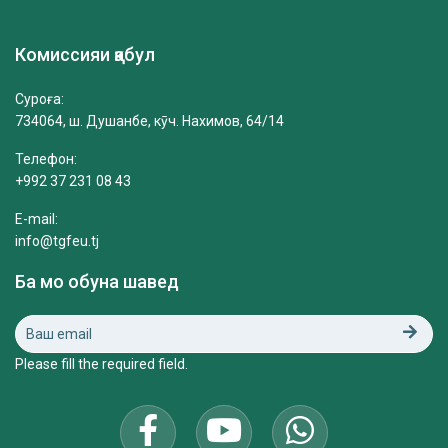
Комиссияи қабул
Суроға:
734064, ш. Душанбе, кӯч. Нахимов, 64/14
Телефон:
+992 37 231 08 43
E-mail:
info@tgfeu.tj
Ба мо обуна шавед
Please fill the required field.