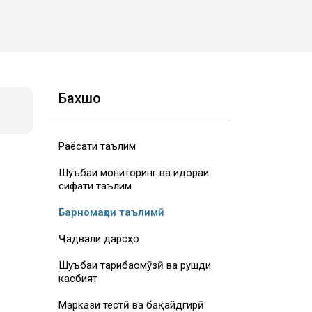
Бахшҳо
Раёсати таълим
Шуъбаи мониторинг ва идораи
сифати таълим
Барномаҳои таълимӣ
Ҷадвали дарсҳо
Шуъбаи таҷрибаомӯзӣ ва рушди
касбият
Маркази тестӣ ва бақайдгирӣ