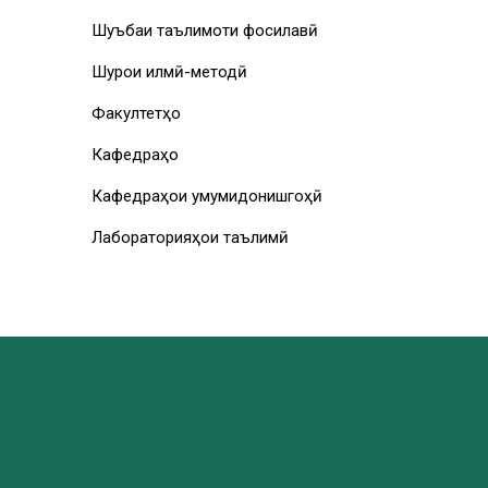
Шуъбаи таълимоти фосилавӣ
Шурои илмӣ-методӣ
Факултетҳо
Кафедраҳо
Кафедраҳои умумидонишгоҳӣ
Лабораторияҳои таълимӣ