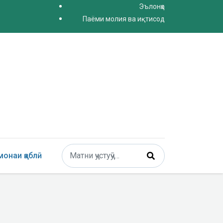
Эълонҳо
Паёми молия ва иқтисод
Поиск
онаи қаблӣ
Type 2 or more characters for results.