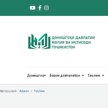
Донишгоҳ
Барои довталабон
Таълим
Ҷойгиршавӣ:
Аввал
Таълим