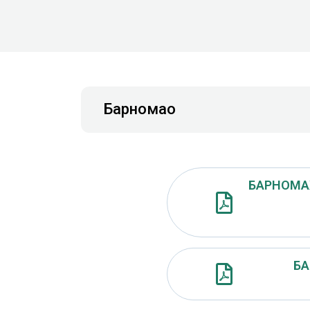
Барномаҳо
БАРНОМАҲ
БА