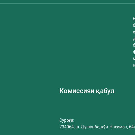
Б
б
Комиссияи қабул
Суроға:
734064, ш. Душанбе, кӯч. Нахимов, 64