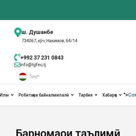
ш. Душанбе
734067, кӯч. Нахимов, 64/14
+992 37 231 0843
info@tgfeu.tj
Тоҷ
">
Сом
Илм
Робитаҳои байналмилалӣ
Тарбия
Хабарҳо
Барномаҳои таълимӣ