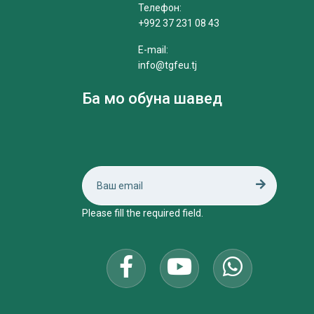
Телефон:
+992 37 231 08 43
E-mail:
info@tgfeu.tj
Ба мо обуна шавед
Please fill the required field.