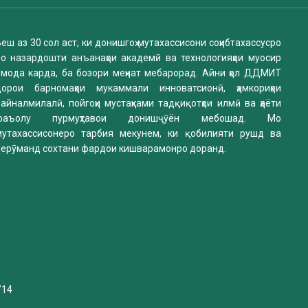
еш аз 30 сол аст, ки донишгоҳ мутахассисони соҳибтахассусро
бо назардошти анъанаҳои академӣ ва технологияҳои муосир
омода карда, ба бозори меҳнат мебарорад. Айни ҳол ДДМИТ
дорои барномаҳои мукаммали инноватсионӣ, ҳамкориҳои
айналмилалӣ, пойгоҳи мустаҳками тадқиқотҳои илмӣ ва ҳаёти
фаъолу пурмуҳтавои донишҷӯён мебошад. Мо
мутахассисонеро тарбия мекунем, ки қобилияти рушд ва
нерӯманд сохтани фардои кишварамонро доранд.
/14