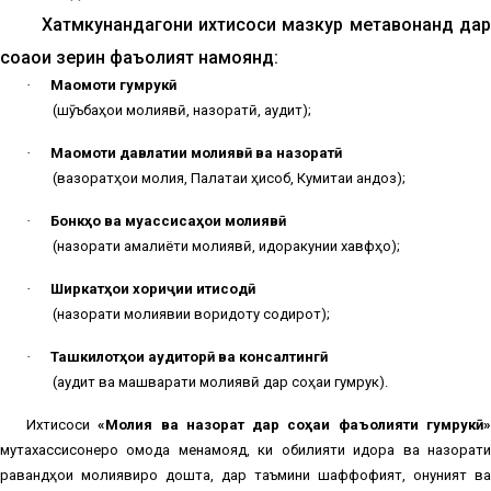
Хатмкунандагони ихтисоси мазкур метавонанд дар
соҳаҳои зерин фаъолият намоянд:
·
Мақомоти гумрукӣ
(шӯъбаҳои молиявӣ, назоратӣ, аудит);
·
Мақомоти давлатии молиявӣ ва назоратӣ
(вазоратҳои молия,
П
алатаи ҳисоб,
Кумита
и андоз);
·
Бонкҳо ва муассисаҳои молиявӣ
(назорати амалиёти молиявӣ, идоракунии хавфҳо);
·
Ширкатҳои хориҷии иқтисодӣ
(назорати молиявии воридоту содирот);
·
Ташкилотҳои аудиторӣ ва консалтингӣ
(аудит ва машварати молиявӣ дар соҳаи гумрук).
Ихтисоси
«Молия ва назорат дар соҳаи фаъолияти гумрукӣ
мутахассисонеро омода менамояд, ки қобилияти идора ва назорати
равандҳои молиявиро дошта, дар таъмини шаффофият, қонуният ва