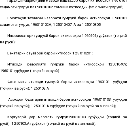
Гардиши ғайриқонунии маводи нашъадор барои ихтисосҳои 1 96 0101
хадамоти гумрук ва1 96010102 таъмини иҷтисодии фаъолияти гумрукӣ;
Воситаҳои техникии назорати гумрукӣ барои ихтисосҳои 1 960101
хадамоти гумрук, 196010102А, 1 25010407, А ва 1 25010305;
Инфрасохтори гумрукӣ барои ихтисосҳои 1 960101,гурӯҳҳои (тоҷикӣ
ва русӣ);
Бехатарии озуқаворӣ барои ихтисоси 1 25 010201;
Иқтисоди фаъолияти гумрукӣ барои ихтисосҳои 125010409;
1960101гурӯҳҳои (тоҷикӣ ва русӣ)
Фаъолияти иқтисоди гумрукӣ барои ихтисосҳои 1960101 гурӯҳҳои
(тоҷикӣ ва русӣ); 1 250103,А
Асосҳои
бехатарии иқтисодӣ барои ихтисосҳои
196010103 гурӯҳҳо
(тоҷикӣ ва русӣ); 1 250103,А гурӯҳҳои (тоҷикӣ ва русӣ ва англисӣ);
Коргузорӣ дар мақомоти гумрук196010103 гурӯҳҳои (тоҷикӣ ва
русӣ); 1 250103,А гурӯҳҳои (тоҷикӣ ва русӣ ва англисӣ);