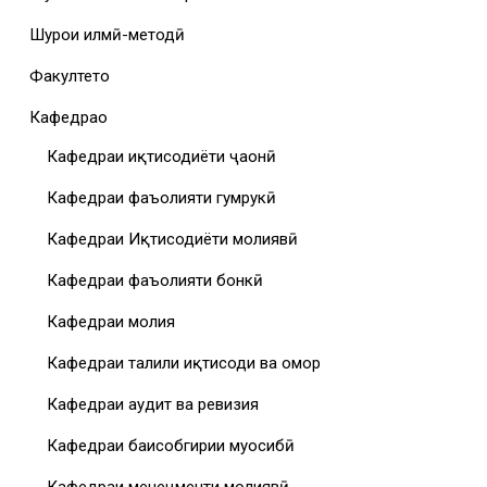
Шурои илмӣ-методӣ
Факултетҳо
Кафедраҳо
Кафедраи иқтисодиёти ҷаҳонӣ
Кафедраи фаъолияти гумрукӣ
Кафедраи Иқтисодиёти молиявӣ
Кафедраи фаъолияти бонкӣ
Кафедраи молия
Кафедраи таҳлили иқтисоди ва омор
Кафедраи аудит ва ревизия
Кафедраи баҳисобгирии муҳосибӣ
Кафедраи менеҷменти молиявӣ