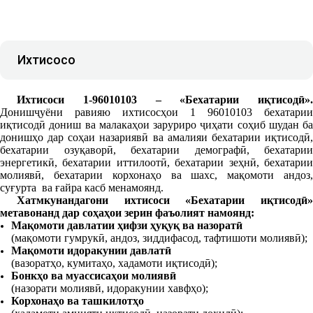
Ихтисосҳо
Ихтисоси 1-96010103 – «Бехатарии иқтисодӣ».
Донишҷуёни равияю ихтисосҳои 1 96010103 бехатарии
иқтисодӣ дониш ва малакаҳои заруриро ҷиҳати соҳиб шудан ба
донишҳо дар соҳаи назариявӣ ва амалияи бехатарии иқтисодӣ,
бехатарии озуқаворӣ, бехатарии демографӣ, бехатарии
энергетикӣ, бехатарии иттилоотӣ, бехатарии зеҳнӣ, бехатарии
молиявӣ, бехатарии корхонаҳо ва шахс, мақомоти андоз,
суғурта
ва ғайра касб менамоянд.
Хатмкунандагони ихтисоси «Бехатарии иқтисодӣ»
метавонанд дар соҳаҳои зерин фаъолият намоянд:
Мақомоти давлатии ҳифзи ҳуқуқ ва назоратӣ
(мақомоти гумрукӣ, андоз, зиддифасод, тафтишоти молиявӣ);
Мақомоти идоракунии давлатӣ
(вазоратҳо, кумитаҳо, хадамоти иқтисодӣ);
Бонкҳо ва муассисаҳои молиявӣ
(назорати молиявӣ, идоракунии хавфҳо);
Корхонаҳо ва ташкилотҳо