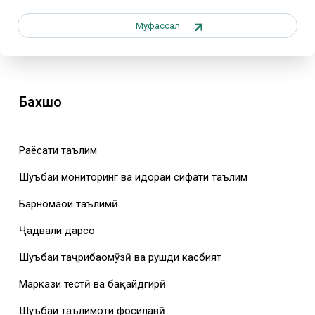
Муфассал
Бахшҳо
Раёсати таълим
Шуъбаи мониторинг ва идораи сифати таълим
Барномаҳои таълимӣ
Ҷадвали дарсҳо
Шуъбаи таҷрибаомӯзӣ ва рушди касбият
Маркази тестӣ ва бақайдгирӣ
Шуъбаи таълимоти фосилавӣ