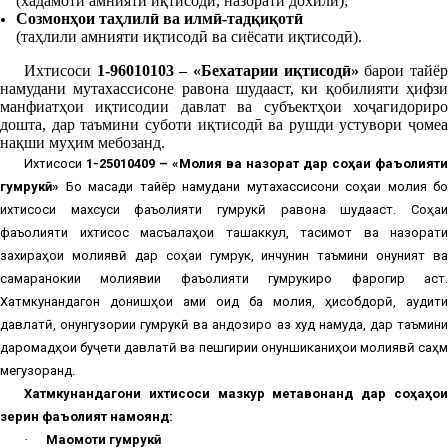
(хадамоти амнияти иқтисодӣ, назорати дохилӣ);
Созмонҳои таҳлилӣ ва илмӣ-тадқиқотӣ
(таҳлили амнияти иқтисодӣ ва сиёсати иқтисодӣ).
Ихтисоси
1-96010103 – «Бехатарии иқтисодӣ»
барои тайё
намудани мутахассисоне равона шудааст, ки қобилияти ҳифзи
манфиатҳои иқтисодии давлат ва субъектҳои хоҷагидориро
дошта, дар таъмини суботи иқтисодӣ ва рушди устувори ҷомеа
нақши муҳим мебозан
д.
Ихтисоси
1-25010409 – «Молия ва назорат дар соҳаи фаъолияти
гумрукӣ»
Бо мақсади тайёр намудани мутахассисони соҳаи молия бо
ихтисоси махсуси фаъолияти гумрукӣ равона шудааст. Соҳаи
фаъолияти ихтисос масъалаҳои ташаккул, тақсимот ва назорати
захираҳои молиявӣ дар соҳаи гумрук, инчунин таъмини қонуният ва
самаранокии молиявии фаъолияти гумрукиро фарогир аст.
Хатмкунандагон донишҳои амиқ оид ба молия, ҳисобдорӣ, аудити
давлатӣ, қонунгузории гумрукӣ ва андозиро аз худ намуда, дар таъмини
даромадҳои буҷети давлатӣ ва пешгирии қонуншиканиҳои молиявӣ саҳм
мегузоранд.
Хатмкунандагони ихтисоси мазкур метавонанд дар соҳаҳои
зерин фаъолият намоянд:
·
Мақомоти гумрукӣ