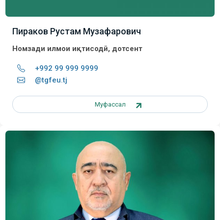
Пираков Рустам Музафарович
Номзади илмҳои иқтисодӣ, дотсент
+992 99 999 9999
@tgfeu.tj
Муфассал