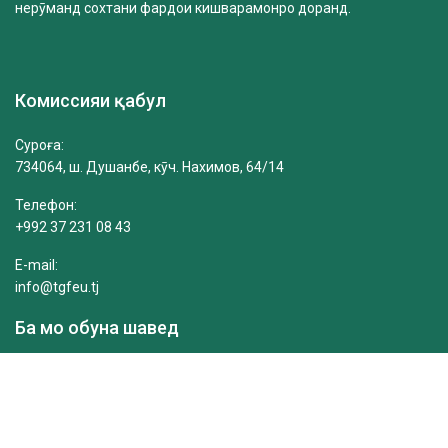
нерӯманд сохтани фардои кишварамонро доранд.
Комиссияи қабул
Суроға:
734064, ш. Душанбе, кӯч. Нахимов, 64/14
Телефон:
+992 37 231 08 43
E-mail:
info@tgfeu.tj
Ба мо обуна шавед
Please fill the required field.