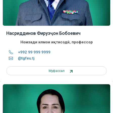
Насриддинов Фирузҷон Бобоевич
Номзади илмҳои иқтисодӣ, профессор
+992 99 999 9999
@tgfeu.tj
Муфассал