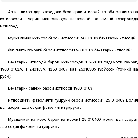
Аз ин лиҳоз дар кафедраи бехатарии иқтисодӣ аз рӯи равияҳо ва
ихтисосҳои
зерин машғулияҳои назариявӣ ва амалӣ гузаронид
мешавад:
Муккадимаи ихтисос барои ихтисоси1 96010103 бехатарии иқтисодӣ;
Фаълияти гумрукӣ барои ихтисоси1 96010103 бехатарии иқтисодӣ;
Бехатарии иқтисодӣ барои ихтисосҳои 1 960101 хадамоти гумрук,
196010102А, 1 240103А, 125010407 ва1 25010305 гурӯҳҳои (тоҷикӣ ва
русӣ);
Бехатарии сайёҳи барои ихтисоси 196010103
Иқтисодиёти фаъолияти гумрукӣ барои ихтисоси1 25 010409 молия
ва назорат дар соҳаи фаъолияти гумрукӣ ;
Муқаддимаи ихтисос барои ихтисоси1 25 010409 молия ва назорат
дар соҳаи фаъолияти гумрукӣ ;