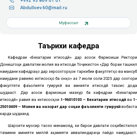
+992 93 869 01 01
Abdulloev.60@mail.ru
Муфассал
Таърихи кафедра
Кафедраи «Бехатарии иқтисодӣ» дар асоси Фармоиши Ректори
Донишгоҳи давлатии молия ва иқтисоди Тоҷикистон «Дар бораи ташкил
намудани кафедраҳо дар зерсохторҳои таркибии факултетҳо ва мансуб
намудани равияю ихтисосҳо ба онҳо» аз 7 июли соли 2025 дар сохтори
факултети фаъолияти гумрукӣ ва амнияти иқтисодӣ таъсис дода
шудааст. Дар асоси фармоиши мазкур ба кафедраи «Бехатарии
иқтисодӣ» равия ва ихтисосҳои
1-96010103 – Бехатарии иқтисодӣ
ва
1
25010409 – Молия ва назорат дар соҳаи фаъолияти гумрукӣ
вобаст
карда шудаанд.
Шароити муосир тақозо менамояд, ки барои давлати соҳибистиқлол
таъмини амнияти миллӣ аҳамияти аввалиндараҷа пайдо намудааст.