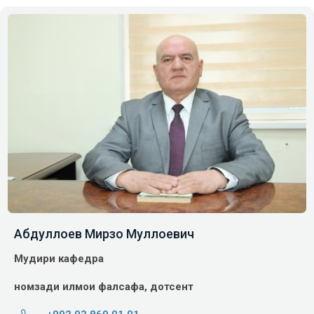
Абдуллоев Мирзо Муллоевич
Мудири кафедра
номзади илмҳои фалсафа, дотсент