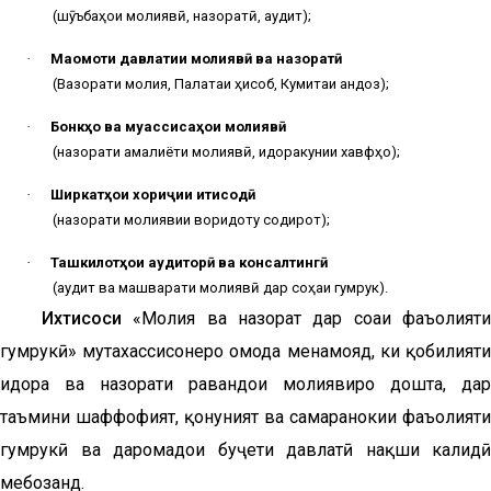
(шӯъбаҳои молиявӣ, назоратӣ, аудит);
·
Мақомоти давлатии молиявӣ ва назоратӣ
(
В
азорати молия,
П
алатаи ҳисоб,
Кумитаи
андоз);
·
Бонкҳо ва муассисаҳои молиявӣ
(назорати амалиёти молиявӣ, идоракунии хавфҳо);
·
Ширкатҳои хориҷии иқтисодӣ
(назорати молиявии воридоту содирот);
·
Ташкилотҳои аудиторӣ ва консалтингӣ
(аудит ва машварати молиявӣ дар соҳаи гумрук).
Ихтисоси
«Молия ва назорат дар соҳаи фаъолият
гумрукӣ»
мутахассисонеро омода менамояд, ки қобилият
идора ва назорати равандҳои молиявиро дошта, дар
таъмини шаффофият, қонуният ва самаранокии фаъолияти
гумрукӣ ва даромадҳои буҷети давлатӣ нақши калидӣ
мебозанд.