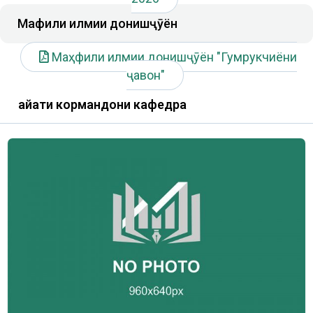
Маҳфили илмии донишҷӯён
Маҳфили илмии донишҷӯён "Гумрукчиёни
ҷавон"
Ҳайати кормандони кафедра