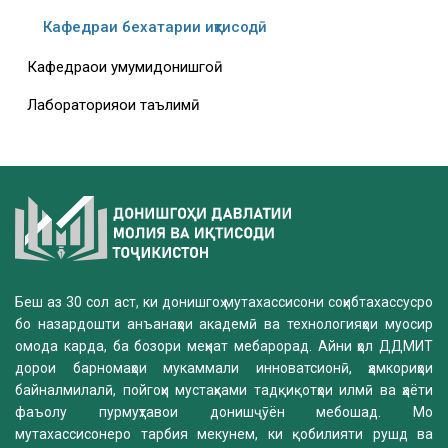
Кафедраи бехатарии иқтисодӣ
Кафедраҳои умумидонишгоҳӣ
Лабораторияҳои таълимӣ
Беш аз 30 сол аст, ки донишгоҳ мутахассисони соҳибтахассусро
бо назардошти анъанаҳои академӣ ва технологияҳои муосир
омода карда, ба бозори меҳнат мебарорад. Айни ҳол ДДМИТ
дорои барномаҳои мукаммали инноватсионӣ, ҳамкориҳои
байналмилалӣ, пойгоҳи мустаҳками тадқиқотҳои илмӣ ва ҳаёти
фаъолу пурмуҳтавои донишҷӯён мебошад. Мо
мутахассисонеро тарбия мекунем, ки қобилияти рушд ва