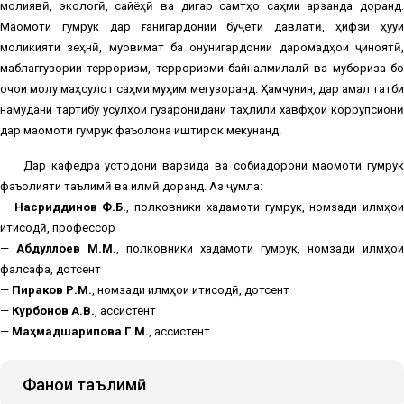
молиявӣ, экологӣ, сайёҳӣ ва дигар самтҳо саҳми арзанда доранд.
Мақомоти гумрук дар ғанигардонии буҷети давлатӣ, ҳифзи ҳуқуқи
моликияти зеҳнӣ, муқовимат ба қонунигардонии даромадҳои ҷиноятӣ,
маблағгузории терроризм, терроризми байналмилалӣ ва мубориза бо
қочоқи молу маҳсулот саҳми муҳим мегузоранд. Ҳамчунин, дар амал татбиқ
намудани тартибу усулҳои гузаронидани таҳлили хавфҳои коррупсионӣ
дар мақомоти гумрук фаъолона иштирок мекунанд.
Дар кафедра устодони варзида ва собиқадорони мақомоти гумрук
фаъолияти таълимӣ ва илмӣ доранд. Аз ҷумла:
—
Насриддинов Ф.Б.
, полковники хадамоти гумрук, номзади илмҳо
иқтисодӣ, профессор
—
Абдуллоев М.М.
, полковники хадамоти гумрук, номзади илмҳои
фалсафа, дотсент
—
Пираков Р.М.
, номзади илмҳои иқтисодӣ, дотсент
—
Курбонов А.В.
, ассистент
—
Маҳмадшарипова Г.М.
, ассистент
Фанҳои таълимӣ