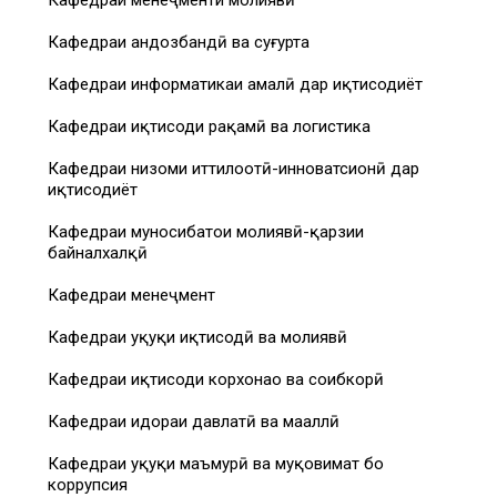
Кафедраи андозбандӣ ва суғурта
Кафедраи информатикаи амалӣ дар иқтисодиёт
Кафедраи иқтисоди рақамӣ ва логистика
Кафедраи низоми иттилоотӣ-инноватсионӣ дар
иқтисодиёт
Кафедраи муносибатҳои молиявӣ-қарзии
байналхалқӣ
Кафедраи менеҷмент
Кафедраи ҳуқуқи иқтисодӣ ва молиявӣ
Кафедраи иқтисоди корхонаҳо ва соҳибкорӣ
Кафедраи идораи давлатӣ ва маҳаллӣ
Кафедраи ҳуқуқи маъмурӣ ва муқовимат бо
коррупсия