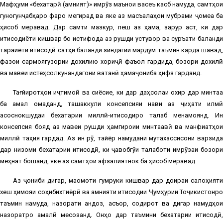
Мафҳуми «бехатарӣ (амният)» имрӯз маънои васеъ касб намуда, самтҳои
гуногунҷабҳаро фаро мегирад ва яке аз масъалаҳои мубрами ҷомеа ба
ҳисоб меравад. Дар самти мазкур, пеш аз ҳама, зарур аст, ки дар
иқтисодиёти кишвар бо истифода аз рушди устувор ва суръати баланди
тараққиёти иқтисодӣ сатҳи баланди зиндагии мардум таъмин карда шавад,
фазои сармоягузории дохилию хориҷӣ фаъол гардида, бозори дохилӣ
ва мавқеи истеҳсолкунандагони ватанӣ ҳамаҷониба ҳифз гарданд.
Тағйиротҳои иҷтимоӣ ва сиёсие, ки дар даҳсолаи охир дар минтақа
ба амал омаданд, ташаккули консепсияи нави аз ҷиҳати илмӣ
асоснокшудаи бехатарии миллӣ-иқтисодиро талаб менамоянд. Ин
консепсия бояд аз мавқеи рушди ҳамгироии минтақавӣ ва манфиатҳои
миллӣ таҳия гардад. Аз ин рӯ, тайёр намудани мутахассисони варзида
дар низоми бехатарии иқтисодӣ, ки ҷавобгӯи талаботи имрӯзаи бозори
меҳнат бошанд, яке аз самтҳои афзалиятнок ба ҳисоб меравад.
Аз ҷониби дигар, мақомоти гумруки кишвар дар доираи салоҳияти
хеш ҳимояи соҳибихтиёрӣ ва амнияти иқтисодии Ҷумҳурии Тоҷикистонро
таъмин намуда, назорати андоз, асъор, содирот ва дигар намудҳои
назоратро амалӣ месозанд. Онҳо дар таъмини бехатарии иқтисодӣ,