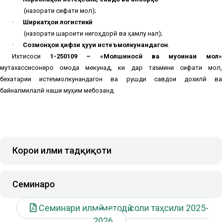
(назорати сифати мол);
·
Ширкатҳои логистикӣ
(назорати шароити нигоҳдорӣ ва ҳамлу нақл);
·
Созмонҳои ҳифзи ҳуқуқи истеъмолкунандагон
.
Ихтисоси
1-250109 – «Молшиносӣ ва муоинаи мол
мутахассисонеро омода мекунад, ки дар таъмини сифати мол,
бехатарии истеъмолкунандагон ва рушди савдои дохилӣ ва
байналмилалӣ нақши муҳим мебозанд.
Корҳои илми тадқиқоти
Семинарҳо
Семинари илмӣ-методӣ соли таҳсили 2025-
2026