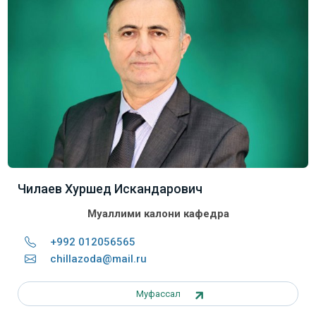
Чилаев Хуршед Искандарович
Муаллими калони кафедра
+992 012056565
chillazoda@mail.ru
Муфассал