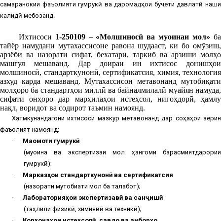
самаранокии фаъолияти гумрукӣ ва даромадҳои буҷети давлатӣ нақши
калидӣ мебозанд.
Ихтисоси
1-250109 – «Молшиносӣ ва муоинаи мол»
б
тайёр намудани мутахассисоне равона шудааст, ки бо омӯзиш,
арзёбӣ ва назорати сифат, бехатарӣ, таркиб ва арзиши молҳо
машғул мешаванд. Дар доираи ин ихтисос донишҳои
молшиносӣ, стандарткунонӣ, сертификатсия, химия, технология
азхуд карда мешаванд.
Мутахассисон метавонанд мутобиқат
молҳоро ба стандартҳои миллӣ ва байналмилалӣ муайян намуда,
сифати онҳоро дар марҳилаҳои истеҳсол, нигоҳдорӣ, ҳамлу
нақл, воридот ва содирот таъмин намоянд.
Хатмкунандагони ихтисоси мазкур метавонанд дар соҳаҳои зерин
фаъолият намоянд:
·
Мақомоти гумрукӣ
(муоина ва экспертизаи мол ҳангоми барасмиятдарории
гумрукӣ);
·
Марказҳои стандарткунонӣ ва сертификатсия
(назорати мутобиқати мол ба талабот);
·
Лабораторияҳои экспертизавӣ ва санҷишӣ
(таҳлили физикӣ, химиявӣ ва техникӣ);
·
Корхонаҳои истеҳсолӣ, савдо ва анборҳо