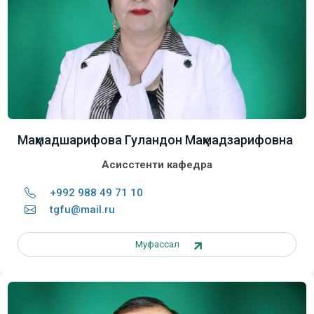
Маҳмадшарифова Гуландон Маҳмадзарифовна
Асисстенти кафедра
+992 988 49 71 10
tgfu@mail.ru
Муфассал