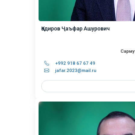
Қодиров Ҷаъфар Ашурович
Сарму
+992 918 67 67 49
jafar.2023@mail.ru