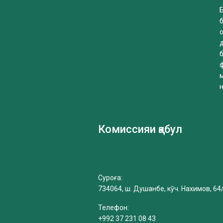
Б
б
Комиссияи қабул
Суроға:
734064, ш. Душанбе, кӯч. Нахимов, 64
Телефон:
+992 37 231 08 43