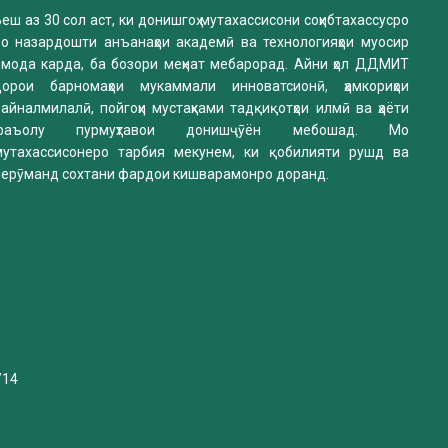
еш аз 30 сол аст, ки донишгоҳ мутахассисони соҳибтахассусро
бо назардошти анъанаҳои академӣ ва технологияҳои муосир
омода карда, ба бозори меҳнат мебарорад. Айни ҳол ДДМИТ
дорои барномаҳои мукаммали инноватсионӣ, ҳамкориҳои
айналмилалӣ, пойгоҳи мустаҳками тадқиқотҳои илмӣ ва ҳаёти
фаъолу пурмуҳтавои донишҷӯён мебошад. Мо
мутахассисонеро тарбия мекунем, ки қобилияти рушд ва
нерӯманд сохтани фардои кишварамонро доранд.
/14