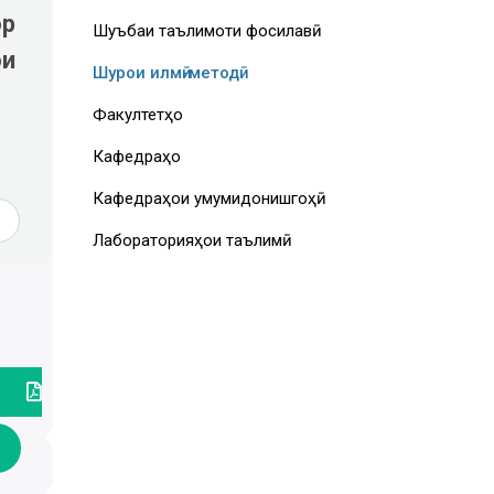
ор
Шуъбаи таълимоти фосилавӣ
ои
Шурои илмӣ-методӣ
Факултетҳо
Кафедраҳо
Кафедраҳои умумидонишгоҳӣ
Лабораторияҳои таълимӣ