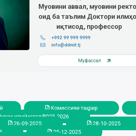
Муовини аввал, муовини рект
оид ба таълим
Доктори илмҳ
иқтисодӣ, профессор
+992 99 999 9999
info@ddmit.tj
Муфассал
Комиссияи таҳрир
рои илмӣ-методӣ 2025-2026
26-09-2025
28-10-2025
5
25-12-2025