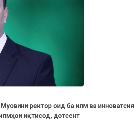
ӣ
Муовини ректор оид ба илм ва инноватси
илмҳои иқтисод, дотсент