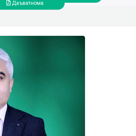
Даъватнома