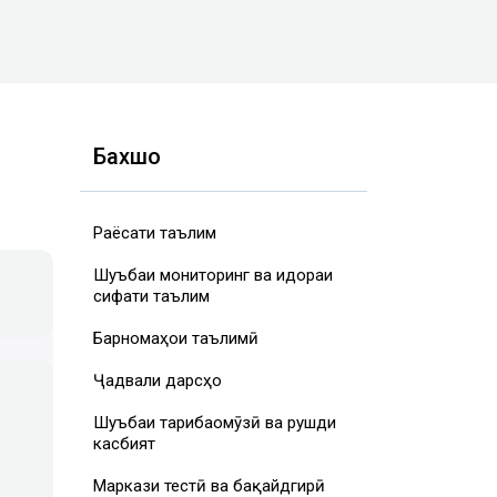
Бахшҳо
Раёсати таълим
Шуъбаи мониторинг ва идораи
сифати таълим
Барномаҳои таълимӣ
Ҷадвали дарсҳо
Шуъбаи таҷрибаомӯзӣ ва рушди
касбият
Маркази тестӣ ва бақайдгирӣ