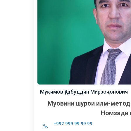
Муқимов Қудбуддин Мирзоҷонович
Муовини шурои илмӣ-метод
Номзади 
+992 999 99 99 99