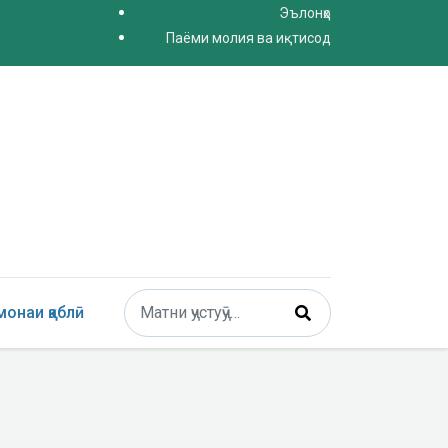
Эълонҳо
Паёми молия ва иқтисод
Поиск
онаи қаблӣ
Type 2 or more characters for results.