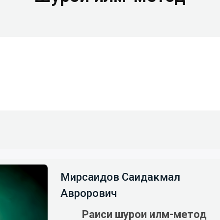
Мирсаидов Саидакмал
Аврорович
Раиси шурои илмӣ-методӣ