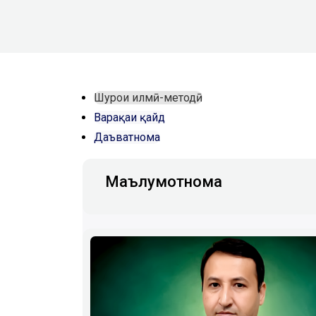
Шурои илмӣ-методӣ
Варақаи қайд
Даъватнома
Маълумотнома