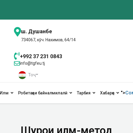
ш. Душанбе
734067, кӯч. Нахимов, 64/14
+992 37 231 0843
info@tgfeu.tj
Тоҷ
">
Сом
Илм
Робитаҳои байналмилалӣ
Тарбия
Хабарҳо
Шурои илмӣ-методӣ