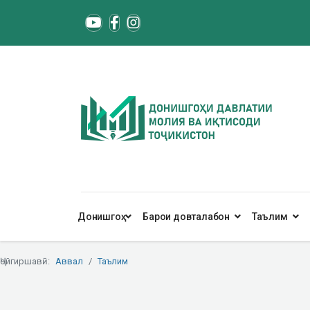
Донишгоҳ
Барои довталабон
Таълим
Ҷойгиршавӣ:
Аввал
Таълим