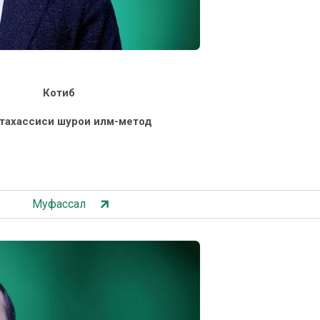
Котиб
тахассиси шурои илмӣ-методӣ
Муфассал