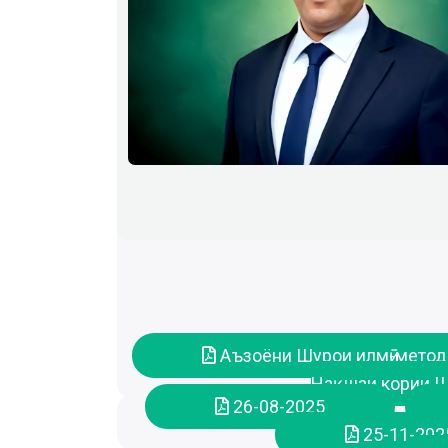
Аъзоёни Шурои илмӣ-методӣ
Нақшаи кории Шу
26-08-2025
25-11-202