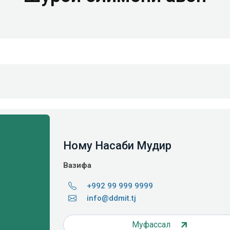
Ному Насаби Мудир
Вазифа
+992 99 999 9999
info@ddmit.tj
Муфассал