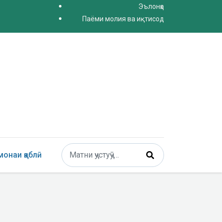
Эълонҳо
Паёми молия ва иқтисод
Поиск
онаи қаблӣ
Type 2 or more characters for results.