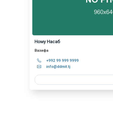
Ному Насаб
Вазифа
+992 99 999 9999
info@ddmit.tj