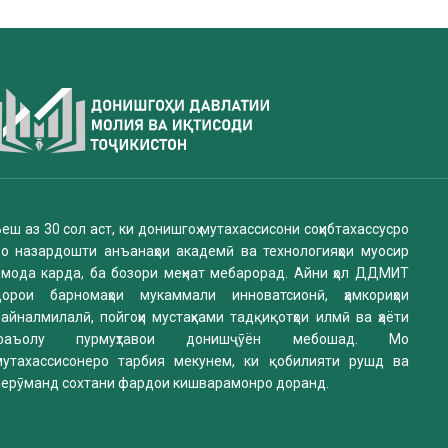
еш аз 30 сол аст, ки донишгоҳ мутахассисони соҳибтахассусро
бо назардошти анъанаҳои академӣ ва технологияҳои муосир
омода карда, ба бозори меҳнат мебарорад. Айни ҳол ДДМИТ
дорои барномаҳои мукаммали инноватсионӣ, ҳамкориҳои
айналмилалӣ, пойгоҳи мустаҳками тадқиқотҳои илмӣ ва ҳаёти
фаъолу пурмуҳтавои донишҷӯён мебошад. Мо
мутахассисонеро тарбия мекунем, ки қобилияти рушд ва
нерӯманд сохтани фардои кишварамонро доранд.