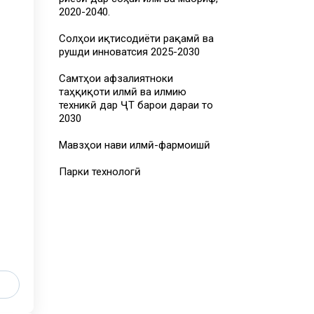
2020-2040.
Солҳои иқтисодиёти рақамӣ ва
рушди инноватсия 2025-2030
Самтҳои афзалиятноки
таҳқиқоти илмӣ ва илмию
техникӣ дар ҶТ барои дараи то
2030
Мавзҳои нави илмӣ-фармоишӣ
Парки технологӣ