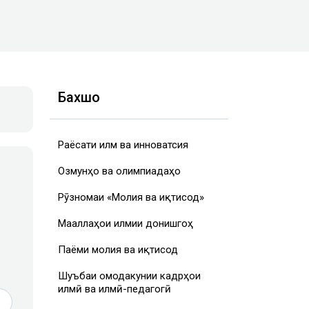
Бахшҳо
Раёсати илм ва инноватсия
Озмунҳо ва олимпиадаҳо
Рӯзномаи «Молия ва иқтисод»
Маҷаллаҳои илмии донишгоҳ
Паёми молия ва иқтисод
Шуъбаи омодакунии кадрҳои
илмӣ ва илмӣ-педагогӣ