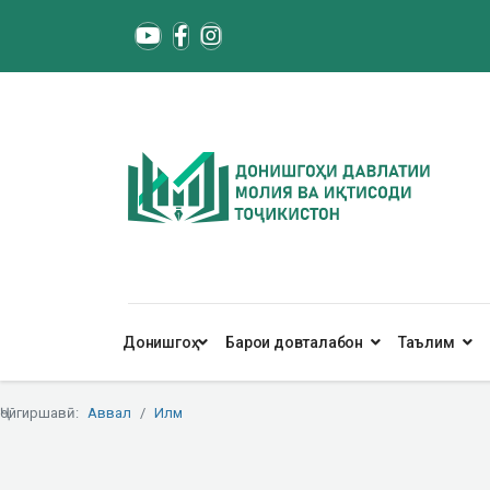
Донишгоҳ
Барои довталабон
Таълим
Ҷойгиршавӣ:
Аввал
Илм