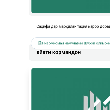
Саҳифа дар марҳилаи таҳия қарор дорад
Низомномаи намунавии Шурои олимони ҷ
Ҳайати кормандон