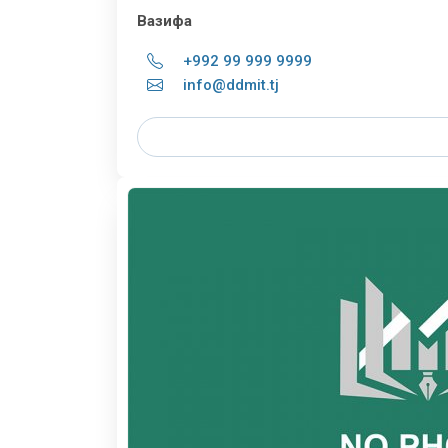
Вазифа
+992 99 999 9999
info@ddmit.tj