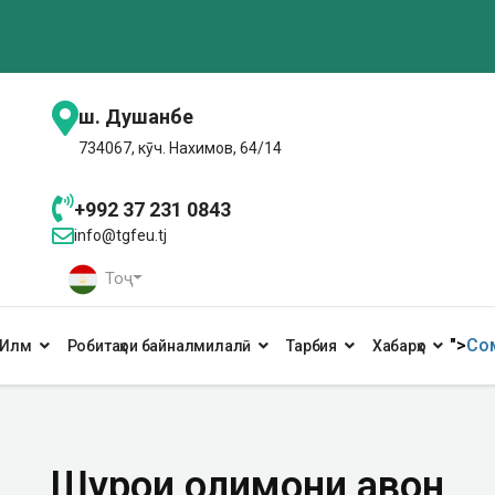
ш. Душанбе
734067, кӯч. Нахимов, 64/14
+992 37 231 0843
info@tgfeu.tj
Тоҷ
">
Сом
Илм
Робитаҳои байналмилалӣ
Тарбия
Хабарҳо
Шурои олимони ҷавон