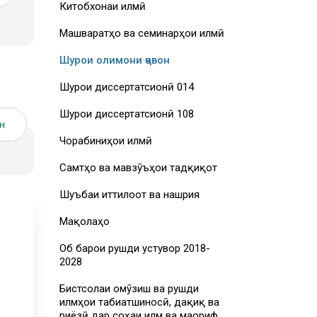
Китобхонаи илмӣ
Машваратҳо ва семинарҳои илмӣ
Шурои олимони ҷавон
Шурои диссертатсионӣ 014
Шурои диссертатсионӣ 108
н
Чорабиниҳои илмӣ
Самтҳо ва мавзӯъҳои тадқиқот
Шуъбаи иттилоот ва нашрия
Мақолаҳо
Об барои рушди устувор 2018-
2028
Бистсолаи омӯзиш ва рушди
илмҳои табиатшиносӣ, дақиқ ва
риёзӣ дар соҳаи илм ва маориф,