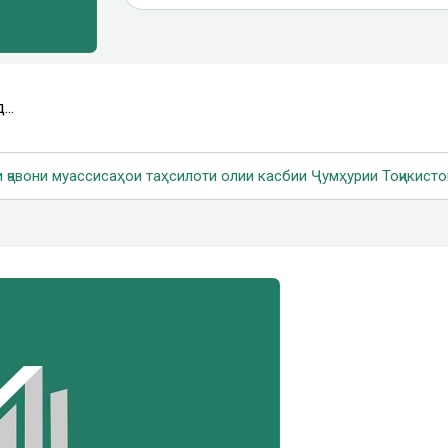
...
авони муассисаҳои таҳсилоти олии касбии Ҷумҳурии Тоҷикисто