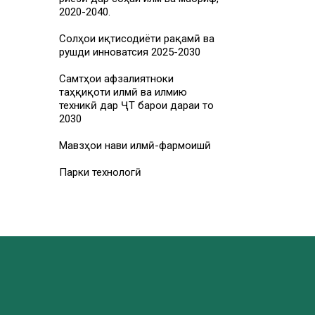
2020-2040.
Солҳои иқтисодиёти рақамӣ ва
рушди инноватсия 2025-2030
Самтҳои афзалиятноки
таҳқиқоти илмӣ ва илмию
техникӣ дар ҶТ барои дараи то
2030
Мавзҳои нави илмӣ-фармоишӣ
Парки технологӣ