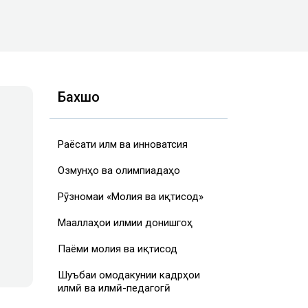
Бахшҳо
Раёсати илм ва инноватсия
Озмунҳо ва олимпиадаҳо
Рӯзномаи «Молия ва иқтисод»
Маҷаллаҳои илмии донишгоҳ
Паёми молия ва иқтисод
Шуъбаи омодакунии кадрҳои
илмӣ ва илмӣ-педагогӣ