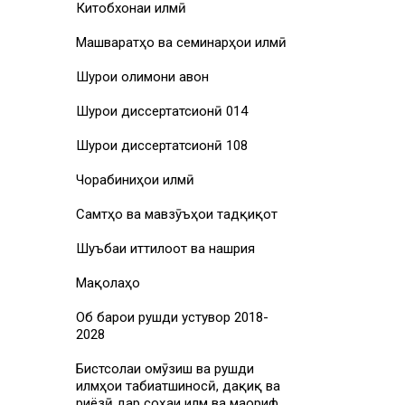
Китобхонаи илмӣ
Машваратҳо ва семинарҳои илмӣ
Шурои олимони ҷавон
Шурои диссертатсионӣ 014
Шурои диссертатсионӣ 108
Чорабиниҳои илмӣ
Самтҳо ва мавзӯъҳои тадқиқот
Шуъбаи иттилоот ва нашрия
Мақолаҳо
Об барои рушди устувор 2018-
2028
Бистсолаи омӯзиш ва рушди
илмҳои табиатшиносӣ, дақиқ ва
риёзӣ дар соҳаи илм ва маориф,