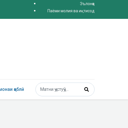
Эълонҳо
Паёми молия ва иқтисод
Поиск
онаи қаблӣ
Type 2 or more characters for results.