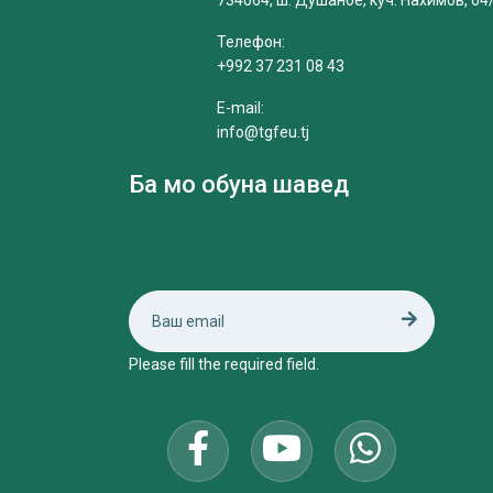
734064, ш. Душанбе, кӯч. Нахимов, 64
Телефон:
+992 37 231 08 43
E-mail:
info@tgfeu.tj
Ба мо обуна шавед
Please fill the required field.