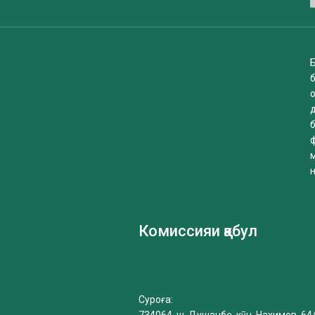
Б
б
Комиссияи қабул
Суроға: