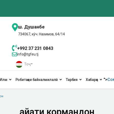
ш. Душанбе
734067, кӯч. Нахимов, 64/14
+992 37 231 0843
info@tgfeu.tj
Тоҷ
">
Сом
Илм
Робитаҳои байналмилалӣ
Тарбия
Хабарҳо
он
Ҳайати кормандон