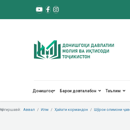
Донишгоҳ
Барои довталабон
Таълим
Ҷойгиршавӣ:
Аввал
Илм
Ҳайати кормандон
Шӯрои олимони ҷав