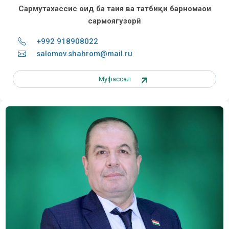
Сармутахассис оид ба таҳия ва татбиқи барномаҳои
сармоягузорӣ
+992 918908022
salomov.shahrom@mail.ru
Муфассал