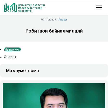
Ҷойгиршавӣ:
Аввал
Робитаҳои байналмилалӣ
Маълумот
Эълонҳо
Маълумотнома