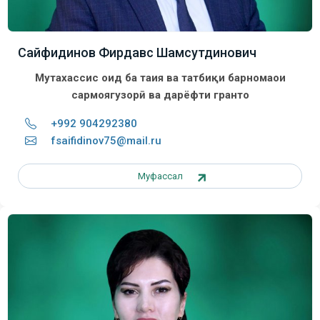
Сайфидинов Фирдавс Шамсутдинович
Мутахассис оид ба таҳия ва татбиқи барномаҳои
сармоягузорӣ ва дарёфти грантҳо
+992 904292380
fsaifidinov75@mail.ru
Муфассал