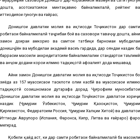
- муаррифии сазовори Донишгоҳ дар чорабиниҳои мазмун ва сатҳи гуногун
дошта, асотсиатсияҳои минтақавию байналмилалӣ, рейтинг ва
иттиҳодияҳои гуногун ва ғайраҳо;
Донишгоҳи давлатии молия ва иқтисоди Тоҷикистон дар самти
робитаҳои байналмилалӣ таҷрибаи бой ва сазовори таваҷҷуҳ дошта, айни
замон доираи ҳамкориҳо ва самтҳои татбиқи барномаи мубодилаи
донишҷӯён ва мубодилаи академӣ васеъ гардида, дар ояндаи наздик ба
баррасии масоили аккредитатсияи байналмилалии стандартҳои таълимӣ
ва анҷом додани корҳои илмию тадқиқотӣ афзалият дода мешавад.
Айни замон Донишгоҳи давлатии молия ва иқтисоди Тоҷикистон бо
зиёда аз 157 муассисаҳои таҳсилоти олии касбӣ ва муассисаҳои илмию
тадқиқотӣ созишномаҳои дутарафа дорад. Ҷуғрофияи муносибатҳои
Донишгоҳи давлатии молия ва иқтисоди Тоҷӣкистон давлатҳои хориҷи
наздик (Ҷумҳурии Ӯзбекистон, Ҷумҳурии Қазоқистон, Ҷумҳурии
Қирғизистон, Федератсияи Россия, Ҷумҳурии Халқии Хитой) ва давлатҳои
Иттиҳоди Аврупоро (Испания, Фаронса, Кипр, Литва ва ғайраро) фаро
мегирад.
Қобили қайд аст, ки дар самти робитаҳои байналмилалӣ ба масоили