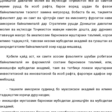
Донишгоҳи давлатии молия ва иқтисоди Тоҷикистон яке аз самтҳои
муҳими рушд ба ҳисоб рафта, барои ворид шудан ба фазои
байналмилалии таҳсилот замина мегузорад. Вобаста ба ин, тақвияти
фаъолият дар ин самт ва ҷӯстуҷӯи самт ва имконияту фурсатҳои нави
ҳамкориҳои байналмилалӣ дар Стратегияи рушди Донишгоҳи давлатии
молия ва иқтисоди Тоҷикистон мавқеи намоён дошта, дар дурнамо
таваҷҷуҳи махсус ба амалисозии барномаҳои муштараки таълимӣ, корҳои
илмию тадқиқотӣ, тавсеаи низоми мубодилаи академӣ ва гузаштан аз
аккредитатсияи байналмилалӣ зоҳир карда мешавад.
Қобили қайд аст, ки самти асосии фаъолияти шуъбаи робитаҳои
байналмилалӣ ин фаромиллӣ сохтани барномаҳои таълимӣ, илм,
инкишофи мубодилаи академӣ, таҳия ва татбиқи лоиҳаҳои муштараки
инвеститсионӣ ва инноватсионӣ ба ҳисоб рафта, фарогири ҳадафҳои зер
мебошад:
- ташкили ҳамкориҳои судманд бо муассисаҳои академӣ ва илмию
тадқиқотии хориҷи дуру наздик;
- инкишофи мунтазами барномаи мубодилаи донишҷӯён ва мубодилаи
академӣ;