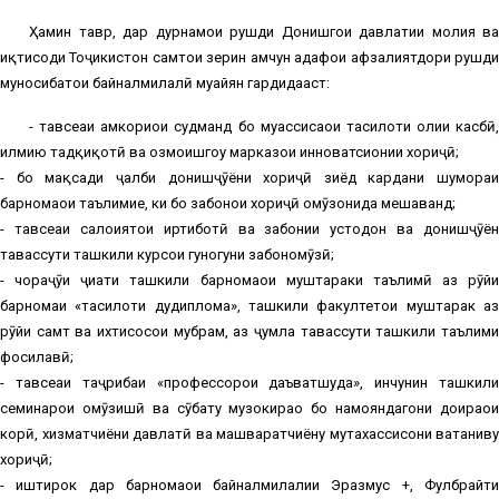
Ҳамин тавр, дар дурнамои рушди Донишгоҳи давлатии молия ва
иқтисоди Тоҷикистон самтҳои зерин ҳамчун ҳадафҳои афзалиятдори рушди
муносибатҳои байналмилалӣ муайян гардидааст:
- тавсеаи ҳамкориҳои судманд бо муассисаҳои таҳсилоти олии касбӣ,
илмию тадқиқотӣ ва озмоишгоҳу марказҳои инноватсионии хориҷӣ;
- бо мақсади ҷалби донишҷӯёни хориҷӣ зиёд кардани шумораи
барномаҳои таълимие, ки бо забонҳои хориҷӣ омӯзонида мешаванд;
- тавсеаи салоҳиятҳои иртиботӣ ва забонии устодон ва донишҷӯён
тавассути ташкили курсҳои гуногуни забономӯзӣ;
- чораҷӯи ҷиҳати ташкили барномаҳои муштараки таълимӣ аз рӯйи
барномаи «таҳсилоти дудиплома», ташкили факултетҳои муштарак аз
рӯйи самт ва ихтисосҳои мубрам, аз ҷумла тавассути ташкили таълими
фосилавӣ;
- тавсеаи таҷрибаи «профессорҳои даъватшуда», инчунин ташкили
семинарҳои омӯзишӣ ва сӯҳбату музокираҳо бо намояндагони доираҳои
корӣ, хизматчиёни давлатӣ ва машваратчиёну мутахассисони ватаниву
хориҷӣ;
- иштирок дар барномаҳои байналмилалии Эразмус +, Фулбрайти