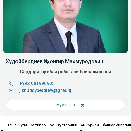
Худойбердиев Ҷаҳонгир Маҳмуродович
Сардори шуъбаи робитаҳои байналмилалӣ
+992 001990905
j.khudoyberdiev@tgfeu.tj
Муфассал
Ташаккули эътибор ва густариши ҳамкориҳои байналмилалии