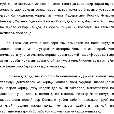
мубодилаи академии устодони ҷавон таваҷҷуҳи хоса зоҳир карда шуда,
ҳамасола дар доираи созишномаҳо, даъватнома ва ё грантҳо устодони
ҷавон ба кишварҳои хориҷа, аз ҷумла Федератсияи Россия, Ҷумҳурии
Белорус, Украина, Ҷумҳурии Халқии Хитой, Ҳиндустон, Фаронса, Ҳолланд
ва ғайраҳо сафар намуда, аз курсҳои омӯзишӣ, бозомӯзӣ ва такмили
ихтисос мегузаранд.
Бо ташаккул ёфтани эътибори байналмилалӣ ва васеъ шудани
доираи созишномаҳои дутарафаи ҳамкории Донишгоҳ дар чорабиниҳои
илмии сатҳи гуногун олимону коршиносони хориҷӣ ташриф оварда, ғайр
аз ин чорабиниҳои муштараки илмӣ, аз ҷумла онлайн-семинар ва онлайн-
конференсияҳо баргузор карда мешаванд.
Бо баланд гардидани эътибори байналмилалии Донишгоҳ солҳои охир
таваҷҷуҳи довталабон аз хориҷи кишвар зиёд гардида, шаҳрвандони
кишварҳои хориҷи дуру наздик дар зинаи бакалавр, магистратура ва
докторантура таҳсил менамоянд. Бо мақсади бештар ҷалб намудани
шаҳрвандони хориҷӣ дар Донишгоҳ гурӯҳҳои забони таҳсилашон русӣ ва
англисӣ ташкил карда шуда, мунтазам адабиёти таълимӣ ва
сарчашмаҳои зарурӣ бо забонҳои хориҷӣ таъмин карда мешаванд.