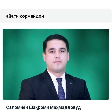
Ҳайати кормандон
Саломиён Шаҳроми Маҳмаддовуд