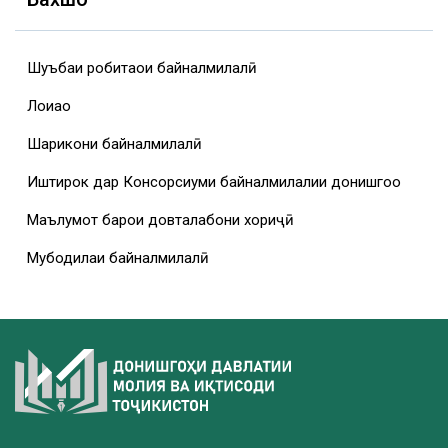
Шуъбаи робитаҳои байналмилалӣ
Лоиҳаҳо
Шарикони байналмилалӣ
Иштирок дар Консорсиуми байналмилалии донишгоҳҳо
Маълумот барои довталабони хориҷӣ
Мубодилаи байналмилалӣ