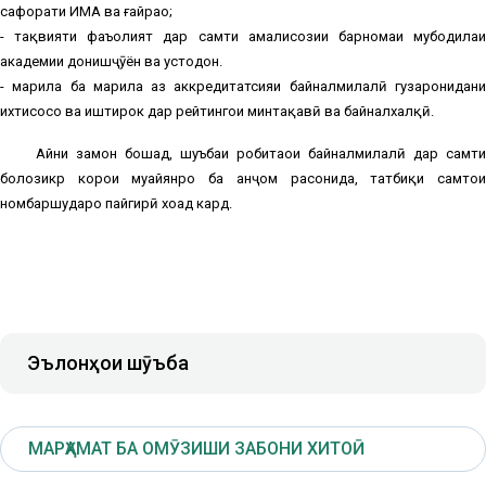
сафорати ИМА ва ғайраҳо;
- тақвияти фаъолият дар самти амалисозии барномаи мубодилаи
академии донишҷӯён ва устодон.
- марҳила ба марҳила аз аккредитатсияи байналмилалӣ гузаронидани
ихтисосҳо ва иштирок дар рейтингҳои минтақавӣ ва байналхалқӣ.
Айни замон бошад, шуъбаи робитаҳои байналмилалӣ дар самти
болозикр корҳои муайянро ба анҷом расонида, татбиқи самтҳои
номбаршударо пайгирӣ хоҳад кард.
Эълонҳои шӯъба
МАРҲАМАТ БА ОМӮЗИШИ ЗАБОНИ ХИТОӢ