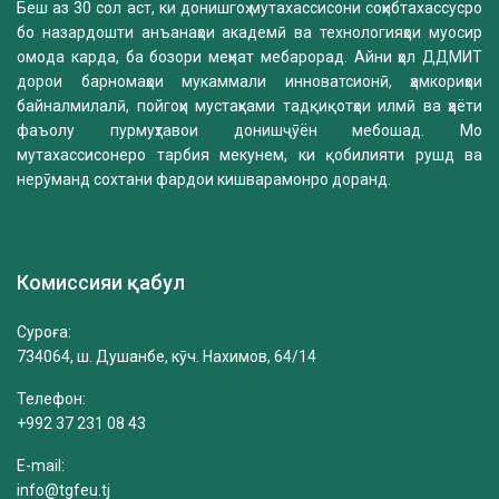
Беш аз 30 сол аст, ки донишгоҳ мутахассисони соҳибтахассусро
бо назардошти анъанаҳои академӣ ва технологияҳои муосир
омода карда, ба бозори меҳнат мебарорад. Айни ҳол ДДМИТ
дорои барномаҳои мукаммали инноватсионӣ, ҳамкориҳои
байналмилалӣ, пойгоҳи мустаҳками тадқиқотҳои илмӣ ва ҳаёти
фаъолу пурмуҳтавои донишҷӯён мебошад. Мо
мутахассисонеро тарбия мекунем, ки қобилияти рушд ва
нерӯманд сохтани фардои кишварамонро доранд.
Комиссияи қабул
Суроға:
734064, ш. Душанбе, кӯч. Нахимов, 64/14
Телефон:
+992 37 231 08 43
E-mail:
info@tgfeu.tj