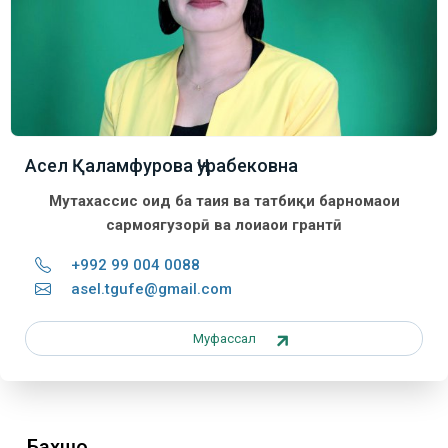
Асел Қаламфурова Ҷурабековна
Мутахассис оид ба таҳия ва татбиқи барномаҳои
сармоягузорӣ ва лоиаҳои грантӣ
+992 99 004 0088
asel.tgufe@gmail.com
Муфассал
Бахшҳо