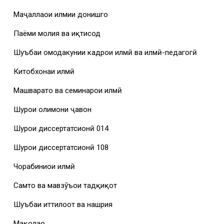
Маҷаллаҳои илмии донишгоҳ
Паёми молия ва иқтисод
Шуъбаи омодакунии кадрҳои илмӣ ва илмӣ-педагогӣ
Китобхонаи илмӣ
Машваратҳо ва семинарҳои илмӣ
Шурои олимони ҷавон
Шурои диссертатсионӣ 014
Шурои диссертатсионӣ 108
Чорабиниҳои илмӣ
Самтҳо ва мавзӯъҳои тадқиқот
Шуъбаи иттилоот ва нашрия
Мақолаҳо