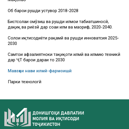
Об барои рушди устувор 2018-2028
Бистсолаи омӯзиш ва рушди илмҳои табиатшиносӣ,
дақиқ ва риёзӣ дар соҳаи илм ва маориф, 2020-2040.
Солҳои иқтисодиёти рақамӣ ва рушди инноватсия 2025-
2030
Самтҳои афзалиятноки таҳқиқоти илмӣ ва илмию техникӣ
дар ҶТ барои дараи то 2030
Мавзҳои нави илмӣ-фармоишӣ
Парки технологӣ