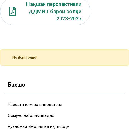
Нақшаи перспективии
ДДМИТ барои солҳои
2023-2027
No item found!
Бахшҳо
Раёсати илм ва инноватсия
Озмунҳо ва олимпиадаҳо
Рӯзномаи «Молия ва иқтисод»