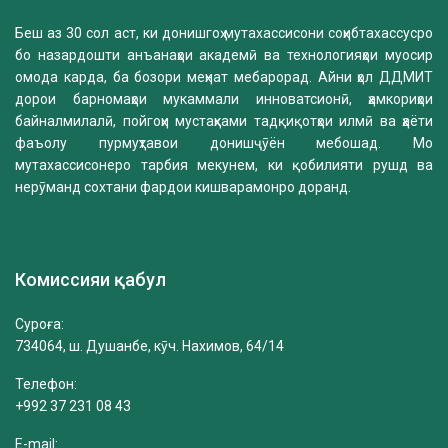
Беш аз 30 сол аст, ки донишгоҳ мутахассисони соҳибтахассусро
бо назардошти анъанаҳои академӣ ва технологияҳои муосир
омода карда, ба бозори меҳнат мебарорад. Айни ҳол ДДМИТ
дорои барномаҳои мукаммали инноватсионӣ, ҳамкориҳои
байналмилалӣ, пойгоҳи мустаҳками тадқиқотҳои илмӣ ва ҳаёти
фаъолу пурмуҳтавои донишҷӯён мебошад. Мо
мутахассисонеро тарбия мекунем, ки қобилияти рушд ва
нерӯманд сохтани фардои кишварамонро доранд.
Комиссияи қабул
Суроға:
734064, ш. Душанбе, кӯч. Нахимов, 64/14
Телефон:
+992 37 231 08 43
E-mail: