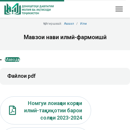
Ҷойгиршавӣ:
Аввал
Илм
Мавзҳои нави илмӣ-фармоишӣ
Маводҳо
Файлҳои pdf
Номгуи лоиаҳои корҳои
илмӣ-таҳқиқотии барои
солҳои 2023-2024