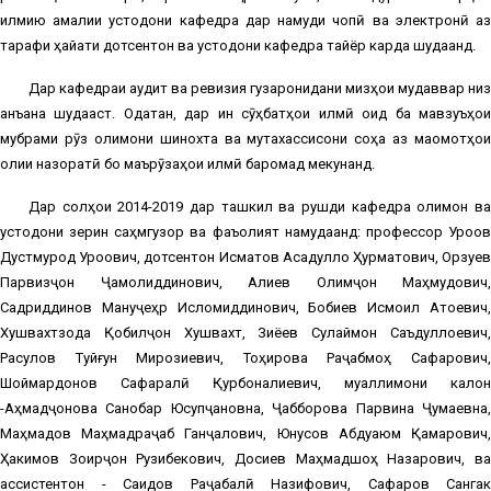
илмию амалии устодони кафедра дар намуди чопӣ ва электронӣ аз
тарафи ҳайати дотсентон ва устодони кафедра тайёр карда шудаанд.
Дар кафедраи аудит ва ревизия гузаронидани мизҳои мудаввар низ
анъана шудааст. Одатан, дар ин сӯҳбатҳои илмӣ оид ба мавзуъҳои
мубрами рӯз олимони шинохта ва мутахассисони соҳа аз мақомотҳои
олии назоратӣ бо маърӯзаҳои илмӣ баромад мекунанд.
Дар солҳои 2014-2019 дар ташкил ва рушди кафедра олимон ва
устодони зерин саҳмгузор ва фаъолият намудаанд: профессор Уроқов
Дустмурод Уроқович, дотсентон Исматов Асадулло Ҳурматович, Орзуев
Парвизҷон Ҷамолиддинович, Алиев Олимҷон Маҳмудович,
Садриддинов Мануҷеҳр Исломиддинович, Бобиев Исмоил Атоевич,
Хушвахтзода Қобилҷон Хушвахт, Зиёев Сулаймон Саъдуллоевич,
Расулов Туйғун Мирқозиевич, Тоҳирова Раҷабмоҳ Сафарович,
Шоймардонов Сафаралӣ Қурбоналиевич, муаллимони калон
-Аҳмадҷонова Санобар Юсупҷановна, Ҷабборова Парвина Ҷумаевна,
Маҳмадов Маҳмадраҷаб Ганҷалович, Юнусов Абдуқаюм Қамарович,
Ҳакимов Зоирҷон Рузибекович, Досиев Маҳмадшоҳ Назарович, ва
ассистентон - Саидов Раҷабалӣ Назифович, Сафаров Сангак