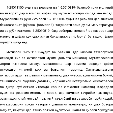
1-25011100-аудит ва ревизия ва 1-25010819- баҳисобгирии молиявӣ
ва назорат дар мақомоти ҳифзи ҳуқуқ мутахассисонро омода менамояд.
Муҳассилин аз рӯйи ихтисоси 1-25011100- аудит ва ревизия дар зинаҳои
бакалавариат (рӯзона, фосилавӣ), таҳсилоти олии дуюм, магистратура
ва аз рӯйи ихтисоси 1-25010819- баҳисобгирии молиявӣ ва назорат дар
мақомоти ҳифзи ҳуқуқ -дар зинаи бакалавариат (рӯзона) ба таҳсил фаро
гирифта шудаанд.
Ихтисоси 1-25011100-аудит ва ревизия дар низоми тахассусҳои
иқтисодӣ яке аз ихтисосҳои муҳим дониста мешавад. Мутахассисони
дорои ихтисоси мазкур метавонанд дар тамоми соҳаҳои ҳаёти
иқтисодию иҷтимоӣ кор ва фаъолият намоянд. Хатмкунандагони
ихтисоси аудит ва ревизия метавонанд дар муассисаҳои низоми бонкӣ,
ташкилотҳои буҷетию давлатӣ, корхонаҳои истеҳсолию хизматрасон
ва дигар субъектҳои иқтисодӣ кор ва фаъолият намоянд. Кафедраи
аудит ва ревизия имконият дорад, дар заминаи таҷрибаи ҷамъшуда,
заминаҳои илмӣ-методӣ, таълимӣ-таҷрибавӣ ва аз ҳисоби нерўи кадрӣ,
мутахассисони соҳаи назорати давлатии молиявиро, ки дар бозори
меҳнат, бахусус дар ташкилотҳои аудиторӣ, Палатаи ҳисоби Ҷумҳурии