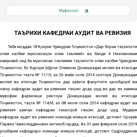
Муфассал
ТАЪРИХИ КАФЕДРАИ АУДИТ ВА РЕВИЗИЯ
Тибқи моддаи 18 Қонуни Ҷумҳурии Тоҷикистон «Дар бораи таҳсилоти
олии касбии муассисаҳои олии таълимӣ» ва банди 4 Низомномаи
намунавӣ оид ба муассисаи таълимии таҳсилоти олии касбии Ҷумҳурии
Тоҷикистон, бо Қарори Шӯрои Олимони Донишкадаи молия ва иқтисоди
Тоҷикистон таҳти № 11/15, аз 26 майи соли 2014 сохтори Донишкадаи
молия ва иқтисоди Тоҷикистон дар ҳайати факултети ҳисобдорӣ ва
омор кафедраи аудит ва ревизия таъсис дода шуд ва дар ин замина
мувофиқи фармоиши ректори Донишкадаи молия ва иқтисоди
Тоҷикистон, таҳти № 114/И, аз 08 июли соли 2014 кафедраи аудит ва
ревизия ҳамчун кафедраи тахассусӣ таъсис дода шуд. Мудири
кафедраи аудит ва ревизия номзади илмҳои иқтисодӣ, дотсент Орзуев
Парвиз Ҷамолиддинович интихоб гардид. Аз 01-уми феврали соли 2019
роҳбарии кафедраро номзади илмҳои иқтисодӣ, дотсент Садриддинов