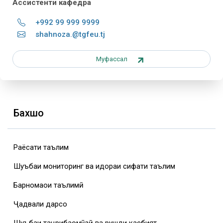
Ассистенти кафедра
+992 99 999 9999
shahnoza.@tgfeu.tj
Муфассал
Бахшҳо
Раёсати таълим
Шуъбаи мониторинг ва идораи сифати таълим
Барномаҳои таълимӣ
Ҷадвали дарсҳо
Шуъбаи таҷрибаомӯзӣ ва рушди касбият