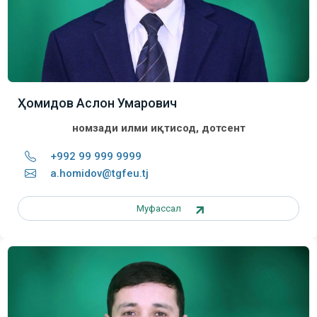
Ҳомидов Аслон Умарович
номзади илми иқтисод, дотсент
+992 99 999 9999
a.homidov@tgfeu.tj
Муфассал