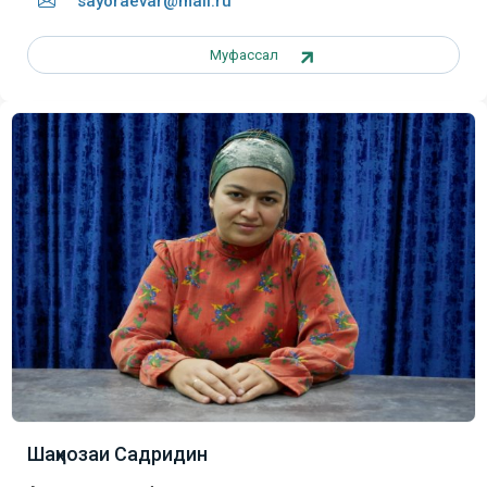
sayoraevar@mail.ru
Муфассал
Шаҳнозаи Садридин