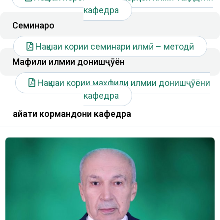
кафедра
Семинарҳо
Нақшаи кории семинари илмӣ – методӣ
Маҳфили илмии донишҷӯён
Нақшаи кории маҳфили илмии донишҷӯёни
кафедра
Ҳайати кормандони кафедра