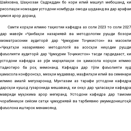
Шайховна, Шаҳнозаи Садриддин бо кори илмӣ машғул мебошанд, ки
рисолаҳои номзадии устодони номбурда омода шудаанд ва дар арафаи
ҳимоя қарор доранд.
Самти корҳои илмию таҳқиқотии кафедра аз соли 2023 то соли 2027
дар мавзӯи «Ҷанбаҳои назариявӣ ва методологии рушди бозори
хизматрасонии аудиторӣ дар Ҷумҳурии Тоҷикистон» ва масоили
«Ҷиҳатҳои назариявию методологӣ ва асосҳои ниҳодии рушди
фаъолияти аудиторӣ дар Ҷумҳурии Тоҷикистон» тасдиқ гардидааст, ки
устодони кафедра аз рӯи марҳилаҳои он ҳамасола корҳои илмию
тадқиқотиро ба роҳ мемонанд. Кафедра дар тӯли фаъолияти худ
ҳамасола конфронсҳо, мизҳои мудаввар, маҳфилҳои илмӣ ва семенари
илмию амалӣ мегузаронад. Мунтазам аз тарафи устодони кафедра
дарсҳои кушод гузаронида мешаванд, ки онҳо дар ҷаласаҳои кафедра
мавриди муҳокима қарор мегиранд. Устодони кафедра дар тамоми
чорабиниҳои сиёсии сатҳи ҷумҳуриявӣ ва тарбиявию умумидонишгоҳӣ
фаъолона иштирок менамоянд.