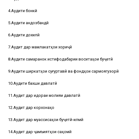
4.Аудити бонкӣ
5.Аудити андозбандӣ
6.Аудити дохилӣ
7.Аудит дар мамлакатҳои хориҷӣ
8.Аудити самаранок истифодабарии воситаҳои буҷетӣ
9.Аудити ширкатҳои суғуртавӣ ва фондҳои сармоягузорӣ
10.Аудити бахши давлатӣ
11.Аудит дар идораи молияи давлатӣ
12.Аудит дар корхонаҳо
13.Аудит дар муассисаҳои буҷетӣ-илмӣ
14.Аудит дар ҷамъиятҳои саҳомӣ