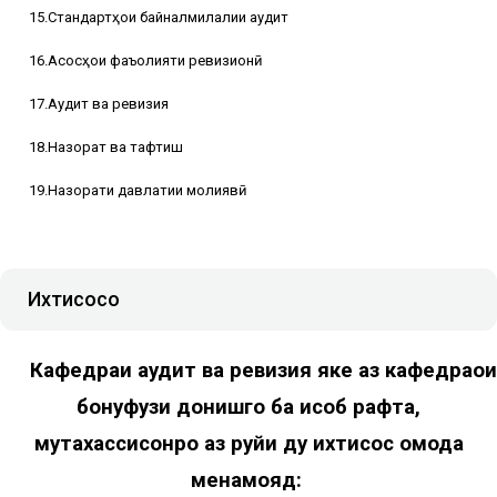
15.Стандартҳои байналмилалии аудит
16.Асосҳои фаъолияти ревизионӣ
17.Аудит ва ревизия
18.Назорат ва тафтиш
19.Назорати давлатии молиявӣ
Ихтисосҳо
Кафедраи аудит ва ревизия яке аз кафедраҳои
бонуфузи донишгоҳ ба ҳисоб рафта,
мутахассисонро аз руйи ду ихтисос омода
менамояд: