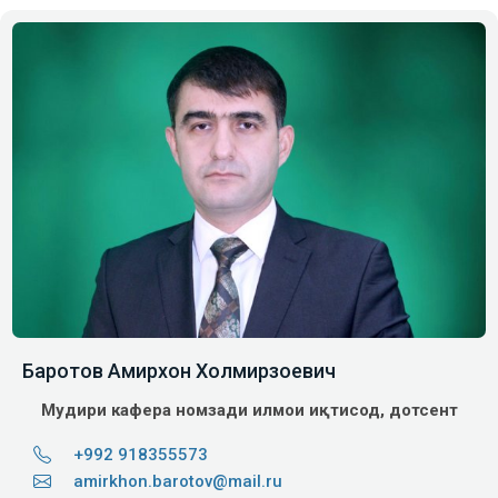
Баротов Амирхон Холмирзоевич
Мудири кафера
номзади илмҳои иқтисод, дотсент
+992 918355573
amirkhon.barotov@mail.ru