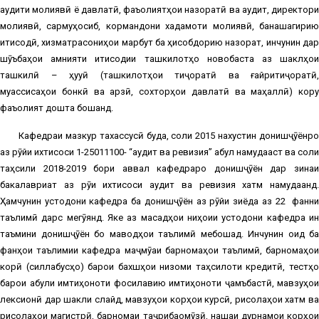
аудити молиявӣ ё давлатӣ, фаъолиятҳои назоратӣ ва аудит, директори
молиявӣ, сармуҳосиб, кормандони хадамоти молиявӣ, банақшагирию
иқтисодӣ, хизматрасониҳои марбут ба ҳисобдорию назорат, инчунин дар
шӯъбаҳои амнияти иқтисодии ташкилотҳо новобаста аз шаклҳои
ташкилӣ – ҳуқуқӣ (ташкилотҳои тиҷоратӣ ва ғайритиҷоратӣ,
муассисаҳои бонкӣ ва қарзӣ, сохторҳои давлатӣ ва маҳаллӣ) кору
фаъолият дошта бошанд.
Кафедраи мазкур тахассусӣ буда, соли 2015 нахустин донишҷӯёнро
аз рӯйи ихтисоси 1-25011100- “аудит ва ревизия” қабул намудааст ва соли
таҳсили 2018-2019 бори аввал кафедраро донишҷӯён дар зинаи
бакалавриат аз рӯи ихтисоси аудит ва ревизия хатм намудаанд.
Ҳамчунин устодони кафедра ба донишҷӯён аз рӯйи зиёда аз 22
фанн
таълимӣ дарс мегӯянд. Яке аз мақсадҳои ниҳоии устодони кафедра ин
таъмини донишҷӯён бо маводҳои таълимӣ мебошад. Инчунин оид ба
фанҳои таълимии кафедра маҷмӯаи барномаҳои таълимӣ, барномаҳои
корӣ (силлабусҳо) барои бахшҳои низоми таҳсилоти кредитӣ, тестҳо
барои қабули имтиҳоноти фосилавию имтиҳоноти ҷамъбастӣ, мавзуҳои
лексионӣ дар шакли слайд, мавзуҳои корҳои курсӣ, рисолаҳои хатм ва
рисолаҳои магистрӣ, барномаи таҷрибаомӯзӣ, нақшаи дурнамои корҳои