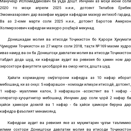
Манучеҳр Исломиддинович ба уҳда дошт. Инчунин аз моҳи июни соли
2020 то моҳи апрели 2025 н.и.и., дотсент Тилабов Ёрибек
Эмомназарович дар вазифаи мудири кафедраи мазкур интихоб гардид.
Ва аз 2-юми марти соли 2025 н.и.и., дотсент Баротов Амирхон
Холмирзоевич кафедраи мазкуро роҳбарӣ мекунад.
Донишкадаи молия ва иқтисоди Тоҷикистон бо Қарори Ҳукумати
Ҷумҳурии Тоҷикистон аз 27 марти соли 2018, таҳти №169 мақоми худро
иваз намуд ва он ба Донишгоҳи давлатии молия ва иқтисоди Тоҷикистон
табдил дода шуд, ки кафедраи аудит ва ревизия бо ҳамин ном дар
зерсохтори факултети ҳисобдорӣ ва омор нигоҳ дошта шуд.
Ҳайати кормандону омӯзгорони кафедра аз 10 нафар иборат
мебошанд, ки аз онҳо: 5 нафарашон - номзади илмҳои иқтисодӣ, дотсент,
1 нафар- муаллими калон, 3 нафарашон -ассистент ва 1 нафар -
оператор-ҳуҷҷатнигор мебошанд. Инчунин дар соли ҷорӣ 2 нафар ба
ҳайси ҳамкори дохилӣ ва 1 нафар - ба ҳайси ҳамкори беруна дар
кафедра фаъолият менамоянд.
Кафедраи аудит ва ревизия яке аз муҳимтарин ҷузъи таълимию
илмии сохтори Донишгоҳи давлатии молия ва иқтисоди Тоҷикистон