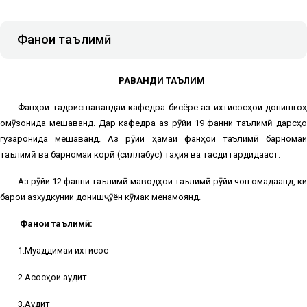
Фанҳои таълимӣ
РАВАНДИ ТАЪЛИМ
Фанҳои тадрисшавандаи кафедра бисёре аз ихтисосҳои донишгоҳ
омӯзонида мешаванд. Дар кафедра аз рӯйи 19 фанни таълимӣ дарсҳо
гузаронида мешаванд. Аз рӯйи ҳамаи фанҳои таълимӣ барномаи
таълимӣ ва барномаи корӣ (силлабус) таҳия ва тасдиқ гардидааст.
Аз рӯйи 12 фанни таълимӣ маводҳои таълимӣ рӯйи чоп омадаанд, ки
барои азхудкунии донишҷӯён кӯмак менамоянд.
Фанҳои таълимӣ:
1.Муқаддимаи ихтисос
2.Асосҳои аудит
3.Аудит