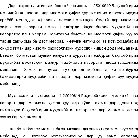
Дар шароити иқтисоди бозорӣ ихтисоси 1-25010819-Баҳисобгирии
молиявӣ ва назорат дар мақомоти ҳифзи ҳуқуқ яке аз ихтисосҳои муҳим
арзёбӣ мегардад. Афзоиши ҳиссаи воситаҳои буҷетӣ дар мақомоти
ҳифзи ҳуқуқ зарурати воқеии пешбурди баҳисобгирии муҳосибӣ ва
назоратро пеш меорад. Воситаҳои буҷетие, ки мақомоти ҳифзи ҳуқуқ аз
тариқи харҷнома ба даст меорад, инчунин натиҷаҳо аз истифодабарии
онҳо ҳатман дар низоми баҳисобгирии муҳосибӣ нишон дода мешаванд.
Баъдан, бо мақсади муайян намудани дурустии пешбурди баҳисобгирии
муҳосибии воситаҳои мазкур, тадбирҳои назоратӣ пиёда гардонида
мешаванд. Ҳамаи ин нуқтаҳо гувоҳи он мебошанд, ки пешбурди
баҳисобгирии муҳосибӣ ва назорат дар мақомоти ҳифзи ҳуқуқ муҳим
мебошанд.
Муҳассилини ихтисоси 1-25010819-Баҳисобгирии молиявӣ ва
назорат дар мақомоти ҳифзи ҳуқуқ дар тӯли таҳсил дар донишгоҳ
вижагиҳои баҳисобгирии муҳосибӣ ва назоратро дар мақомоти ҳифзи
ҳуқуқ аз бар менамоянд.
Талаботи бозори меҳнат ба хатмкунанадагони ихтисоси мазкур зиёд
мебошад. Ин ихтисос мутахассисонро дар ду самт, аввалан,