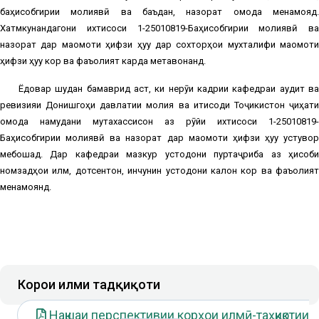
баҳисобгирии молиявӣ ва баъдан, назорат омода менамояд.
Хатмкунандагони ихтисоси 1-25010819-Баҳисобгирии молиявӣ ва
назорат дар мақомоти ҳифзи ҳуқуқ дар сохторҳои мухталифи мақомоти
ҳифзи ҳуқуқ кор ва фаъолият карда метавонанд.
Ёдовар шудан бамаврид аст, ки нерӯи кадрии кафедраи аудит ва
ревизияи Донишгоҳи давлатии молия ва иқтисоди Тоҷикистон ҷиҳати
омода намудани мутахассисон аз рӯйи ихтисоси 1-25010819-
Баҳисобгирии молиявӣ ва назорат дар мақомоти ҳифзи ҳуқуқ устувор
мебошад. Дар кафедраи мазкур устодони пуртаҷриба аз ҳисоби
номзадҳои илм, дотсентон, инчунин устодони калон кор ва фаъолият
менамоянд.
Корҳои илми тадқиқоти
Нақшаи перспективии корҳои илмӣ-таҳқиқотии