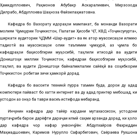
Ҳамидуллоевич, Раҳмонов Абубакр Аскаралиевич, Мирзозода
Дилрабо, Абдуллоева Шаҳноза Файзилаҳматовна.
Кафедра бо Вазорату идораҳои мамлакат, ба монанди Вазорати
молияи Ҷумҳурии Тоҷикистон, Палатаи Ҳисоби ҶТ, КВД «Тоҷиксуғурта»,
ширкати аудитории ҶДММ «Шарқ-аудит» ва як қатор муассисаҳои илмию
тадқиқотӣ ва муассисаҳои олии таълимии ҷумҳурӣ, аз ҷумла бо
кафедраҳои баҳисобгирии муҳосибӣ, таҳлили иқтисодӣ ва аудити
Донишгоҳи миллии Тоҷикистон, кафедраи баҳисобгирии муҳосибӣ,
таҳлил, ва аудити Донишгоҳи байналмилалии сайёҳӣ ва соҳибкории
Тоҷикистон робитаи зичи ҳамкорӣ дорад.
Кафедра бо васоити техникӣ пурра таъмин буда, дорои ду адад
компютери пайваст бо хатти интернет ва ду адад принтер мебошад, ки
устодон аз онҳо ба таври васеъ истифода мебаранд.
Инчунин кафедра дар тайёр кардани мутахассисон, устодони
пуртаҷриба барои дарёфти дараҷаи илмӣ саҳми арзанда дорад, ки ҳоло
дар кафедра чор нафар унвонҷӯён: Абдулхайров Фахриддин
Маҳмадшоевич, Каримов Нурулло Сафарбегович, Саёраева Рухшона