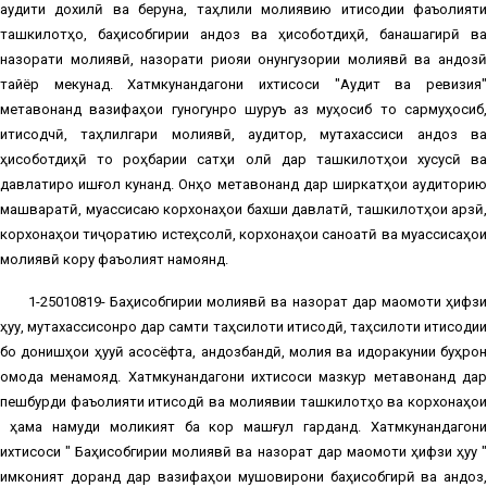
аудити дохилӣ ва беруна, таҳлили молиявию иқтисодии фаъолияти
ташкилотҳо, баҳисобгирии андоз ва ҳисоботдиҳӣ, банақшагирӣ ва
назорати молиявӣ, назорати риояи қонунгузории молиявӣ ва андозӣ
тайёр мекунад. Хатмкунандагони ихтисоси "Аудит ва ревизия"
метавонанд вазифаҳои гуногунро шуруъ аз муҳосиб то сармуҳосиб,
иқтисодчӣ, таҳлилгари молиявӣ, аудитор, мутахассиси андоз ва
ҳисоботдиҳӣ то роҳбарии сатҳи олӣ дар ташкилотҳои хусусӣ ва
давлатиро ишғол кунанд. Онҳо метавонанд дар ширкатҳои аудиторию
машваратӣ, муассисаю корхонаҳои бахши давлатӣ, ташкилотҳои қарзӣ,
корхонаҳои тиҷоратию истеҳсолӣ, корхонаҳои саноатӣ ва муассисаҳои
молиявӣ кору фаъолият намоянд.
1-25010819- Баҳисобгирии молиявӣ ва назорат дар мақомоти ҳифзи
ҳуқуқ, мутахассисонро дар самти таҳсилоти иқтисодӣ, таҳсилоти иқтисодии
бо донишҳои ҳуқуқӣ асосёфта, андозбандӣ, молия ва идоракунии буҳрон
омода менамояд. Хатмкунандагони ихтисоси мазкур метавонанд дар
пешбурди фаъолияти иқтисодӣ ва молиявии ташкилотҳо ва корхонаҳои
ҳама намуди моликият ба кор машғул гарданд. Хатмкунандагони
ихтисоси " Баҳисобгирии молиявӣ ва назорат дар мақомоти ҳифзи ҳуқуқ "
имконият доранд дар вазифаҳои мушовирони баҳисобгирӣ ва андоз,