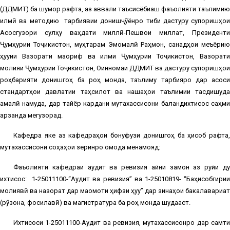
(ДДМИТ) ба шумор рафта, аз аввали таъсисёбиаш фаъолияти таълимию
илмӣ ва методию
тарбиявии донишҷӯёнро тибқи дастуру супоришҳои
Асосгузори сулҳу ваҳдати миллӣ-Пешвои миллат, Президенти
Ҷумҳурии Тоҷикистон, муҳтарам Эмомалӣ Раҳмон, санадҳои меъёрию
ҳуқуқии Вазорати маориф ва илми Ҷумҳурии Тоҷикистон, Вазорати
молияи Ҷумҳурии Тоҷикистон, Оинномаи ДДМИТ ва дастуру супоришҳои
роҳбарияти донишгоҳ ба роҳ монда, таълиму тарбияро дар асоси
стандартҳои давлатии таҳсилот ва нақшаҳои таълимии тасдиқшуда
амалӣ намуда, дар тайёр кардани мутахассисони баландихтисос саҳми
арзанда мегузорад.
Кафедра яке аз кафедраҳои бонуфузи донишгоҳ ба ҳисоб рафта,
мутахассисони соҳаҳои зеринро омода менамояд:
Фаъолияти кафедраи аудит ва ревизия айни замон аз руйи ду
ихтисос:
1-25011100-“Аудит ва ревизия” ва 1-25010819- “Баҳисобгири
молиявӣ ва назорат дар мақомоти ҳифзи ҳуқуқ” дар зинаҳои бакалавариат
(рӯзона, фосилавӣ) ва магистратура ба роҳ монда шудааст.
Ихтисоси 1-25011100-Аудит ва ревизия, мутахассисонро дар самти