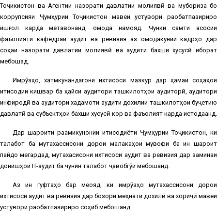
Тоҷикистон ва Агентии назорати давлатии молиявӣ ва мубориза бо
коррупсияи Ҷумҳурии Тоҷикистон мавқеи устувори рақобатпазириро
ишғол карда метавонанд, омода намояд. Чунки самти асосии
фаъолияти кафедраи аудит ва ревизия аз омодакунии кадрҳо дар
соҳаи назорати давлатии молиявӣ ва аудити бахши хусусӣ иборат
мебошад.
Имрӯзҳо, хатмкунандагони ихтисоси мазкур дар ҳамаи соҳаҳои
иқтисодии кишвар ба ҳайси аудитори ташкилотҳои аудиторӣ, аудитори
инфиродӣ ва аудитори хадамоти аудити дохилии ташкилотҳои буҷетию
давлатӣ ва субъектҳои бахши хусусӣ кор ва фаъолият карда истодаанд.
Дар шароити рақамикунонии иқтисодиёти Ҷумҳурии Тоҷикистон, ки
талабот ба мутахассисони дорои малакаҳои мувофиқ ба ин шароит
пайдо мегардад, мутахасисони ихтисоси аудит ва ревизия дар заминаи
донишҳои IT-аудит ба чунин талабот ҷавобгӯй мебошанд.
Аз ин гуфтаҳо бар меояд, ки имрӯзҳо мутахассисони дорои
ихтисоси аудит ва ревизия дар бозори меҳнати дохилӣ ва хориҷӣ мавқеи
устувори рақобатпазириро соҳиб мебошанд.