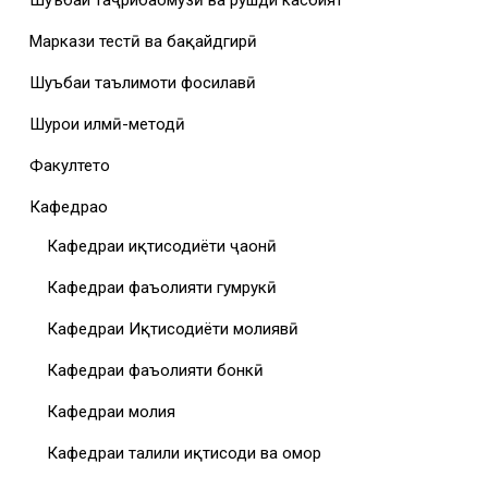
Маркази тестӣ ва бақайдгирӣ
Шуъбаи таълимоти фосилавӣ
Шурои илмӣ-методӣ
Факултетҳо
Кафедраҳо
Кафедраи иқтисодиёти ҷаҳонӣ
Кафедраи фаъолияти гумрукӣ
Кафедраи Иқтисодиёти молиявӣ
Кафедраи фаъолияти бонкӣ
Кафедраи молия
Кафедраи таҳлили иқтисоди ва омор