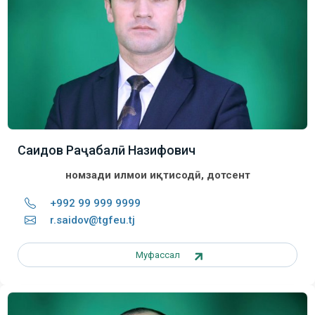
Саидов Раҷабалӣ Назифович
номзади илмҳои иқтисодӣ, дотсент
+992 99 999 9999
r.saidov@tgfeu.tj
Муфассал