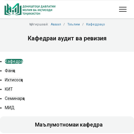
Ҷойгиршавӣ:
Аввал
Таълим
Кафедраҳо
Кафедраи аудит ва ревизия
Кафедра
Фанҳо
Ихтисосҳо
КИТ
Семинарҳо
МИД
Маълумотномаи кафедра