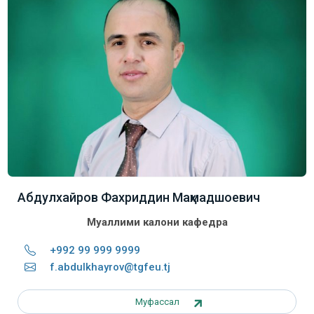
Абдулхайров Фахриддин Маҳмадшоевич
Муаллими калони кафедра
+992 99 999 9999
f.abdulkhayrov@tgfeu.tj
Муфассал