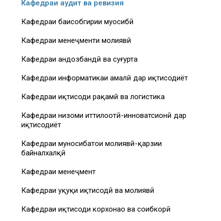
Кафедраи аудит ва ревизия
Кафедраи баҳисобгирии муҳосибӣ
Кафедраи менеҷменти молиявӣ
Кафедраи андозбандӣ ва суғурта
Кафедраи информатикаи амалӣ дар иқтисодиёт
Кафедраи иқтисоди рақамӣ ва логистика
Кафедраи низоми иттилоотӣ-инноватсионӣ дар
иқтисодиёт
Кафедраи муносибатҳои молиявӣ-қарзии
байналхалқӣ
Кафедраи менеҷмент
Кафедраи ҳуқуқи иқтисодӣ ва молиявӣ
Кафедраи иқтисоди корхонаҳо ва соҳибкорӣ