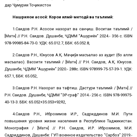
дар Ҷумҳурии Тоҷикистон
Нашрияҳои асосӣ:
Корҳои илмӣ-методӣ ва таълимӣ:
1.Саидов Р.Н. Асосҳои назорат ва санҷиш. Воситаи таълимӣ /
[Матн] // Р.Н. Саидов. Душанбе, ҶДММ “Ашуриён” 2024.- 356 с. ISBN
978-99985-84-73-0. УДК: 65.012.7, ББК: 65.052.8,
2.Саидов Р.Н., Юнусов А.Қ. Маҷмӯи масъалаҳо аз аудит (бо ҳалли
масъалаҳо). Васоити таълимӣ / [Матн] // Р.Н. Саидов, А.Қ. Юнусов.
Душанбе, ҶДММ “Ашуриён” 2020.- 288с. ISBN 978999-75-57-39-1. УДК:
657.1, ББК: 65.052,
3.Саидов Р.Н. Назорат ва тафтиш. Дастури таълимӣ / [Матн] //
Р.Н. Саидов. Душанбе, ҶДММ “ЭР-граф” 2014.- 256 с. ISBN 978-99975-
40-13-3. ББК: 65.052+35.053+92Я2,
4.Саидов Р.Н., Иброхимов И.Р., Садриддинов М.И. Пути
повышения уровня жизни населения в Республике Таджикистан.
Монография / [Матн] // Р.Н. Саидов, И.Р. Иброхимов, М.И.
Садриддинов, Душанбе: ГУП военное издательство “Сарбоз” 2019.-