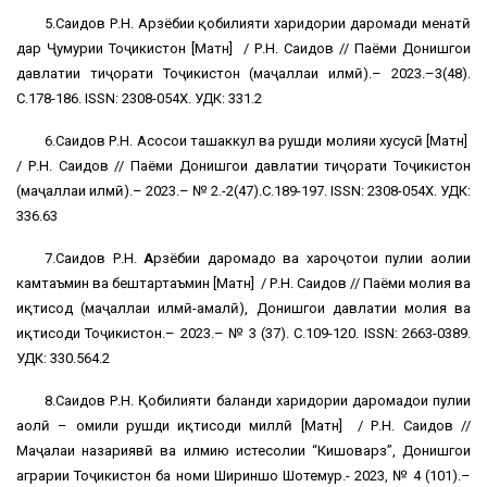
5.Саидов Р.Н. Арзёбии қобилияти харидории даромади меҳнатӣ
дар Ҷумҳурии Тоҷикистон [Матн] / Р.Н. Саидов // Паёми Донишгоҳи
давлатии тиҷорати Тоҷикистон (маҷаллаи илмӣ).– 2023.–3(48).
С.178-186. ISSN: 2308-054X. УДК: 331.2
6.Саидов Р.Н. Асосҳои ташаккул ва рушди молияи хусусӣ [Матн]
/ Р.Н. Саидов // Паёми Донишгоҳи давлатии тиҷорати Тоҷикистон
(маҷаллаи илмӣ).– 2023.– № 2.-2(47).С.189-197. ISSN: 2308-054X. УДК:
336.63
7.Саидов Р.Н.
А
рзёбии даромадҳо ва хароҷотҳои пулии аҳолии
камтаъмин ва бештартаъмин [Матн] / Р.Н. Саидов // Паёми молия ва
иқтисод (маҷаллаи илмӣ-амалӣ), Донишгоҳи давлатии молия ва
иқтисоди Тоҷикистон.– 2023.– № 3 (37). С.109-120. ISSN: 2663-0389.
УДК: 330.564.2
8.Саидов Р.Н. Қобилияти баланди харидории даромадҳои пулии
аҳолӣ – омили рушди иқтисоди миллӣ [Матн] / Р.Н. Саидов //
Маҷалаи назариявӣ ва илмию истеҳсолии “Кишоварз”, Донишгоҳи
аграрии Тоҷикистон ба номи Шириншоҳ Шоҳтемур.- 2023, № 4 (101).–