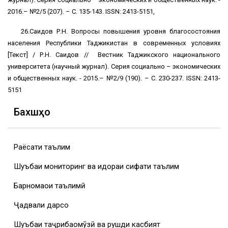
2016.– №2/5 (207). – С. 135-143. ISSN: 2413-5151,
26.Саидов Р.Н. Вопросы повышения уровня благосостояния
населения Республики Таджикистан в современных условиях
[Текст] / Р.Н. Саидов // Вестник Таджикского национального
университета (научный журнал). Серия социально – экономических
и общественных наук. - 2015.– №2/9 (190). – С. 230-237. ISSN: 2413-
5151
Бахшҳо
Раёсати таълим
Шуъбаи мониторинг ва идораи сифати таълим
Барномаҳои таълимӣ
Ҷадвали дарсҳо
Шуъбаи таҷрибаомӯзӣ ва рушди касбият