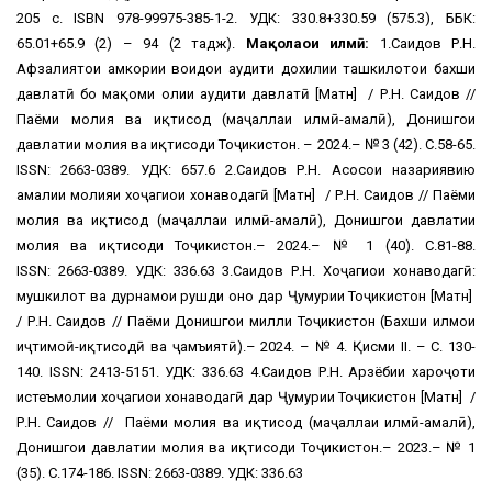
205 с. ISBN 978-99975-385-1-2. УДК: 330.8+330.59 (575.3), ББК:
65.01+65.9 (2) – 94 (2 тадж).
Мақолаҳои илмӣ:
1.Саидов Р.Н.
Афзалиятҳои ҳамкории воҳидҳои аудити дохилии ташкилотҳои бахши
давлатӣ бо мақоми олии аудити давлатӣ [Матн] / Р.Н. Саидов //
Паёми молия ва иқтисод (маҷаллаи илмӣ-амалӣ), Донишгоҳи
давлатии молия ва иқтисоди Тоҷикистон. – 2024.– № 3 (42). С.58-65.
ISSN: 2663-0389. УДК: 657.6 2.Саидов Р.Н. Асосҳои назариявию
амалии молияи хоҷагиҳои хонаводагӣ [Матн] / Р.Н. Саидов // Паёми
молия ва иқтисод (маҷаллаи илмӣ-амалӣ), Донишгоҳи давлатии
молия ва иқтисоди Тоҷикистон.– 2024.– № 1 (40). С.81-88.
ISSN: 2663-0389. УДК: 336.63 3.Саидов Р.Н. Хоҷагиҳои хонаводагӣ:
мушкилот ва дурнамои рушди онҳо дар Ҷумҳурии Тоҷикистон [Матн]
/ Р.Н. Саидов // Паёми Донишгоҳи милли Тоҷикистон (Бахши илмҳои
иҷтимоӣ-иқтисодӣ ва ҷамъиятӣ).– 2024. – № 4. Қисми ІІ. – С. 130-
140. ISSN: 2413-5151. УДК: 336.63 4.Саидов Р.Н. Арзёбии хароҷоти
истеъмолии хоҷагиҳои хонаводагӣ дар Ҷумҳурии Тоҷикистон [Матн] /
Р.Н. Саидов // Паёми молия ва иқтисод (маҷаллаи илмӣ-амалӣ),
Донишгоҳи давлатии молия ва иқтисоди Тоҷикистон.– 2023.– № 1
(35). С.174-186. ISSN: 2663-0389. УДК: 336.63