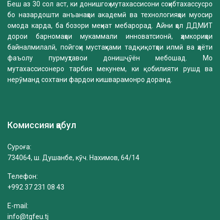
Беш аз 30 сол аст, ки донишгоҳ мутахассисони соҳибтахассусро
бо назардошти анъанаҳои академӣ ва технологияҳои муосир
омода карда, ба бозори меҳнат мебарорад. Айни ҳол ДДМИТ
дорои барномаҳои мукаммали инноватсионӣ, ҳамкориҳои
байналмилалӣ, пойгоҳи мустаҳками тадқиқотҳои илмӣ ва ҳаёти
фаъолу пурмуҳтавои донишҷӯён мебошад. Мо
мутахассисонеро тарбия мекунем, ки қобилияти рушд ва
нерӯманд сохтани фардои кишварамонро доранд.
Комиссияи қабул
Суроға:
734064, ш. Душанбе, кӯч. Нахимов, 64/14
Телефон:
+992 37 231 08 43
E-mail:
info@tgfeu.tj