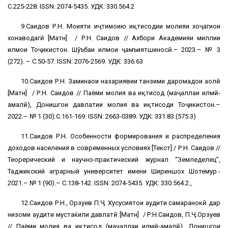
С.225-228. ISSN: 2074-5435. УДК: 330.564.2
9.Саидов Р.Н. Моҳияти иҷтимоию иқтисодии молияи хоҷагиҳои
хонаводагӣ [Матн] / Р.Н. Саидов // Ахбори Академияи миллии
илмҳои Тоҷикистон. Шӯъбаи илмҳои ҷамъиятшиносӣ.– 2023.– № 3
(272). – С.50-57. ISSN: 2076-2569. УДК: 336.63
10.Саидов Р.Н. Заминаҳои назариявии танзими даромадҳои аҳолӣ
[Матн] / Р.Н. Саидов // Паёми молия ва иқтисод (маҷаллаи илмӣ-
амалӣ), Донишгоҳи давлатии молия ва иқтисоди Тоҷикистон.–
2022.– № 1 (30).С.161-169. ISSN: 2663-0389. УДК: 331.83.(575.3)
11.Саидов Р.Н. Особенности формирования и распределения
доходов населения в современных условиях [Текст] / Р.Н. Саидов //
Теорерический и научно-практический журнал “Земледелец”,
Таджикский аграрный университет имени Шириншох Шотемур.-
2021.– № 1 (90).– С.138-142. ISSN: 2074-5435. УДК: 330.564.2.,
12.Саидов Р.Н., Орзуев П.Ҷ. Хусусиятҳои аудити самаранокӣ дар
низоми аудити мустаќили давлатӣ [Матн] / Р.Н.Саидов, П.Ҷ.Орзуев
// Паёми молия ва иқтисод (маҷаллаи илмӣ-амалӣ), Донишгоҳи