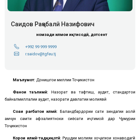
Саидов Раҷабалӣ Назифович
номзади илмҳои иқтисодӣ, дотсент
+992 99 999 9999
r.saidov@tgfeu.tj
Маълумот:
Донишгоҳи миллии Тоҷикистон
Фанҳои таълимӣ:
Назорат ва тафтиш, аудит, стандартҳои
байналмиллалии аудит, назорати давлатии молиявӣ
Соҳаи рағбатҳои илмӣ:
Баландбардории сатҳи зиндагии аҳолӣ
ҳамчун самти афзалиятноки сиёсати иҷтимоӣ дар Ҷумҳурии
Тоҷикистон
Корҳои илмӣ-тадқиқотӣ
: Рушдии молияи хоҷагиҳои хонаводагӣ