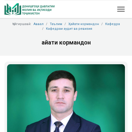
Ҷойгиршавӣ:
Аввал
Таълим
Ҳайати кормандон
Кафедра
Кафедраи аудит ва ревизия
Ҳайати кормандон