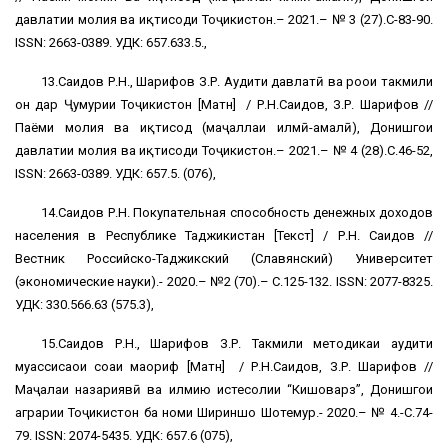
давлатии молия ва иқтисоди Тоҷикистон.– 2021.– № 3 (27).С-83-90.
ISSN: 2663-0389. УДК: 657.633.5.,
13.Саидов Р.Н., Шарифов З.Р. Аудити давлатӣ ва роҳҳои такмили
он дар Ҷумҳурии Тоҷикистон [Матн] / Р.Н.Саидов, З.Р. Шарифов //
Паёми молия ва иқтисод (маҷаллаи илмӣ-амалӣ), Донишгоҳи
давлатии молия ва иқтисоди Тоҷикистон.– 2021.– № 4 (28).С.46-52,
ISSN: 2663-0389. УДК: 657.5. (076),
14.Саидов Р.Н. Покупательная способность денежных доходов
населения в Республике Таджикистан [Текст] / Р.Н. Саидов //
Вестник Российско-Таджикский (Славянский) Университет
(экономические науки).- 2020.– №2 (70).– С.125-132. ISSN: 2077-8325.
УДК: 330.566.63 (575.3),
15.Саидов Р.Н., Шарифов З.Р. Такмили методикаи аудити
муассисаҳои соҳаи маориф [Матн] / Р.Н.Саидов, З.Р. Шарифов //
Маҷалаи назариявӣ ва илмию истеҳсолии “Кишоварз”, Донишгоҳи
аграрии Тоҷикистон ба номи Шириншоҳ Шоҳтемур.- 2020.– № 4.-С.74-
79. ISSN: 2074-5435. УДК: 657.6 (075),