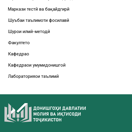
Маркази тестӣ ва бақайдгирӣ
Шуъбаи таълимоти фосилавӣ
Шурои илмӣ-методӣ
Факултетҳо
Кафедраҳо
Кафедраҳои умумидонишгоҳӣ
Лабораторияҳои таълимӣ