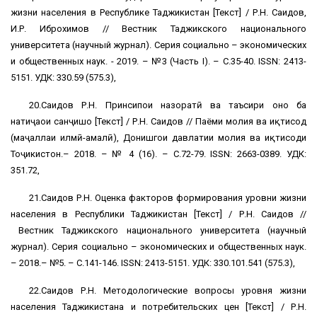
жизни населения в Республике Таджикистан [Текст] / Р.Н. Саидов,
И.Р. Иброхимов // Вестник Таджикского национального
университета (научный журнал). Серия социально – экономических
и общественных наук. - 2019. – №3 (Часть І). – С.35-40. ISSN: 2413-
5151. УДК: 330.59 (575.3),
20.Саидов Р.Н. Принсипҳои назоратӣ ва таъсири онҳо ба
натиҷаҳои санҷишҳо [Текст] / Р.Н. Саидов // Паёми молия ва иқтисод
(маҷаллаи илмӣ-амалӣ), Донишгоҳи давлатии молия ва иқтисоди
Тоҷикистон.– 2018. – № 4 (16). – С.72-79. ISSN: 2663-0389. УДК:
351.72,
21.Саидов Р.Н. Оценка факторов формирования уровни жизни
населения в Республики Таджикистан [Текст] / Р.Н. Саидов //
Вестник Таджикского национального университета (научный
журнал). Серия социально – экономических и общественных наук.
– 2018.– №5. – С.141-146. ISSN: 2413-5151. УДК: 330.101.541 (575.3),
22.Саидов Р.Н. Методологические вопросы уровня жизни
населения Таджикистана и потребительских цен [Текст] / Р.Н.