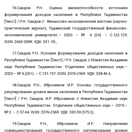
16.Саидов Р.Н. Оценка жизнеспособности источники
формирования доходов населения в Республике Таджикистан
[Текст] / Р.Н. Саидов // Финансово-экономический вестник (научно-
практический журнал), Таджикский государственный финансово-
экономический университет.– 2020. – № 4 (24). – С.122-129.
ISSN: 2663-0389. УДК: 331: 55.,
17.Саидов Р.Н. Условия формирования доходов населения в
Республике Таджикистан [Текст] / Р.Н. Саидов // Известия Академии
наук Республики Таджикистан. Отделение общественных наук.–
2020.– № 4 (261). – С.151-157. ISSN: 2076-2569. УДК: 338.46.4,
18.Саидов Р.Н., Иброхимов И.Р. Основы государственного
регулирования уровня жизни населения в Республике Таджикистан
[Текст] / Р.Н. Саидов, И.Р. Иброхимов // Известия Академии наук
Республики Таджикистан. Отделение общественных наук.– 2019.–
№ 2. – С.57-64. ISSN: 2076-2569. УДК: 330.59 (575.3),
19.Саидов Р.Н., Иброхимов И.Р. Направление
совершенствования государственного регулирования уровня