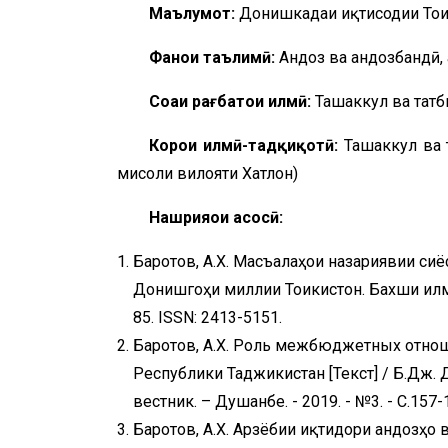
Маълумот:
Донишкадаи иқтисодии Тоҷ
Фанҳои таълимӣ:
Андоз ва андозбандӣ, 
Соҳаи рағбатҳои илмӣ:
Ташаккул ва татб
Корҳои илмӣ-тадқиқотӣ:
Ташаккул ва 
мисоли вилояти Хатлон)
Нашрияҳои асосӣ:
Баротов, А.Х. Масъалаҳои назариявии сиёс
Донишгоҳи миллии Тоҷикистон. Бахши илмҳо
85. ISSN: 2413-5151.
Баротов, А.Х. Роль межбюджетных отно
Республики Таджикистан [Текст] / Б.Дж.
вестник. – Душанбе. - 2019. - №3. - С.157-
Баротов, А.Х. Арзёбии иқтидори андозҳо ва