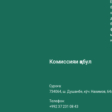
Б
б
Комиссияи қабул
Суроға:
734064, ш. Душанбе, кӯч. Нахимов, 64
Телефон:
+992 37 231 08 43