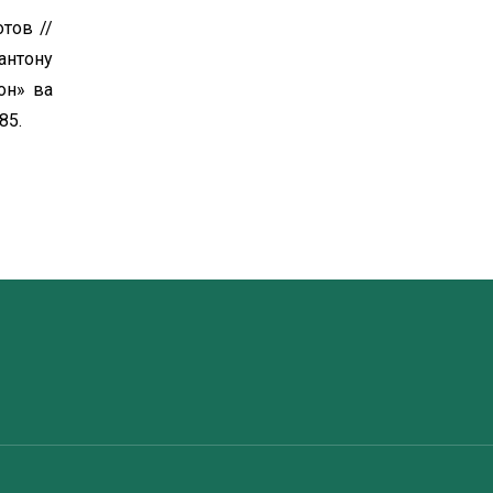
отов //
антону
он» ва
85.