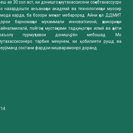
еш аз 30 сол аст, ки донишгоҳ мутахассисони соҳибтахассусро
бо назардошти анъанаҳои академӣ ва технологияҳои муосир
омода карда, ба бозори меҳнат мебарорад. Айни ҳол ДДМИТ
дорои барномаҳои мукаммали инноватсионӣ, ҳамкориҳои
айналмилалӣ, пойгоҳи мустаҳками тадқиқотҳои илмӣ ва ҳаёти
фаъолу пурмуҳтавои донишҷӯён мебошад. Мо
мутахассисонеро тарбия мекунем, ки қобилияти рушд ва
нерӯманд сохтани фардои кишварамонро доранд.
/14