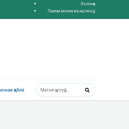
Эълонҳо
Паёми молия ва иқтисод
Поиск
онаи қаблӣ
Type 2 or more characters for results.