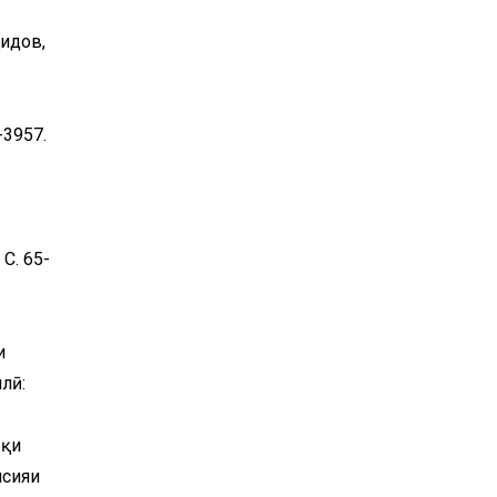
ҳидов,
-3957.
 С. 65-
и
лӣ:
бқи
нсияи