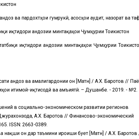
икистон
андоз ва пардохтҳои гумрукӣ, асосҳои аудит, назорат ва т
иқи иқтидори андозии минтақаҳои Ҷумҳурии Тоҷикистон
татбиқи иқтидори андозии минтақаҳои Ҷумҳурии Тоҷикисто
ати андоз ва амалигардонии он [Матн] / А.Х. Баротов // Па
и иҷтимоӣ-иқтисодӣ ва ҷамъиятӣ. – Душанбе. - 2019. - №2. -
шений в социально-экономическом развитии регионов
 Джурахонзода, А.Х. Баротов // Финансово-экономический
165. ISSN: 2663-0389.
 нақши он дар таъмини иҷроиши буҷет [Матн] / А.Х. Баротов 