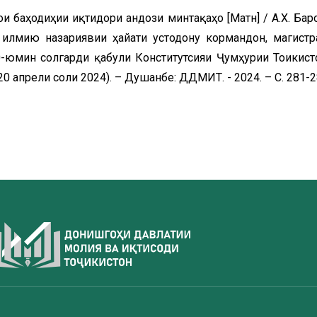
ои баҳодиҳии иқтидори андози минтақаҳо [Матн] / А.Х. Бар
лмию назариявии ҳайати устодону кормандон, магистр
-юмин солгарди қабули Конститутсияи Ҷумҳурии Тоҷикист
 апрели соли 2024). – Душанбе: ДДМИТ. - 2024. – С. 281-2