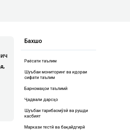
Бахшҳо
вич
Раёсати таълим
д,
Шуъбаи мониторинг ва идораи
сифати таълим
Барномаҳои таълимӣ
Ҷадвали дарсҳо
Шуъбаи таҷрибаомӯзӣ ва рушди
касбият
Маркази тестӣ ва бақайдгирӣ