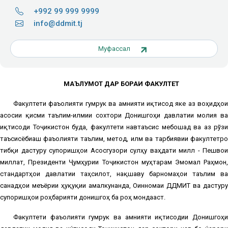
+992 99 999 9999
info@ddmit.tj
Муфассал
МАЪЛУМОТ ДАР БОРАИ ФАКУЛТЕТ
Факултети
фаъолияти гумрукӣ ва амнияти иқтисодӣ
яке аз воҳидҳои
асосии қисми таълимӣ-илмии сохтори Донишгоҳи давлатии молия ва
иқтисоди Тоҷикистон буда, факултети навтаъсис мебошад ва аз рўзи
таъсисёбиаш фаъолияти таълимӣ, методӣ, илмӣ ва тарбиявии факултетро
тибқи дастуру супоришҳои Асосгузори сулҳу ваҳдати миллӣ - Пешвои
миллат, Президенти Ҷумҳурии Тоҷикистон муҳтарам Эмомалӣ Раҳмон,
стандартҳои давлатии таҳсилот, нақшаву барномаҳои таълимӣ ва
санадҳои меъёрии ҳуқуқии амалкунанда, Оинномаи ДДМИТ ва дастуру
супоришҳои роҳбарияти донишгоҳ ба роҳ мондааст.
Факултети фаъолияти гумрукӣ ва амнияти иқтисодии Донишгоҳи