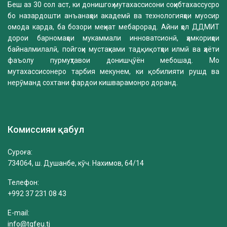
Беш аз 30 сол аст, ки донишгоҳ мутахассисони соҳибтахассусро
бо назардошти анъанаҳои академӣ ва технологияҳои муосир
омода карда, ба бозори меҳнат мебарорад. Айни ҳол ДДМИТ
дорои барномаҳои мукаммали инноватсионӣ, ҳамкориҳои
байналмилалӣ, пойгоҳи мустаҳками тадқиқотҳои илмӣ ва ҳаёти
фаъолу пурмуҳтавои донишҷӯён мебошад. Мо
мутахассисонеро тарбия мекунем, ки қобилияти рушд ва
нерӯманд сохтани фардои кишварамонро доранд.
Комиссияи қабул
Суроға:
734064, ш. Душанбе, кӯч. Нахимов, 64/14
Телефон:
+992 37 231 08 43
E-mail:
info@tgfeu.tj