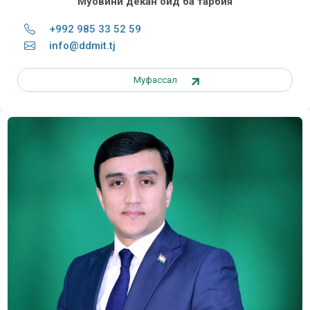
Муовини декан оид ба тарбия
+992 985 33 52 59
info@ddmit.tj
Муфассал