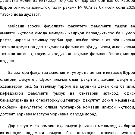
давлатии молия ва иќтисоди Тоҷикистон дар сохтори нав бо ќарори
Шурои олимони донишгоҳ таҳти раќами № 90/и аз 07 июли соли 2025
таъсис дода шудааст.
Маќсади асосии фаъолияти факултети фаъолияти гумрукӣ ва
амнияти иқтисодӣ омода намудани кадрҳои баландихтисос ба шумор
рафта, ҷараёни таълиму тарбия дар шуъбаи рўзона аз рўи низоми
таҳсили кредитӣ ва дар таҳсилоти фосилаӣ аз рўи ду низом, яъне низоми
таҳсили анъанавӣ, таҳсили кредитӣ ва таҳсили фосилавӣ ба роҳ монда
шудааст.
Ба сохтори факултаи фаъолияти гумрукӣ ва амнияти иқтисодӣ Шурои
олимони факултет, Шурои илмӣ-методии факултет, декани факултет,
эдвайзерон оид ба таълиму тарбия ва муовини декан оид ба илм,
кафедраҳои фаъолияти гумрукӣ ва бехатарии иқтисодӣ, офис-
бақайдгиранда ва оператор-ҳуҷҷатнигори факултет дохил мешаванд.
Роҳбарии факултетро олими пуртаҷриба номзади илмҳои иқтисодӣ,
дотсент
Буриева Мастура Чориевна
ба уҳда дорад.
Дар факултет як озмоишгоҳи гумрукӣ фаъолият менамояд, ки барои
ихтисосҳои хадамоти гумрук бо воситаҳои техникии муосир