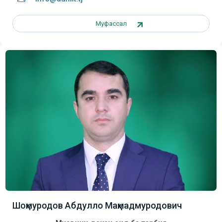
Муфассал
Шоҳмуродов Абдулло Маҳмадмуродович