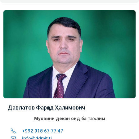
Давлатов Фарҳод Ҳалимович
Муовини декан оид ба таълим
+992 918 67 77 47
info@ddmit.tj