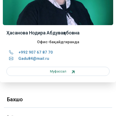
Ҳасанова Нодира Абдуваҳобовна
Офис-бақайдгиранда
+992 907 67 87 70
Gadu84@mail.ru
Муфассал
Бахшҳо