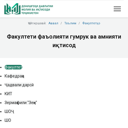
Ҷойгиршавӣ:
Аввал
Таълим
Факултетҳо
Факултети фаъолияти гумрукӣ ва амнияти
иқтисодӣ
Факултет
Кафедраҳо
Ҷадвали дарсӣ
КИТ
Зермаҳфили "Зеҳн"
ШОҶ
ШО