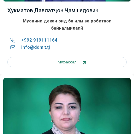
Ҳукматов Давлатҷон Ҷамшедович
Муовини декан оид ба илм ва робитаҳои
байналмилалӣ
+992 919111164
info@ddmit.tj
Муфассал