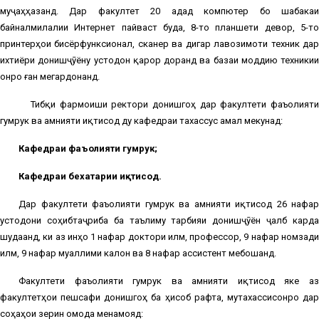
муҷаҳҳазанд. Дар факултет 20 адад компютер бо шабакаи
байналмилалии Интернет пайваст буда, 8-то планшети деворӣ, 5-то
принтерҳои бисёрфунксионалӣ, сканер ва дигар лавозимоти техникӣ дар
ихтиёри донишҷӯёну устодон қарор доранд ва базаи моддию техникии
онро ғанӣ мегардонанд.
Тибқи фармоиши ректори донишгоҳ дар факултети фаъолияти
гумрукӣ ва амнияти иқтисодӣ ду кафедраи тахассусӣ амал мекунад:
Кафедраи фаъолияти гумрукӣ;
Кафедраи бехатарии иқтисодӣ.
Дар факултети фаъолияти гумрукӣ ва амнияти иқтисодӣ 26 нафар
устодони соҳибтаҷриба ба таълиму тарбияи донишҷӯён ҷалб карда
шудаанд, ки аз инҳо 1 нафар доктори илм, профессор, 9 нафар номзади
илм, 9 нафар муаллими калон ва 8 нафар ассистент мебошанд.
Факултети фаъолияти гумрукӣ ва амнияти иқтисодӣ яке аз
факултетҳои пешсафи донишгоҳ ба ҳисоб рафта, мутахассисонро дар
соҳаҳои зерин омода менамояд: