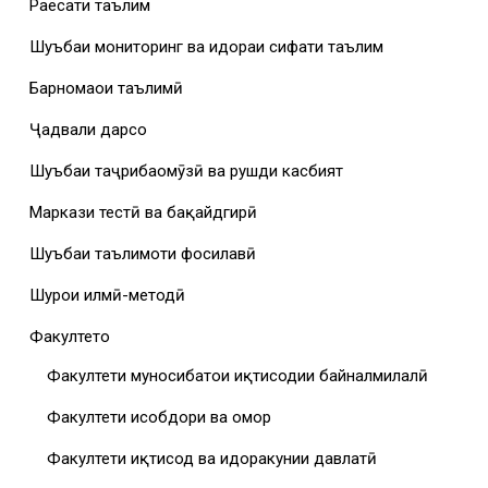
Раёсати таълим
Шуъбаи мониторинг ва идораи сифати таълим
Барномаҳои таълимӣ
Ҷадвали дарсҳо
Шуъбаи таҷрибаомӯзӣ ва рушди касбият
Маркази тестӣ ва бақайдгирӣ
Шуъбаи таълимоти фосилавӣ
Шурои илмӣ-методӣ
Факултетҳо
Факултети муносибатҳои иқтисодии байналмилалӣ
Факултети ҳисобдори ва омор
Факултети иқтисод ва идоракунии давлатӣ