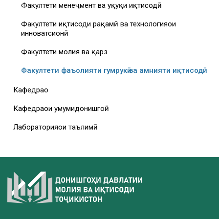
Факултети менеҷмент ва ҳуқуқи иқтисодӣ
Факултети иқтисоди рақамӣ ва технологияҳои
инноватсионӣ
Факултети молия ва қарз
Факултети фаъолияти гумрукӣ ва амнияти иқтисодӣ
Кафедраҳо
Кафедраҳои умумидонишгоҳӣ
Лабораторияҳои таълимӣ