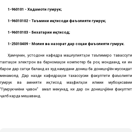
1-960101 - Хадамоти гумрукӣ;
1-96010102 - Таъмини иқтисоди фаъолияти гумрукӣ;
1-96010103 - Бехатарии иқтисодӣ;
1-25010409 - Молия ва назорат дар соҳаи фаъолияти гумрукӣ.
Ҳамчунин, устодони кафедра машғулиятҳои таълимиро тавассути
тахтаҳои электронӣ ва барномаҳои компютерӣ ба роҳ мондаанд, ки ин
барои дар сатҳи баланд аз худ намудани дониш ба донишҷӯён мусоидат
менамояд. Дар назди кафедраҳои тахассусии факултети фаъолияти
гумрукӣ ва амнияти иқтисодӣ маҳфилҳои илмии мубоҳисавии
“Гумрукчиёни ҷавон”
амал мекунад, ки дар он донишҷӯёни факултет
ҷалб карда мешаванд.