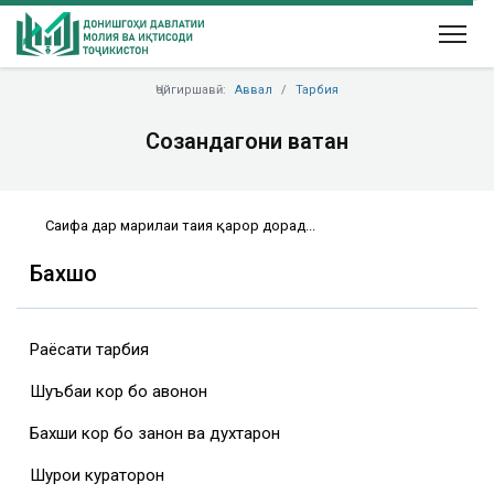
Ҷойгиршавӣ:
Аввал
Тарбия
Созандагони ватан
Саҳифа дар марҳилаи таҳия қарор дорад...
Бахшҳо
Раёсати тарбия
Шуъбаи кор бо ҷавонон
Бахши кор бо занон ва духтарон
Шурои кураторон