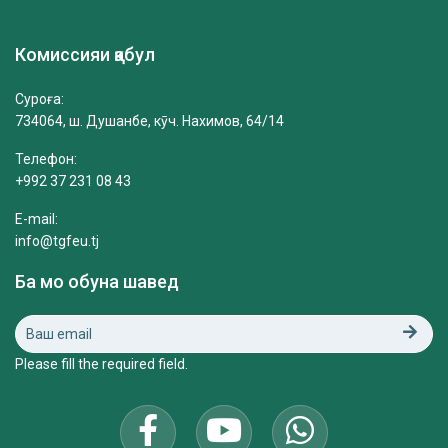
Комиссияи қабул
Суроға:
734064, ш. Душанбе, кӯч. Нахимов, 64/14
Телефон:
+992 37 231 08 43
E-mail:
info@tgfeu.tj
Ба мо обуна шавед
Please fill the required field.