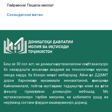
Пайравони Пешвои миллат
Созандагони ватан
Беш аз 30 сол аст, ки донишгоҳ мутахассисони соҳибтахассусро
бо назардошти анъанаҳои академӣ ва технологияҳои муосир
омода карда, ба бозори меҳнат мебарорад. Айни ҳол ДДМИТ
дорои барномаҳои мукаммали инноватсионӣ, ҳамкориҳои
байналмилалӣ, пойгоҳи мустаҳками тадқиқотҳои илмӣ ва ҳаёти
фаъолу пурмуҳтавои донишҷӯён мебошад. Мо
мутахассисонеро тарбия мекунем, ки қобилияти рушд ва
нерӯманд сохтани фардои кишварамонро доранд.