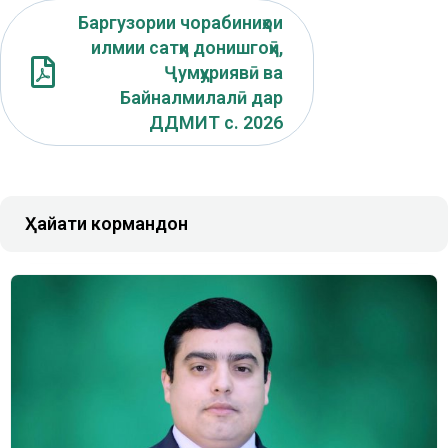
Баргузории чорабиниҳои
илмии сатҳи донишгоҳӣ,
Ҷумҳуриявӣ ва
Байналмилалӣ дар
ДДМИТ с. 2026
Ҳайати кормандон