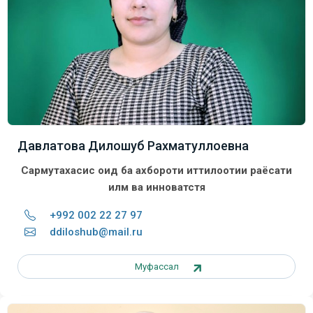
Давлатова Дилошуб Рахматуллоевна
Сармутахасис оид ба ахбороти иттилоотии раёсати
илм ва инноватстя
+992 002 22 27 97
ddiloshub@mail.ru
Муфассал