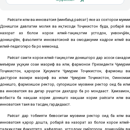
Раёсати илм ва инноватсия (минбаъд раёсат) яке аз сохторҳои муҳими
Донишгоҳи давлатии молия ва иқтисоди Тоҷикистон буда, роҳбарӣ ва
назорат аз болои корҳои илмӣ-таҳқиқотии устодон, унвонҷӯён,
донишҷӯён, фаъолияти инноватсионӣ ва омодакунии кадрҳои илмӣ ва
илмӣ-педагогиро ба роҳ мемонад.
Раёсат самти корҳои илмӣ-таҳқиқотии донишгоҳро дар асоси санадҳои
меъёрии ҳуқуқии соҳаи маориф ва илм, фармонҳои Президенти Ҷумҳурии
Тоҷикистон, қарорҳои Ҳукумати Ҷумҳурии Тоҷикистон, фармоиш ва
дастурҳои вазири маориф ва илми Ҷумҳурии Тоҷикистон, Оинномаи
донишгоҳ, фармоишҳои ректор, супоришҳои муовини ректор оид ба илм
ва инноватсия ва дигар ҳуҷҷатҳои дахлдор ба роҳ мондааст. Ҳамзамон,
вобаста ба нақшаи кории донишгоҳ нақшаи кории раёсати илм ва
инноватсия таҳия ва тасдиқ гардидааст.
Раёсат дар тобеияти бевоситаи муовини ректор оид ба илм ва
инноватсия қарор дошта, роҳбарӣ ва назорат аз болои корҳои илмӣ-
тадқиқотии факултетҳо, кафедраҳо, устодону омӯзгорон, донишҷӯён ва