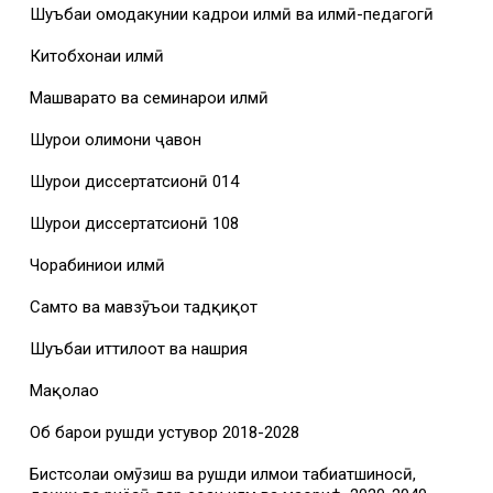
Шуъбаи омодакунии кадрҳои илмӣ ва илмӣ-педагогӣ
Китобхонаи илмӣ
Машваратҳо ва семинарҳои илмӣ
Шурои олимони ҷавон
Шурои диссертатсионӣ 014
Шурои диссертатсионӣ 108
Чорабиниҳои илмӣ
Самтҳо ва мавзӯъҳои тадқиқот
Шуъбаи иттилоот ва нашрия
Мақолаҳо
Об барои рушди устувор 2018-2028
Бистсолаи омӯзиш ва рушди илмҳои табиатшиносӣ,