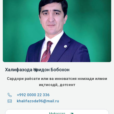
Халифазода Ҷовидон Бобохон
Сардори раёсати илм ва инноватсия
номзади илмҳои
иқтисодӣ, дотсент
+992 0000 22 336
khalifazoda96@mail.ru
Муфассал