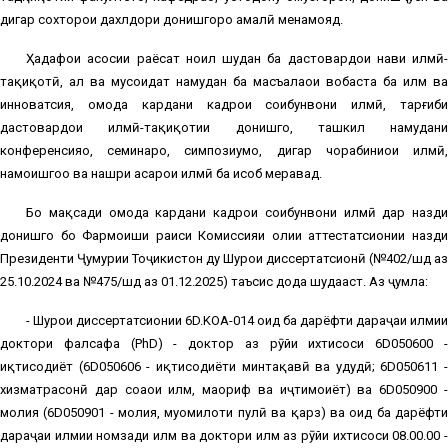
дигар сохторҳои дахлдори донишгоҳро амалӣ менамояд.
Ҳадафҳои асосии раёсат ноил шудан ба дастовардҳои нави илмӣ-
таҳқиқотӣ, ҳал ва мусоидат намудан ба масъалаҳои вобаста ба илм ва
инноватсия, омода кардани кадрҳои соҳибунвони илмӣ, тарғиби
дастовардҳои илмӣ-таҳқиқотии донишгоҳ, ташкил намудани
конференсияҳо, семинарҳо, симпозиумҳо, дигар чорабиниҳои илмӣ,
намоишгоҳҳо ва нашри асарҳои илмӣ ба ҳисоб меравад.
Бо мақсади омода кардани кадрҳои соҳибунвони илмӣ дар назди
донишгоҳ бо Фармоиши раиси Комиссияи олии аттестатсионии назди
Президенти Ҷумҳурии Тоҷикистон ду Шурои диссертатсионӣ (№402/шд аз
25.10.2024 ва №475/шд аз 01.12.2025) таъсис дода шудааст. Аз ҷумла:
- Шурои диссертатсионии 6D.KOA-014 оид ба дарёфти дараҷаи илмии
доктори фалсафа (PhD) - доктор аз рӯйи ихтисоси 6D050600 -
иқтисодиёт (6D050606 - иқтисодиёти минтақавӣ ва ҳудудӣ; 6D050611 -
хизматрасонӣ дар соҳаҳои илм, маориф ва иҷтимоиёт) ва 6D050900 -
молия (6D050901 - молия, муомилоти пулӣ ва қарз) ва оид ба дарёфти
дараҷаи илмии номзади илм ва доктори илм аз рӯйи ихтисоси 08.00.00 -