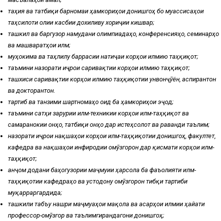
таҳия ва татбиқи барномаи ҳамкориҳои донишгоҳ бо муассисаҳои
таҳсилоти олии касбии дохиливу хориҷии кишвар;
ташкил ва баргузор намудани олимпиадаҳо, конференсияҳо, семинарҳо
ва машваратҳои илмӣ;
муҳокима ва таҳлилу баррасии натиҷаи корҳои илмию таҳқиқотӣ;
таъмини назорати иҷрои саривақтии корҳои илмию таҳқиқотӣ;
ташхиси саривақтии корҳои илмию таҳқиқотии унвонҷӯён, аспирантон
ва докторантон.
тартиб ва танзими шартномаҳо оид ба ҳамкориҳои эҷодӣ;
таъмини сатҳи зарурии илмӣ-техникии корҳои илмӣ-таҳқиқотӣ ва
самаранокии онҳо, татбиқи онҳо дар истеҳсолот ва раванди таълим;
назорати иҷрои нақшаҳои корҳои илмӣ-таҳқиқотии донишгоҳ, факултет,
кафедра ва нақшаҳои инфиродии омӯзгорон дар қисмати корҳои илмӣ-
таҳқиқотӣ;
анҷом додани баҳогузории маҷмуии ҳарсола ба фаъолияти илмӣ-
таҳқиқотии кафедраҳо ва устодону омӯзгорон тибқи тартиби
муқарраргардида;
ташкили табъу нашри маҷмуаҳои мақола ва асарҳои илмии ҳайати
профессорӣ-омӯзгорӣ ва таълимгирандагони донишгоҳ;