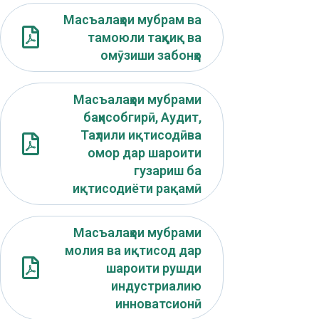
Масъалаҳои мубрам ва
тамоюли таҳқиқ ва
омӯзиши забонҳо
Масъалаҳои мубрами
баҳисобгирӣ, Аудит,
Таҳлили иқтисодӣва
омор дар шароити
гузариш ба
иқтисодиёти рақамӣ
Масъалаҳои мубрами
молия ва иқтисод дар
шароити рушди
индустриалию
инноватсионӣ