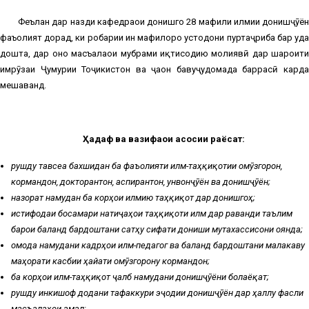
Феълан дар назди кафедраҳои донишгоҳ 28 маҳфили илмии донишҷӯён
фаъолият дорад, ки роҳбарии ин маҳфилҳоро устодони пуртаҷриба бар уҳда
дошта, дар онҳо масъалаҳои мубрами иқтисодию молиявӣ дар шароити
имрӯзаи Ҷумҳурии Тоҷикистон ва ҷаҳон бавуҷудомада баррасӣ карда
мешаванд.
Ҳадаф ва вазифаҳои асосии раёсат:
рушду тавсеа бахшидан ба фаъолияти илмӣ-таҳқиқотии омӯзгорон,
кормандон, докторантон, аспирантон, унвонҷӯён ва донишҷӯён;
назорат намудан ба корҳои илмию таҳқиқотӣ дар донишгоҳ;
истифодаи босамари натиҷаҳои таҳқиқоти илмӣ дар раванди таълим
барои баланд бардоштани сатҳу сифати дониши мутахассисони оянда;
омода намудани кадрҳои илмӣ-педагогӣ ва баланд бардоштани малакаву
маҳорати касбии ҳайати омӯзгорону кормандон;
ба корҳои илмӣ-таҳқиқотӣ ҷалб намудани донишҷӯёни болаёқат;
рушду инкишоф додани тафаккури эҷодии донишҷӯён дар ҳаллу фасли
масъалаҳои амалӣ;