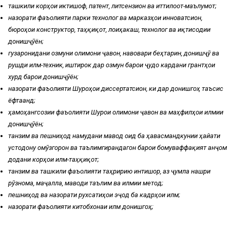
ташкили корҳои иктишофӣ, патентӣ, литсензионӣ ва иттилоотӣ-маълумотӣ;
назорати фаъолияти парки технологӣ ва марказҳои инноватсионӣ,
бюроҳои конструкторӣ, таҳқиқотӣ, лоиҳакашӣ, технологӣ ва иқтисодии
донишҷӯён;
гузаронидани озмуни олимони ҷавон, навовари беҳтарин, донишҷӯ ва
рушди илмӣ-техникӣ, иштирок дар озмун барои ҷудо кардани грантҳои
хурд барои донишҷӯён;
назорати фаъолияти Шуроҳои диссертатсионӣ, ки дар донишгоҳ таъсис
ёфтаанд;
ҳамоҳангсозии фаъолияти Шурои олимони ҷавон ва маҳфилҳои илмии
донишҷӯён;
танзим ва пешниҳод намудани мавод оид ба ҳавасмандкунии ҳайати
устодону омӯзгорон ва таълимгирандагон барои бомуваффақият анҷом
додани корҳои илмӣ-таҳқиқотӣ;
танзим ва ташкили фаъолияти таҳририю интишорӣ, аз ҷумла нашри
рӯзнома, маҷалла, маводи таълимӣ ва илмии методӣ;
пешниҳод ва назорати рухсатиҳои эҷодӣ ба кадрҳои илмӣ;
назорати фаъолияти китобхонаи илмӣ донишгоҳ;