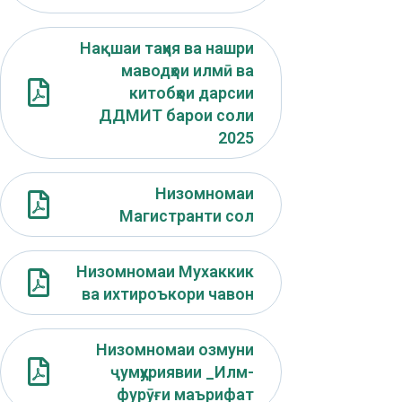
Нақшаи таҳия ва нашри
маводҳои илмӣ ва
китобҳои дарсии
ДДМИТ барои соли
2025
Низомномаи
Магистранти сол
Низомномаи Мухаккик
ва ихтироъкори чавон
Низомномаи озмуни
ҷумҳуриявии _Илм-
фурӯғи маърифат