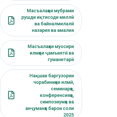
Масъалаҳои мубрами
рушди иқтисоди миллӣ
ва байналмилалӣ
назария ва амалия
Масъалаҳои муосири
илмҳои ҷамъиятӣ ва
гуманитарӣ
Нақшаи баргузории
чорабиниҳои илмӣ,
семинарҳо,
конференсияҳо,
симпозиумҳо ва
анҷуманҳо барои соли
2025