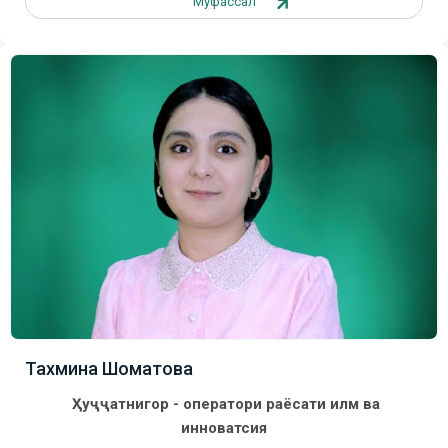
Муфассал
Тахмина Шоматова
Ҳуҷҷатнигор - оператори раёсати илм ва
инноватсия