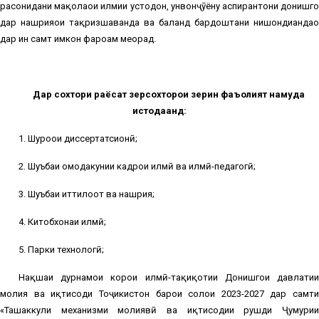
расонидани мақолаҳои илмии устодон, унвонҷӯёну аспирантони донишгоҳ
дар нашрияҳои тақризшаванда ва баланд бардоштани нишондиҳандаҳо
дар ин самт имкон фароҳам меорад.
Дар сохтори раёсат зерсохторҳои зерин фаъолият намуда
истодаанд:
1. Шуроҳои диссертатсионӣ;
2. Шуъбаи омодакунии кадрҳои илмӣ ва илмӣ-педагогӣ;
3. Шуъбаи иттилоот ва нашрия;
4. Китобхонаи илмӣ;
5. Парки технологӣ;
Нақшаи дурнамои корҳои илмӣ-таҳқиқотии Донишгоҳи давлатии
молия ва иқтисоди Тоҷикистон барои солҳои 2023-2027 дар самти
«Ташаккули механизми молиявӣ ва иқтисодии рушди Ҷумҳурии