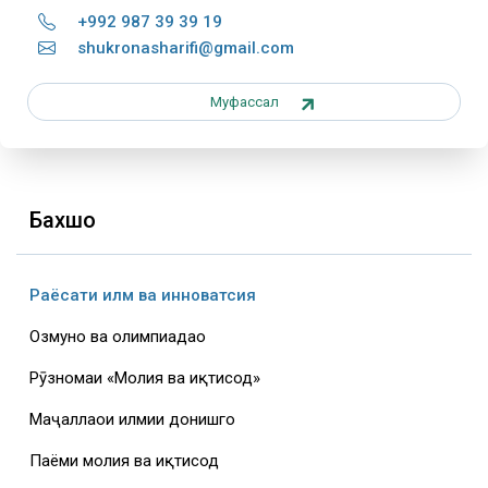
+992 987 39 39 19
shukronasharifi@gmail.com
Муфассал
Бахшҳо
Раёсати илм ва инноватсия
Озмунҳо ва олимпиадаҳо
Рӯзномаи «Молия ва иқтисод»
Маҷаллаҳои илмии донишгоҳ
Паёми молия ва иқтисод