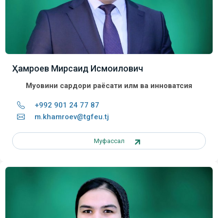
Ҳамроев Мирсаид Исмоилович
Муовини сардори раёсати илм ва инноватсия
+992 901 24 77 87
m.khamroev@tgfeu.tj
Муфассал