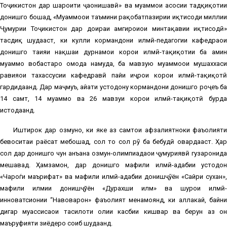
Тоҷикистон дар шароити ҷаҳонишавӣ» ва муаммои асосии тадқиқотии
донишгоҳ бошад, «Муаммоҳои таъмини рақобатпазирии иқтисоди миллии
Ҷумҳурии Тоҷикистон дар доираи ҳамгироиҳои минтақавии иқтисодӣ»
тасдиқ шудааст, ки кулли кормандони илмӣ-педагогии кафедраҳои
донишгоҳ таҳияи нақшаи дурнамои корҳои илмӣ-таҳқиқотии ба ҳамин
муаммо вобастаро омода намуда, ба мавзую муаммоҳои мушаххаси
равияҳои тахассусии кафедравӣ пайи иҷрои корҳои илмӣ-таҳқиқотӣ
гардидаанд. Дар маҷмуъ, ҳайати устодону кормандони донишгоҳ роҷеъ ба
14 самт, 14 муаммо ва 26 мавзуи корҳои илмӣ-таҳқиқотӣ бурда
истодаанд.
Иштирок дар озмунҳо, ки яке аз самтҳои афзалиятноки фаъолияти
бевоситаи раёсат мебошад, сол то сол рӯ ба беҳбудӣ овардааст. Ҳар
сол дар донишгоҳ чун анъана озмун-олимпиадаҳои ҷумҳуриявӣ гузаронида
мешавад. Ҳамзамон, дар донишгоҳ маҳфили илмӣ-адабии устодон
«Чароѓи маърифат» ва маҳфили илмӣ-адабии донишҷӯён «Сайри сухан»,
маҳфили илмии донишҷўён «Дурахши илм» ва шурои илмӣ-
инноватсионии “Навоварон» фаъолият менамоянд, ки аллакай, байни
дигар муассисаҳои таҳсилоти олии касбии кишвар ва берун аз он
маъруфияти зиёдеро соҳиб шудаанд.