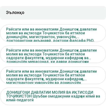
Эълонҳо
Раёсати илм ва инноватсияи Донишгоҳи давлатии
молия ва иқтисоди Тоҷикистон ба иттилои
донишҷӯён, магистрантон, унвонҷӯён,
докторантони анъанавӣ, доктори фалсафа PhD,
доктор аз рӯи ихтисос ва омӯзгорону олимони
донишгоҳ мерасонад, ки ...
Раёсати илм ва инноватсияи Донишгоҳи давлатии
молия ва иқтисоди Тоҷикистон ба иттилои
садорати факултетҳо, мудирони кафедраҳо ва
донишҷӯён мерасонад, ки даври донишгоҳии
олимпиадаи фанниро аз рӯйи 14 самт рӯзҳои 16-18-
уми феврали соли 2026 доир менамояд.
Раёсати илм ва инноватсияи Донишгоҳи давлатии
молия ва иқтисоди Тоҷикистон ба иттилои
садорати факултетҳо, мудирони кафедраҳо,
магистрантону унвонҷӯён ва донишҷӯён
мерасонад, ки ...
ДОНИШГОҲИ ДАВЛАТИИ МОЛИЯ ВА ИҚТИСОДИ
ТОҶИКИСТОН Шуъбаи омодакунии кадрҳои илмӣ ва
илмӣ-педагогӣ