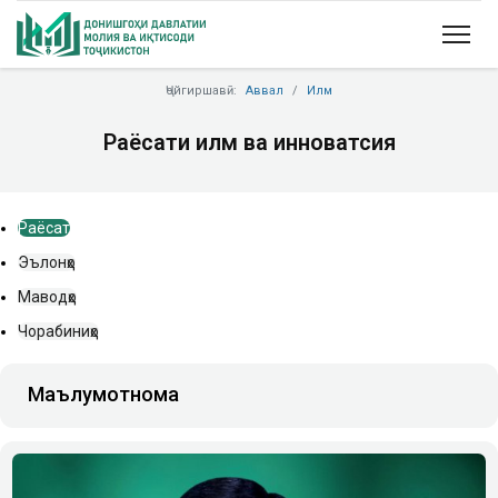
Ҷойгиршавӣ:
Аввал
Илм
Раёсати илм ва инноватсия
Раёсат
Эълонҳо
Маводҳо
Чорабиниҳо
Маълумотнома