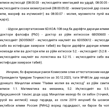
илмҳои иқтисодӣ (08.00.03 - иқтисодиёти минтақавӣ ва ҳудудӣ, 08.00.05 -
иқтисодиёти соҳаҳои хизматрасонӣ (08.00.05.02 - хизматрасонӣ дар соҳаҳои
илм, маориф ва иҷтимоиёт) ва 08.00.07 - молия, муомилоти пулӣ ва
қарз);
- Шурои диссертатсионии 6D.KOA-108 оид ба дарёфти дараҷаи илмии
доктори фалсафа (РhD) - доктор аз рӯйи ихтисосҳои 6В050600 -
иқтисодиёт (6D050607 - иқтисодиёти нақлиёт ва 6D050612 - иқтисоди
сабз ва истифодаи захираҳои табиӣ) ва барои дарёфти дараҷаи илмии
номзади илм ва доктори илм аз рӯйи ихтисоси 5.2. - иқтисодиёт (5.2.8. -
иқтисодиёти нақлиёт ва логистика ва 5.2.15. - иқтисодиёти сабз ва
истифодаи захираҳои табиӣ).
Инчунин, бо фармоиши раиси Комиссияи олии аттестатсионии назди
Президенти Ҷумҳурии Тоҷикистон аз 30.12.2025, таҳти №481/м дар назди
донишгоҳ Маҷаллаи илмии “Паёми молия ва иқтисод” аз рӯйи самти
илмҳои 1.1. Математика ва механика, 5.2. Иқтисодиёт ва 5.5.
Ҳуқуқшиносӣ таъсис дода шуд. Маҷаллаи мазкур бо се забон (тоҷикӣ,
русӣ ва англисӣ) нашр гардида, аз соли 2019 инҷониб ба шохиси
иқтибоси илмии Россия (РИНЦ) ворид гардидааст, ки барои ба чоп