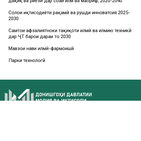
дақиқ ва риёзӣ дар соҳаи илм ва маориф, 2020-2040.
Солҳои иқтисодиёти рақамӣ ва рушди инноватсия 2025-
2030
Самтҳои афзалиятноки таҳқиқоти илмӣ ва илмию техникӣ
дар ҶТ барои дараи то 2030
Мавзҳои нави илмӣ-фармоишӣ
Парки технологӣ
Беш аз 30 сол аст, ки донишгоҳ мутахассисони соҳибтахассусро
бо назардошти анъанаҳои академӣ ва технологияҳои муосир
омода карда, ба бозори меҳнат мебарорад. Айни ҳол ДДМИТ