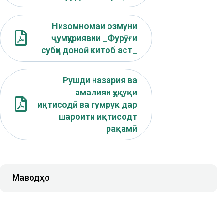
Низомномаи озмуни
ҷумҳуриявии _Фурӯғи
субҳи доноӣ китоб аст_
Рушди назария ва
амалияи ҳуқуқи
иқтисодӣ ва гумрук дар
шароити иқтисодт
рақамӣ
Маводҳо