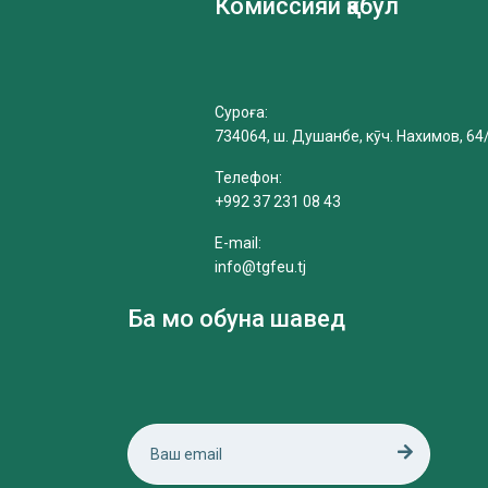
Комиссияи қабул
Суроға:
734064, ш. Душанбе, кӯч. Нахимов, 64
Телефон:
+992 37 231 08 43
E-mail:
info@tgfeu.tj
Ба мо обуна шавед