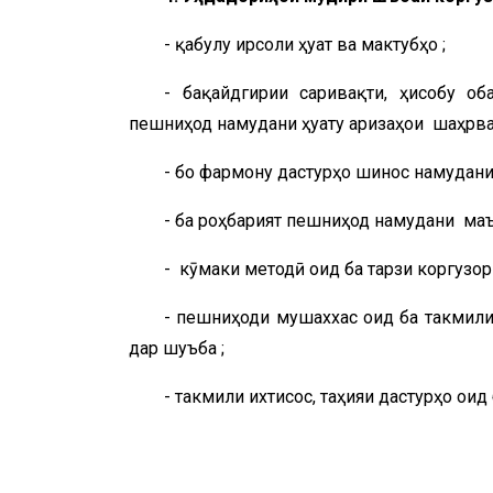
- қабулу ирсоли ҳуҷҷат ва мактубҳо ;
- бақайдгирии саривақти, ҳисобу ҷо
пешниҳод намудани ҳуҷҷату аризаҳои шаҳрван
- бо фармону дастурҳо шинос намудани
- ба роҳбарият пешниҳод намудани маъл
- кӯмаки методӣ оид ба тарзи коргузор
- пешниҳоди мушаххас оид ба такмили 
дар шуъба ;
- такмили ихтисос, таҳияи дастурҳо ои