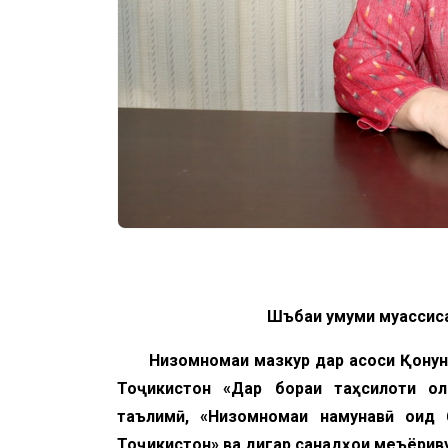
Шӯъбаи умуми муассис
Низомномаи мазкур дар асоси Қонун
Тоҷикистон «Дар бораи таҳсилоти ол
таълимӣ, «Низомномаи намунавӣ оид 
Тоҷикистон» ва дигар санадҳои меъёрив