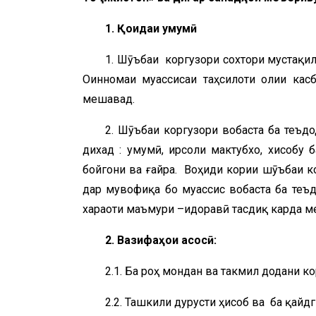
1. Қоидаи умумӣ
1. Шӯъбаи коргузори сохтори мустақил
Оинномаи муассисаи таҳсилоти олии кас
мешавад.
2. Шӯъбаи коргузори вобаста ба теъд
дихад : умумӣ, ирсоли мактубхо, хисобу 
бойгони ва ғайра. Воҳиди кории шӯъбаи к
дар мувофиқа бо муассис вобаста ба теъ
хараҷоти маъмури –идоравӣ тасдиқ карда 
2. Вазифаҳои асосӣ:
2.1. Ба роҳ мондан ва такмил додани к
2.2. Ташкили дурусти ҳисоб ва ба қайдг