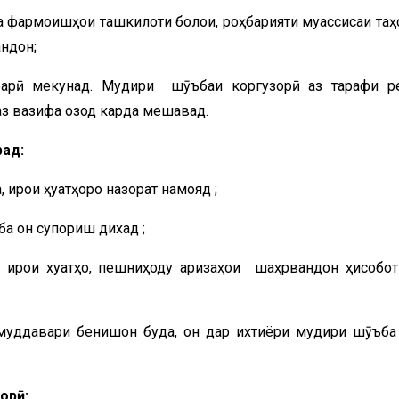
о ва фармоишҳои ташкилоти болои, роҳбарияти муассисаи та
ндон;
барӣ мекунад. Мудири шӯъбаи коргузорӣ аз тарафи р
аз вазифа озод карда мешавад.
рад:
иҷрои ҳуҷҷатҳоро назорат намояд ;
 ба он супориш дихад ;
иҷрои хуҷҷатҳо, пешниҳоду аризаҳои шаҳрвандон ҳисобот
муддавари бенишон буда, он дар ихтиёри мудири шӯъба
орӣ: