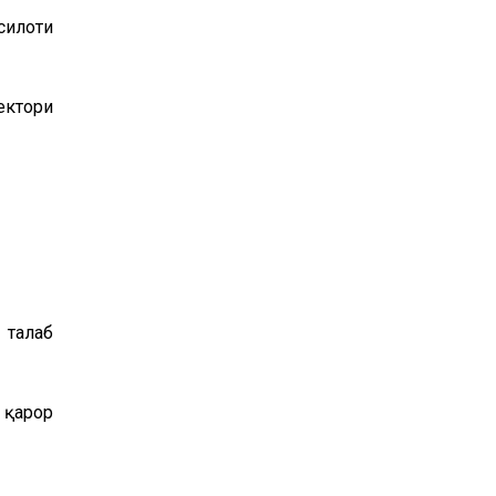
ҳсилоти
ектори
 талаб
 қарор