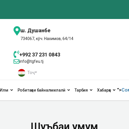
ш. Душанбе
734067, кӯч. Нахимов, 64/14
+992 37 231 0843
info@tgfeu.tj
Тоҷ
">
Сом
Илм
Робитаҳои байналмилалӣ
Тарбия
Хабарҳо
Шуъбаи умумӣ