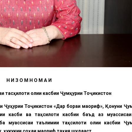
Н И З О М Н О М А И
аи тасҳилоти олии касбии Ҷумҳурии Тоҷикистон
и Ҷуҳурии Тоҷикистон «Дар бораи маориф», Қонуни Ҷу
ии касби ва таҳсилоти касбии баъд аз муассисаи
ба муассисаи таълимии таҳсилоти олии касбии Ҷум
у ҳукукии соҳаи маориф таҳия шудааст.