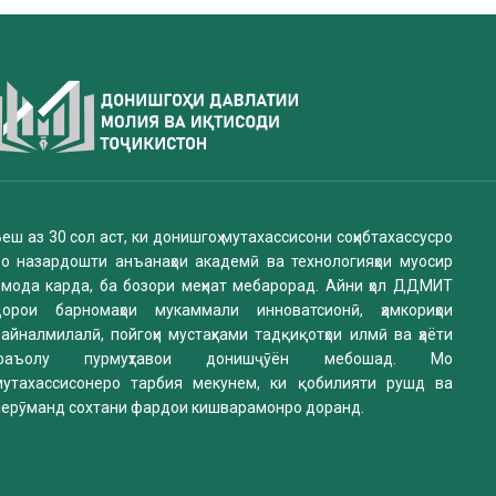
еш аз 30 сол аст, ки донишгоҳ мутахассисони соҳибтахассусро
бо назардошти анъанаҳои академӣ ва технологияҳои муосир
омода карда, ба бозори меҳнат мебарорад. Айни ҳол ДДМИТ
дорои барномаҳои мукаммали инноватсионӣ, ҳамкориҳои
айналмилалӣ, пойгоҳи мустаҳками тадқиқотҳои илмӣ ва ҳаёти
фаъолу пурмуҳтавои донишҷӯён мебошад. Мо
мутахассисонеро тарбия мекунем, ки қобилияти рушд ва
нерӯманд сохтани фардои кишварамонро доранд.