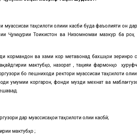
и муассисаи таҳсилоти олиии касби буда фаъолияти он дар
бии Ҷумҳурии Тоҷикистон ва Низомномаи мазкур ба роҳ
оди кормандон ва хаҷми кор метавонад бахшҳои зеринро 
бақайдгирии мактубҳо, назорат , таҳияи фармонҳо ҳуруфч
оргузори бо пешниходи ректори муассисаи таҳсилоти олии
доди умумии коргарон, фонди музди мехнат ва маблағгуз
мешавад.
оргузори дар муассисаҳои таҳсилоти олии касбӣ;
ирии мактубҳо ;