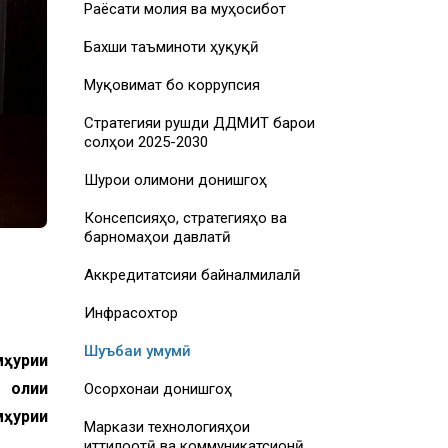
Раёсати молия ва муҳосибот
Бахши таъминоти ҳуқуқӣ
Муқовимат бо коррупсия
Стратегияи рушди ДДМИТ барои
солҳои 2025-2030
Шурои олимони донишгоҳ
Консепсияҳо, стратегияҳо ва
барномаҳои давлатӣ
Аккредитатсияи байналмилалӣ
Инфрасохтор
Шуъбаи умумӣ
мҳурии
 олии
Осорхонаи донишгоҳ
ҳурии
Маркази технологияҳои
иттилоотӣ ва коммуникатсионӣ