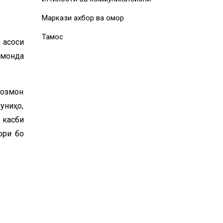
Маркази ахбор ва омор
Тамос
 асоси
 монда
созмон
униҳо,
 касби
ори бо