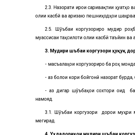
2.3. Назорати иҷрои саривақтии ҳуҷҷатҳ
олии касбӣ ва аризаю пешниҳодҳои шаҳрва
2.5. Шӯъбаи коргузориро мудир роҳ
муассисаи таҳсилоти олии касбӣ таъйин ва 
3. Мудири шӯъбаи коргузори ҳуқуқ до
- масъалаҳои коргузориро ба роҳ монда, 
- аз болои кори бойгонӣ назорат бурда,
- аз дигар шӯъбаҳои сохтори оид ба 
намояд.
3.1. Шӯъбаи коргузори дорои муҳри 
мегирад.
4. Уҳдадориҳои мудири шӯъбаи коргуз