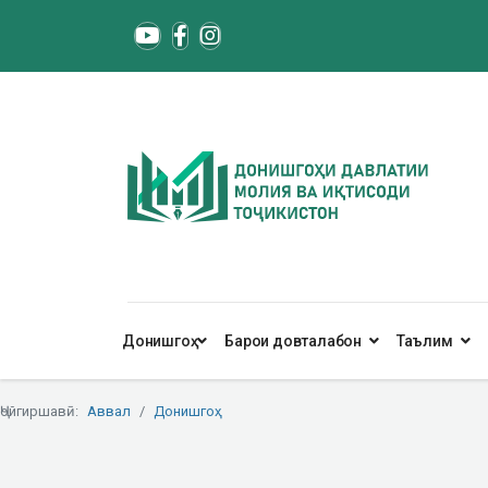
Донишгоҳ
Барои довталабон
Таълим
Ҷойгиршавӣ:
Аввал
Донишгоҳ