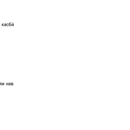
 касбӣ
яи нав